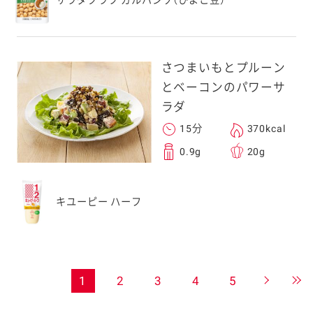
さつまいもとプルーン
とベーコンのパワーサ
ラダ
15分
370kcal
0.9g
20g
キユーピー ハーフ
1
2
3
4
5