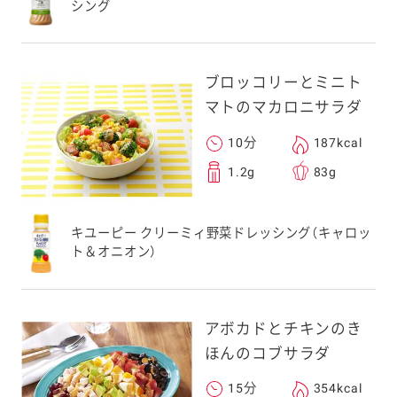
シング
ブロッコリーとミニト
マトのマカロニサラダ
10分
187kcal
1.2g
83g
キユーピー クリーミィ野菜ドレッシング（キャロッ
ト＆オニオン）
アボカドとチキンのき
ほんのコブサラダ
15分
354kcal