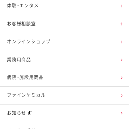
素材の知識
商品情報トップ
体験・エンタメ
料理の基本
新商品・リニューアル品一覧
体験・エンタメトップ
お客様相談室
特集レシピ
販売終了商品一覧
マヨテラス（見学施設）
お客様相談室トップ
オンラインショップ
レシピランキング
オープンキッチン（工場見学）
よくお寄せいただくご質問
Qummy
業務用商品
レシピ動画
深谷テラス ヤサイな仲間たちファーム
お客様の声を活かしました
キユーピーウエルネス
病院・施設用商品
今日のレシピギャラリー
おたのしみコンテンツ
ファインケミカル
広告ギャラリー
お知らせ