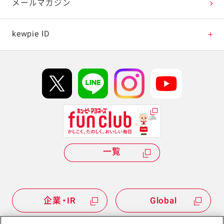
テレビ・ラジオ
メールマガジン
キャンペーン・イベント
kewpie ID
イベント協賛
kewpie IDについて
Hi! kewpieについて
Qummyについて
一覧
企業・IR
Global