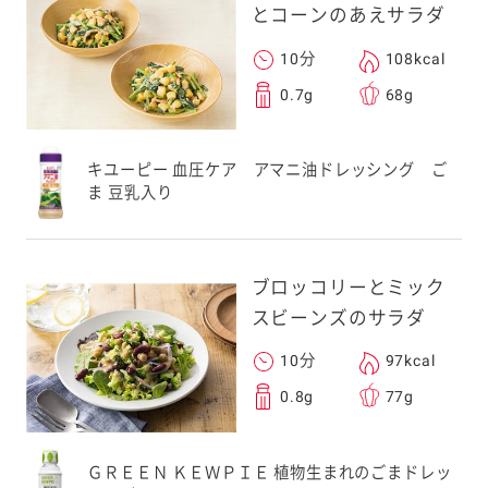
とコーンのあえサラダ
10分
108kcal
0.7g
68g
キユーピー 血圧ケア アマニ油ドレッシング ご
ま 豆乳入り
ブロッコリーとミック
スビーンズのサラダ
10分
97kcal
0.8g
77g
ＧＲＥＥＮ ＫＥＷＰＩＥ 植物生まれのごまドレッ