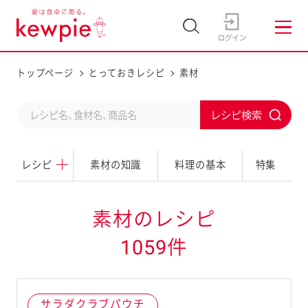
トップページ
とっておきレシピ
素材
C
S
o
u
n
レシピ
素材の知識
料理の基本
特集
b
d
m
u
i
素材のレシピ
c
t
1059件
t
a
s
サラダクラブパウチ