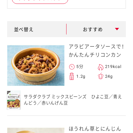
e
a
r
並べ替え
おすすめ
c
h
アラビアータソースで！
かんたんチリコンカン
5分
219kcal
1.2g
24g
サラダクラブ ミックスビーンズ ひよこ豆／青え
んどう／赤いんげん豆
ほうれん草とにんじん