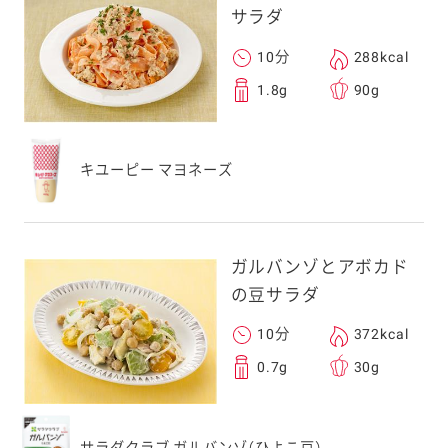
サラダ
10分
288kcal
1.8g
90g
キユーピー マヨネーズ
ガルバンゾとアボカド
の豆サラダ
10分
372kcal
0.7g
30g
サラダクラブ ガルバンゾ（ひよこ豆）