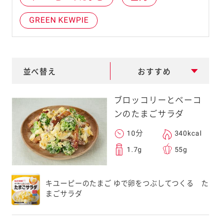
e
GREEN KEWPIE
a
r
c
h
並べ替え
おすすめ
ブロッコリーとベーコ
ンのたまごサラダ
10分
340kcal
1.7g
55g
キユーピーのたまご ゆで卵をつぶしてつくる た
まごサラダ