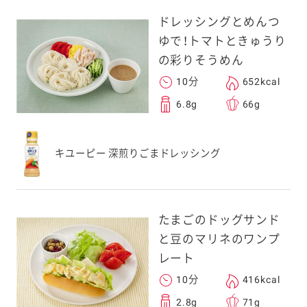
ドレッシングとめんつ
ゆで！トマトときゅうり
の彩りそうめん
10分
652kcal
6.8g
66g
キユーピー 深煎りごまドレッシング
たまごのドッグサンド
と豆のマリネのワンプ
レート
10分
416kcal
2.8g
71g