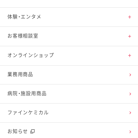
素材の知識
商品情報トップ
体験・エンタメ
料理の基本
新商品・リニューアル品一覧
体験・エンタメトップ
お客様相談室
特集レシピ
販売終了商品一覧
マヨテラス（見学施設）
お客様相談室トップ
オンラインショップ
レシピランキング
オープンキッチン（工場見学）
よくお寄せいただくご質問
Qummy
業務用商品
レシピ動画
深谷テラス ヤサイな仲間たちファーム
お客様の声を活かしました
キユーピーウエルネス
病院・施設用商品
今日のレシピギャラリー
おたのしみコンテンツ
ファインケミカル
広告ギャラリー
お知らせ