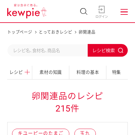
トップページ
とっておきレシピ
卵関連品
C
S
o
u
n
レシピ
素材の知識
料理の基本
特集
b
d
m
u
i
卵関連品のレシピ
c
t
215件
t
a
s
キユーピーのたまご
玉九