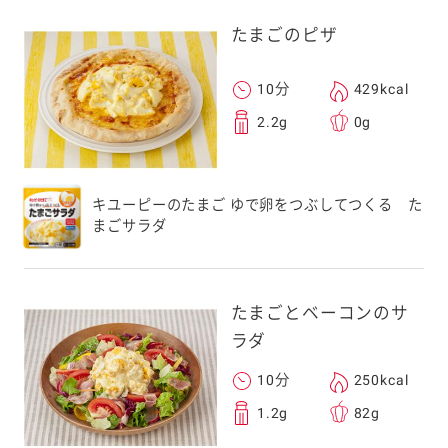
たまごのピザ
10分
429kcal
2.2g
0g
キユーピーのたまご ゆで卵をつぶしてつくる た
まごサラダ
たまごとベーコンのサ
ラダ
10分
250kcal
1.2g
82g