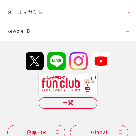
テレビ・ラジオ
メールマガジン
キャンペーン・イベント
kewpie ID
イベント協賛
kewpie IDについて
Hi! kewpieについて
Qummyについて
一覧
企業・IR
Global