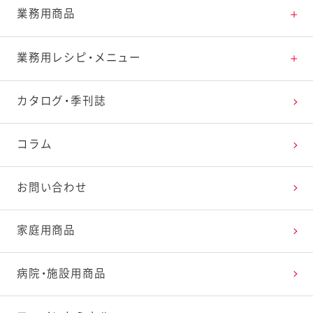
業務用商品
商品一覧
業務用レシピ・メニュー
新商品
レシピトップ
カタログ・季刊誌
おすすめ特集
レシピを探す
コラム
商品紹介動画一覧
たまご料理で楽しむイースター
お問い合わせ
パンを皿にサラダでおいしく！サラぱん
家庭用商品
ペイザンヌサラダ
病院・施設用商品