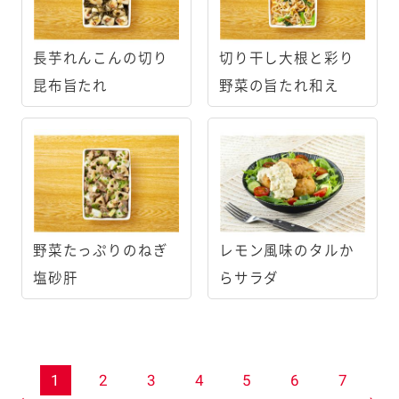
長芋れんこんの切り
切り干し大根と彩り
昆布旨たれ
野菜の旨たれ和え
野菜たっぷりのねぎ
レモン風味のタルか
塩砂肝
らサラダ
1
2
3
4
5
6
7