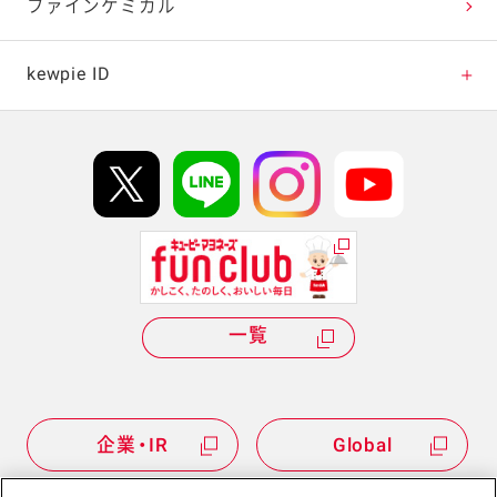
ベジコンボ
ファインケミカル
ベジつまレシピ
kewpie ID
パワーサラダレシピ
kewpie IDについて
Hi! kewpieについて
Qummyについて
一覧
企業・IR
Global