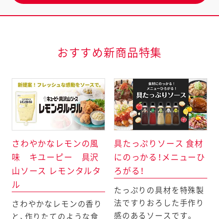
おすすめ新商品特集
さわやかなレモンの風
具たっぷりソース 食材
味 キユーピー 具沢
にのっかる！メニューひ
山ソース レモンタルタ
ろがる！
キユーピー
キユーピー
キユーピー
具たっぷりソース ねぎ
キユーピー
具たっぷりソース トマ
ル
たっぷりの具材を特殊製
具沢山ソース レモンタ
チルドドレッシング シ
マオンソース
塩
野菜がうまい！ やみつき
トガーリック
法ですりおろした手作り
さわやかなレモンの香り
ルタル
ェフズオニオン
になる旨たれ
感のあるソースです。
と、作りたてのような食