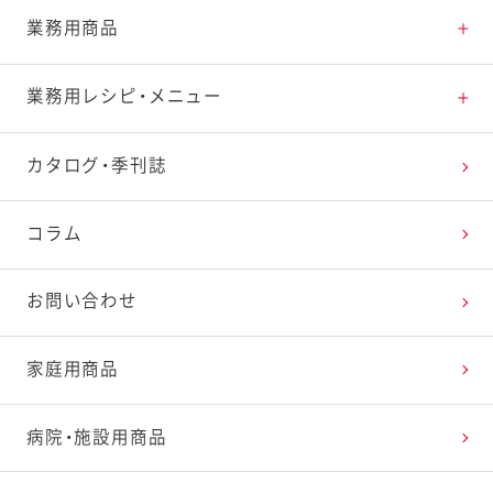
業務用商品
凍結たまご（ライトテイ
加糖凍結卵黄２０（平飼
商品一覧
業務用レシピ・メニュー
スト）
い卵使用）
新商品
レシピトップ
カタログ・季刊誌
ほしえぬ
スノーマン
デジタルカタログで見る
オイルソース（しょうゆ
ごろっと果実 パインの
おすすめ特集
レシピを探す
コラム
＆ペパー）
ソース
商品紹介動画一覧
たまご料理で楽しむイースター
お問い合わせ
パンを皿にサラダでおいしく！サラぱん
家庭用商品
ペイザンヌサラダ
病院・施設用商品