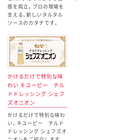
感を両立。プロの現場を
支える、新しいタルタル
ソースのカタチです。
具たっぷりソース 焼肉
スノーマン
キユーピー
キユーピー
のたれ
キユーピー
キユーピーのサラダ
レバーペースト
ハーフ
アボカドスプレッド
焙煎胡麻ドレッシング
たまご好きのためのた
かけるだけで特別な味
（紙パック）
まごサラダ
わい キユーピー チル
ドドレッシング シェフ
ズオニオン
かけるだけで特別な味わ
い。キユーピー チルド
ドレッシング シェフズオ
ニオンをご紹介します。
キユーピーのサラダ
キユーピーのサラダ