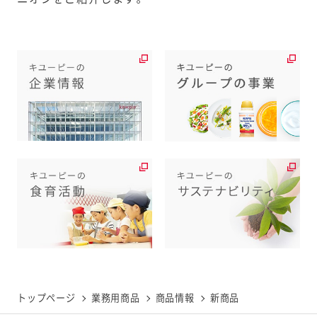
エスカベッシュベース
キャロットサラダ ＡＲ
キユーピーのサラダ
ベーカリーマヨ（マイル
ベーカリーマヨネーズ
たまご好きのためのた
ド）高粘度
（ホワイト）
まごサラダ
デジタルカタログで見る
キユーピーのサラダ
寿司用たまごシート
エルデリポテトサラダ
ほしえぬ
ほしえぬ
オイルソース（レモン＆
オイルソース（ガーリッ
ソルト）
ク＆赤とうがらし）
トップページ
業務用商品
商品情報
新商品