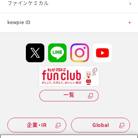
キユーピーのサラダ
キユーピーのサラダ
ベジコンボ
ファインケミカル
大地のはぐくみじゃが
たまごサラダ（マイル
いものサラダ
ド）
ベジつまレシピ
kewpie ID
パワーサラダレシピ
kewpie IDについて
Hi! kewpieについて
Qummyについて
キユーピーのサラダ
キユーピーのサラダ
一覧
たまごサラダ（マイル
たまごサラダ（コク＆う
ド）半熟風
ま味）
企業・IR
Global