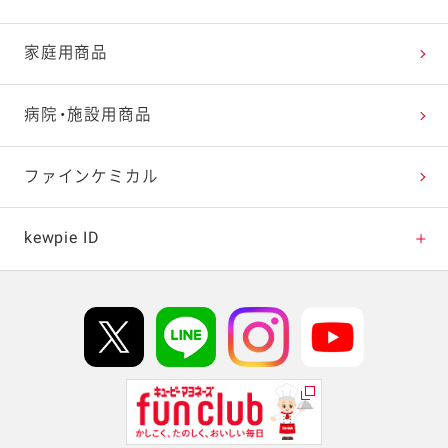
パンを皿にサラダでおいしく！サラぱん
家庭用商品
ペイザンヌサラダ
病院・施設用商品
ベジコンボ
ファインケミカル
ベジつまレシピ
kewpie ID
パワーサラダレシピ
kewpie IDについて
Hi! kewpieについて
Qummyについて