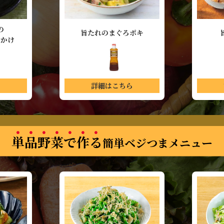
の
旨たれのまぐろポキ
スかけ
ら
詳細はこちら
単品野菜で作る
簡単ベジつまメニュー