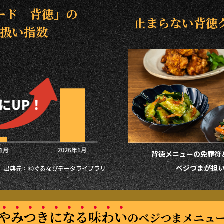
ード「背徳」の
止まらない背徳
扱い指数
背徳メニューの免罪符
ベジつまが担
出典元：Ⓒぐるなびデータライブラリ
やみつきになる味わい
のベジつまメニュ