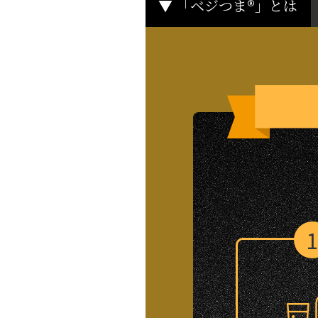
▼
「ベジつま®」
とは