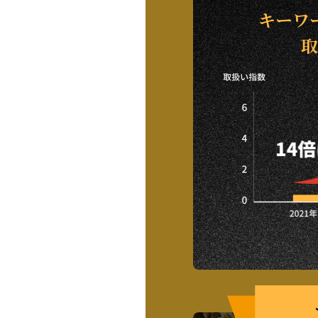
キーワ
取