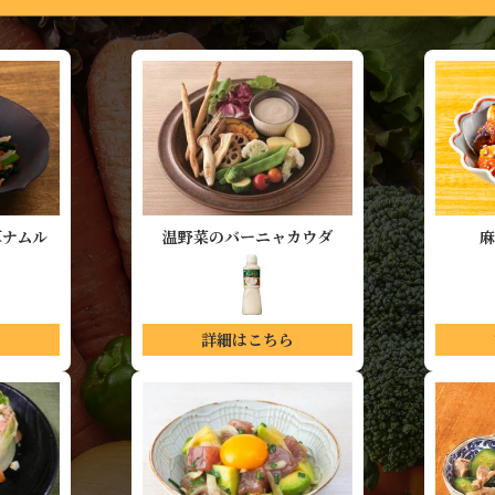
草ナムル
温野菜の
バーニャカウダ
麻
ら
詳細はこちら