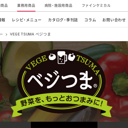
用商品
業務用商品
病院・施設用商品
ファインケミカル
情報
レシピ・メニュー
カタログ・季刊誌
コラム
お問い合わせ
ー
VEGE TSUMA ベジつま
おすすめ特集
商品紹介動画一覧
スープ・鍋物
パン
企業情報
グループの事業
ご飯もの
デザート
麺類
ドリンク
サステナビリティ
研究開発