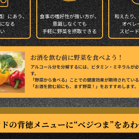
酒）にあう、
食事の嗜好性が強い方が、
和えたり
になる
意識しなくても
オペレ
い
手軽に野菜を摂取できる
スピー
お酒を飲む前に野菜を
食べよう！
アルコール分を分解するには、ビタミン・ミネラルが必
す。
「野菜から食べる」ことでの健康効果が期待されている
「お酒を飲む前にも、まず野菜！」をおすすめします。
ンドの背徳メニューに
“ベジつま”をあ