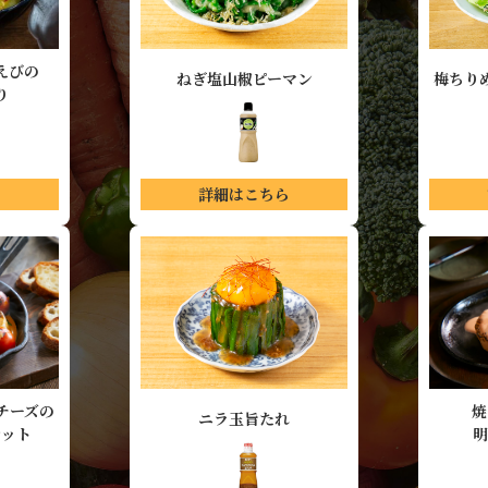
えび
の
ねぎ塩山椒ピーマン
梅ちり
り
ら
詳細はこちら
チーズの
焼
ニラ玉旨たれ
レット
明