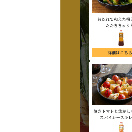
旨たれで和えた桜
たたききゅう
詳細はこち
焼きトマトと
焦がし
スパイシースキ