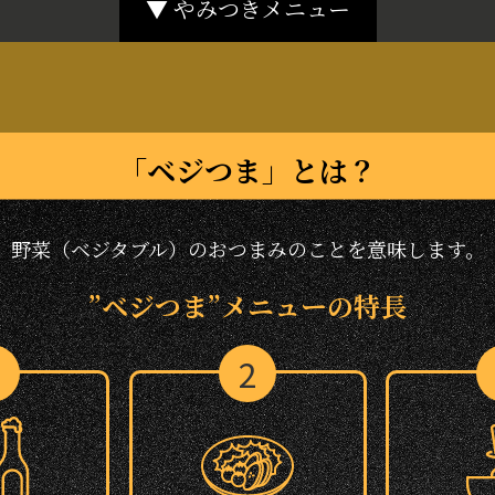
▼
やみつき
メニュー
採用情報
「ベジつま」とは？
野菜（ベジタブル）の
おつまみのことを意味します。
”ベジつま”メニュー
の特長