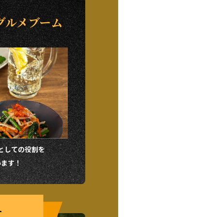
グルメブーム
としての役割を
います！
ー