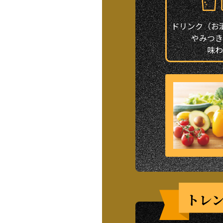
ドリンク（お
やみつき
味わ
トレ