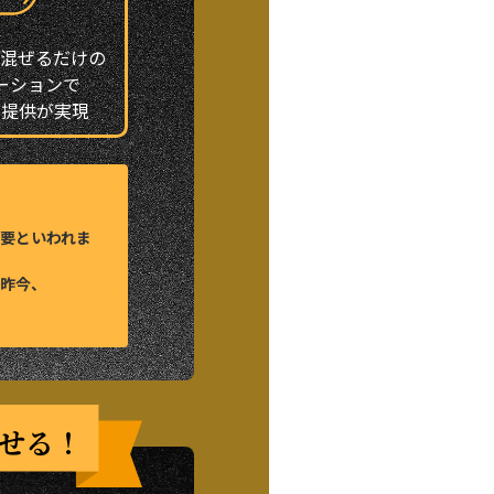
、混ぜるだけの
ーションで
ド提供が実現
要といわれま
昨今、
わせる！