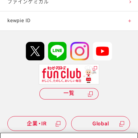
ベジコンボ
ファインケミカル
ベジつまレシピ
kewpie ID
パワーサラダレシピ
kewpie IDについて
Hi! kewpieについて
Qummyについて
一覧
企業・IR
Global