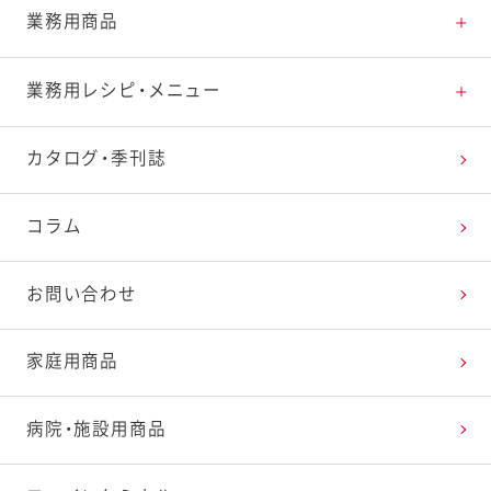
業務用商品
商品一覧
業務用レシピ・メニュー
新商品
レシピトップ
カタログ・季刊誌
おすすめ特集
レシピを探す
コラム
商品紹介動画一覧
たまご料理で楽しむイースター
お問い合わせ
パンを皿にサラダでおいしく！サラぱん
家庭用商品
ペイザンヌサラダ
病院・施設用商品