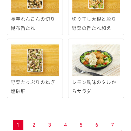
長芋れんこんの切り
切り干し大根と彩り
昆布旨たれ
野菜の旨たれ和え
野菜たっぷりのねぎ
レモン風味のタルか
塩砂肝
らサラダ
1
2
3
4
5
6
7