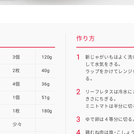
作り方
1
3個
120g
新じゃがいもはよく洗
して水気をきる。
2枚
40g
ラップをかけてレンジ
る。
4個
36g
2
リーフレタスは冷水に
1個
51g
きさにちぎる。
ミニトマトは半分に切
1枚
180g
3
ゆで卵は４等分に切る
少々
4
鶏むね肉は塩・こしょ