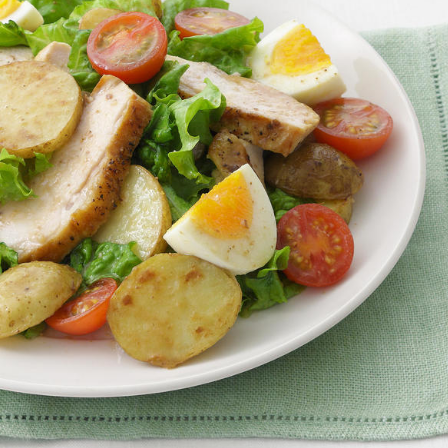
介護食
栄養・健康ケア商品
採用情報
ンツ
キユーピー３分
テレビ・ラジオ
クッキング
スキンケア用品
パッケージサラダ