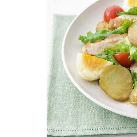
卵関連品
ベビーフード・幼児食
深谷テラス ヤサイな
おたのしみコンテ
仲間たちファーム
サプリメントなど
ジャム、スプレッドなど