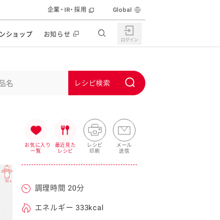
企業・IR・採用
Global
ンショップ
お知らせ
すすめの特設サイト
の他の商品サイト
キャンペーン・イベント
S
ユーピー マヨネーズキッチン
u
日もうれしい。サラダストック
b
食育活動
m
うちで作るポテトサラダ
i
お気に入り
最近見た
レシピ
メール
一覧
レシピ
印刷
送信
ラコン サラダを楽しむレシピコンテスト
t
どもと野菜をたのしもう
キャンペーン・イベント
調理時間 20分
うちでミールストック
イベント協賛
株主・投資家の皆様へ
エネルギー 333kcal
んなの食と健康応援