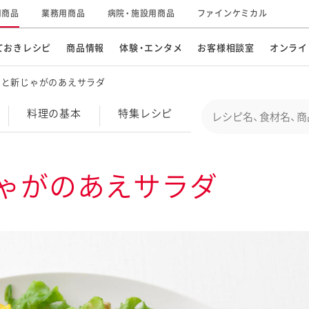
用商品
業務用商品
病院・施設用商品
ファインケミカル
ておきレシピ
商品情報
体験・エンタメ
お客様相談室
オンライ
肉と新じゃがのあえサラダ
CM・テレビ・エンタメ
オンラインショップ
お
そ
Conduct a search
料理の基本
特集
レシピ
キ
素材の知識
明
特集レシピ
企業情報
グループの事業
ゃがのあえサラダ
ドレッシングなど
お
レシピ動画
キユーピーウエルネス
サ
ど
パスタソース
子
広告ギャラリー
キユーピーとヤサイな
仲間たち
お
サステナビリティ
研究開発
素材
み