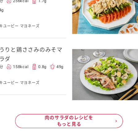
5分
256kcal
1.7g
4g
キユーピー マヨネーズ
うりと鶏ささみのみそマ
ラダ
0分
158kcal
0.8g
49g
キユーピー マヨネーズ
肉のサラダのレシピを
もっと見る