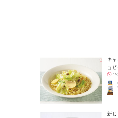
キャ
送信する
ョビ
1
れた後、そのメールを転送し
新じ