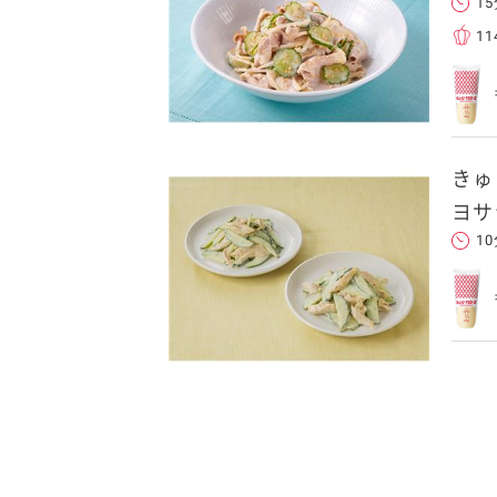
1
11
きゅ
ヨサ
1