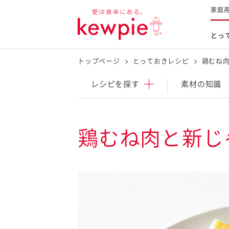
家庭
とっ
トップページ
とっておきレシピ
鶏むね
レシピを探す
商品を探す
体験する
レシピ
を探す
素材の知識
とっておきレシピトップ
新商品・リニューアル品
料理の基本
鶏むね肉と新じ
マヨネーズなど
レシピランキング
Qummy
タルタルソース・マスタードな
今日のレシピギャラリー
マヨテラス
オープンキッチン
（見学施設）
（工場見学）
料理の素・調理ソース