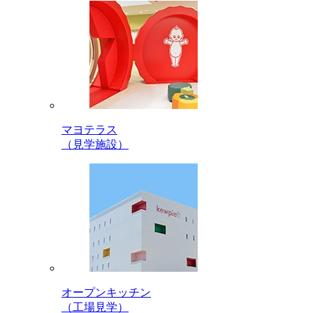
マヨテラス
（見学施設）
オープンキッチン
（工場見学）