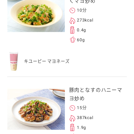
くマヨ炒め
10分
273kcal
0.4g
60g
キユーピー マヨネーズ
豚肉となすのハニーマ
ヨ炒め
15分
387kcal
1.9g