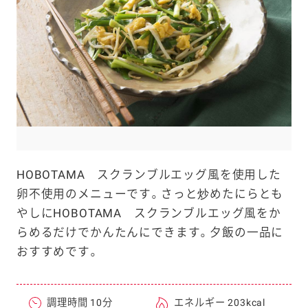
e
a
r
c
h
HOBOTAMA スクランブルエッグ風を使用した
卵不使用のメニューです。さっと炒めたにらとも
やしにHOBOTAMA スクランブルエッグ風をか
らめるだけでかんたんにできます。夕飯の一品に
おすすめです。
調理時間 10分
エネルギー 203kcal