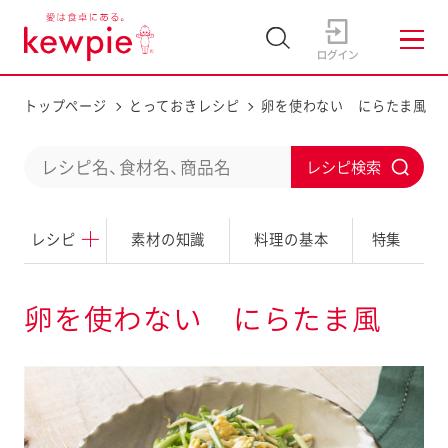
トップページ
とっておきレシピ
卵を使わない にらたま風
C
S
o
u
n
レシピ
素材の知識
料理の基本
特集
b
d
m
u
i
卵を使わない にらたま風
c
t
t
a
s