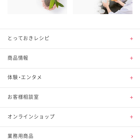
とっておきレシピ
とっておきレシピトップ
商品情報
素材の知識
商品情報トップ
体験・エンタメ
料理の基本
新商品・リニューアル品一覧
体験・エンタメトップ
お客様相談室
特集レシピ
販売終了商品一覧
マヨテラス（見学施設）
お客様相談室トップ
オンラインショップ
レシピランキング
オープンキッチン（工場見学）
よくお寄せいただくご質問
Qummy
業務用商品