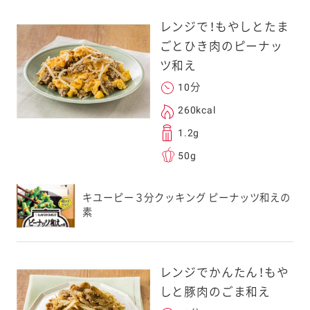
レンジで！もやしとたま
ごとひき肉のピーナッ
ツ和え
10分
る
260kcal
1.2g
50g
送信する事ができ
キユーピー３分クッキング ピーナッツ和えの
。ご自身以外の方に送
素
、一旦ご自身で受け
を転送していただけ
す。
レンジでかんたん！もや
しと豚肉のごま和え
次元コードをス