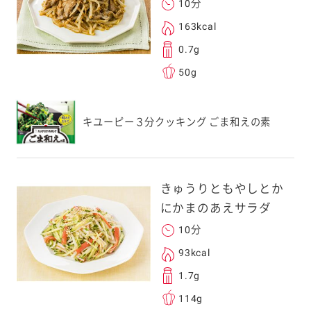
10分
フォンのカメラ
163kcal
取るとアクセス
0.7g
す。
50g
応のスマートフォン
スにメールをお送りい
キユーピー３分クッキング ごま和えの素
ンのメールアドレス
.co.jp」を受信を許可
上でご利用ください。
してドメイン指定受信
きゅうりともやしとか
勧めします。
にかまのあえサラダ
アドレスは、本サービ
す。当社はこの情報
10分
することはございませ
93kcal
1.7g
114g