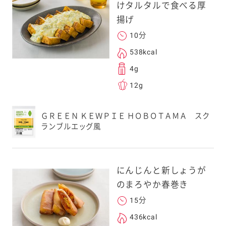
けタルタルで食べる厚
揚げ
10分
538kcal
4g
12g
ＧＲＥＥＮ ＫＥＷＰＩＥ ＨＯＢＯＴＡＭＡ スク
ランブルエッグ風
にんじんと新しょうが
のまろやか春巻き
15分
436kcal