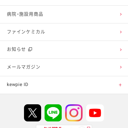
レシピ動画
深谷テラス ヤサイな仲間たちファーム
お客様の声を活かしました
キユーピーウエルネス
病院・施設用商品
今日のレシピギャラリー
おたのしみコンテンツ
ファインケミカル
広告ギャラリー
お知らせ
テレビ・ラジオ
メールマガジン
キャンペーン・イベント
kewpie ID
イベント協賛
kewpie IDについて
Hi! kewpieについて