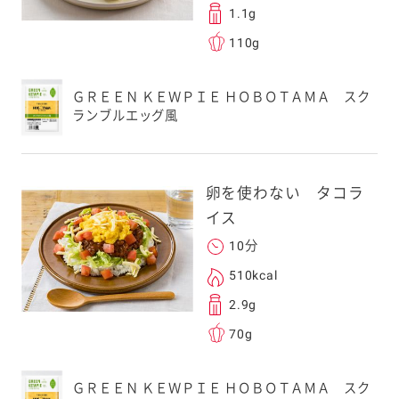
1.1g
110g
ＧＲＥＥＮ ＫＥＷＰＩＥ ＨＯＢＯＴＡＭＡ スク
ランブルエッグ風
卵を使わない タコラ
イス
10分
510kcal
2.9g
70g
ＧＲＥＥＮ ＫＥＷＰＩＥ ＨＯＢＯＴＡＭＡ スク