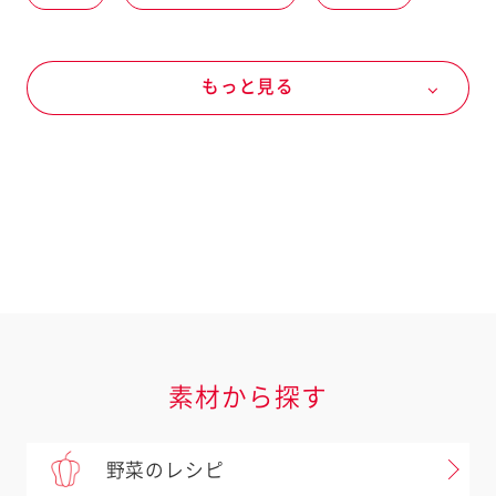
しょうが
春の野菜
にら
もっと見る
卵関連品
GREEN KEWPIE
ＨＯＢＯＴＡＭＡ スクランブルエッグ風
素材から探す
野菜のレシピ