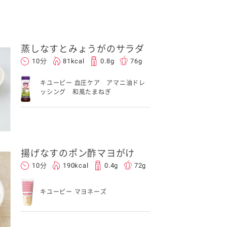
蒸しなすとみょうがのサラダ
10分
81kcal
0.8g
76g
キユーピー 血圧ケア アマニ油ドレ
ッシング 和風たまねぎ
揚げなすのポン酢マヨがけ
10分
190kcal
0.4g
72g
キユーピー マヨネーズ