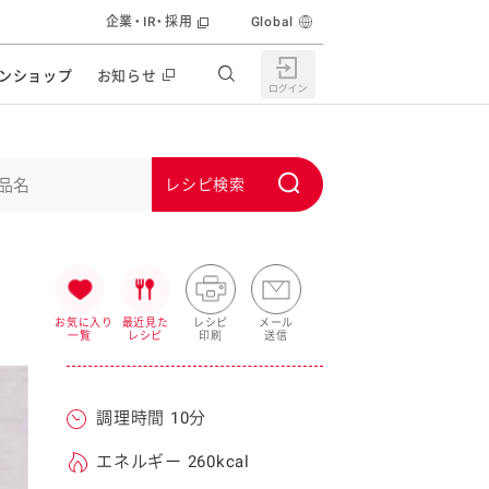
企業・IR・採用
Global
ンショップ
お知らせ
すすめの特設サイト
の他の商品サイト
キャンペーン・イベント
S
ユーピー マヨネーズキッチン
u
日もうれしい。サラダストック
b
食育活動
m
うちで作るポテトサラダ
i
お気に入り
最近見た
レシピ
メール
一覧
レシピ
印刷
送信
ラコン サラダを楽しむレシピコンテスト
t
どもと野菜をたのしもう
キャンペーン・イベント
調理時間 10分
うちでミールストック
イベント協賛
株主・投資家の皆様へ
エネルギー 260kcal
んなの食と健康応援