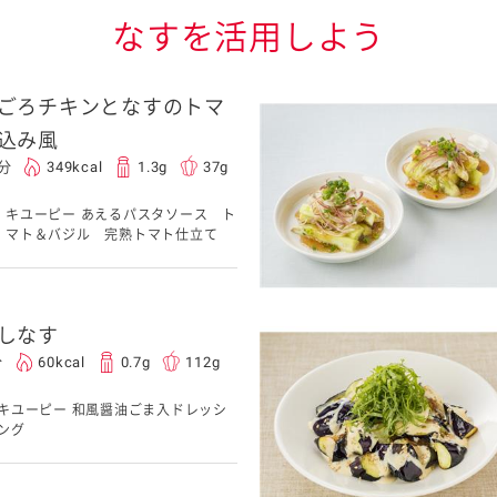
なすを活用しよう
ごろチキンとなすのトマ
込み風
5分
349kcal
1.3g
37g
キユーピー あえるパスタソース ト
マト＆バジル 完熟トマト仕立て
しなす
分
60kcal
0.7g
112g
キユーピー 和風醤油ごま入ドレッシ
ング