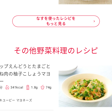
なすを使ったレシピを
もっと見る
その他野菜料理のレシピ
ップえんどうとたまごと
ね肉の柚子こしょうマヨ
ー
0分
341kcal
1.8g
74g
キユーピー マヨネーズ