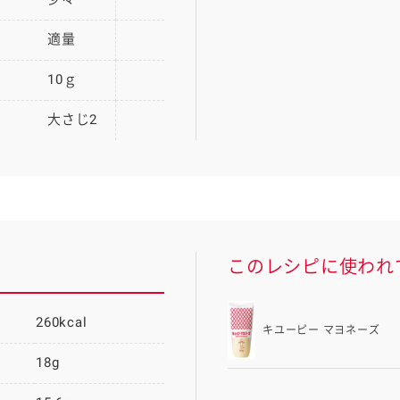
適量
10ｇ
大さじ2
このレシピに使われ
260kcal
キユーピー マヨネーズ
18g