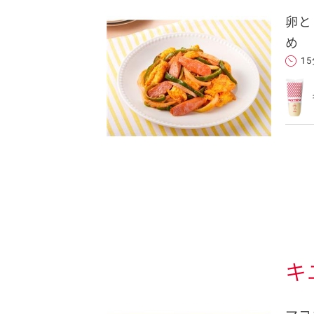
卵と
め
1
キ