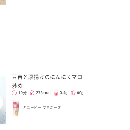
豆苗と厚揚げのにんにくマヨ
炒め
10分
273kcal
0.4g
60g
キユーピー マヨネーズ