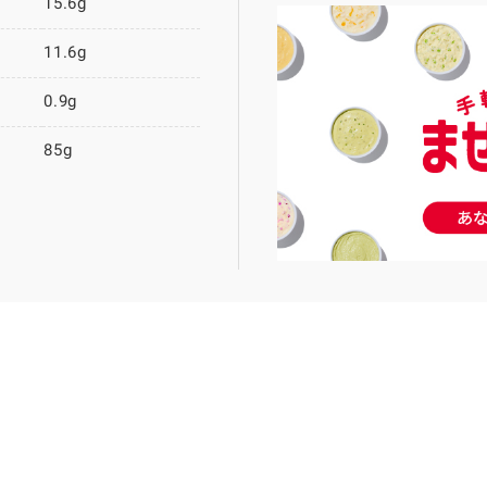
15.6g
11.6g
0.9g
85g