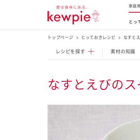
家庭
とっ
トップページ
とっておきレシピ
なすと
レシピを探す
商品を探す
体験する
レシピ
を探す
素材の知識
とっておきレシピトップ
新商品・リニューアル品
料理の基本
なすとえびのス
マヨネーズなど
レシピランキング
Qummy
タルタルソース・マスタードな
今日のレシピギャラリー
マヨテラス
オープンキッチン
（見学施設）
（工場見学）
料理の素・調理ソース