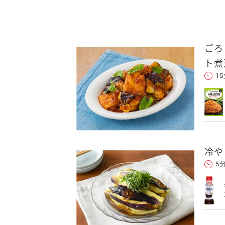
ごろ
送信する
ト煮
1
れた後、そのメールを転送し
冷や
5
クセスできます。
フォンのメールアドレ
ンに追加した上でご利用くだ