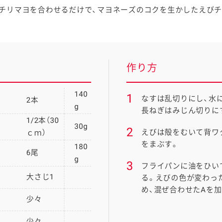
チリマヨを合わせるだけで、マヨネーズのコクを生かしたえび
作り方
140
1
なすは乱切りにし、水
2本
g
長ねぎはみじん切りに
1/2本（30
30g
2
えびは殻をむいて背ワ
ｃｍ）
をまぶす。
180
6尾
g
3
フライパンに油をひい
大さじ1
る。えびの色が変わっ
め、混ぜ合わせたAを
少々
少々