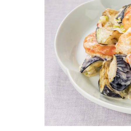
卵関連品
ベビーフード・幼児食
深谷テラス ヤサイな
おたのしみコンテ
仲間たちファーム
サプリメントなど
ジャム、スプレッドなど