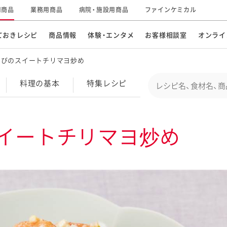
用商品
業務用商品
病院・施設用商品
ファインケミカル
ておきレシピ
商品情報
体験・エンタメ
お客様相談室
オンライ
えびのスイートチリマヨ炒め
CM・テレビ・エンタメ
オンラインショップ
お
そ
Conduct a search
料理の基本
特集
レシピ
キ
素材の知識
明
特集レシピ
企業情報
グループの事業
イートチリマヨ炒め
ドレッシングなど
お
レシピ動画
キユーピーウエルネス
サ
ど
パスタソース
子
広告ギャラリー
キユーピーとヤサイな
仲間たち
お
サステナビリティ
研究開発
素材
み