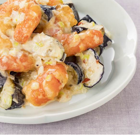
介護食
栄養・健康ケア商品
採用情報
ンツ
キユーピー３分
テレビ・ラジオ
クッキング
スキンケア用品
パッケージサラダ