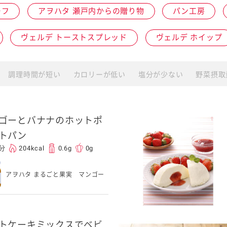
ーフ
アヲハタ 瀬戸内からの贈り物
パン工房
介護食
ヴェルデ トーストスプレッド
ヴェルデ ホイップ
栄養・健康ケア商品
採用情報
ンツ
キユーピー３分
テレビ・ラジオ
調理時間が短い
カロリーが低い
塩分が少ない
野菜摂取
クッキング
スキンケア用品
ゴーとバナナのホットポ
トパン
パッケージサラダ
0分
204kcal
0.6g
0g
アヲハタ まるごと果実 マンゴー
トケーキミックスでベビ