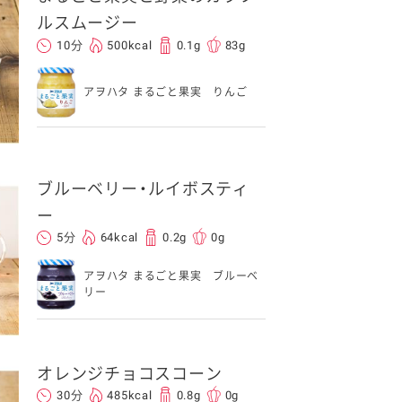
ルスムージー
10分
500kcal
0.1g
83g
アヲハタ まるごと果実 りんご
ブルーベリー・ルイボスティ
ー
5分
64kcal
0.2g
0g
アヲハタ まるごと果実 ブルーベ
リー
オレンジチョコスコーン
30分
485kcal
0.8g
0g