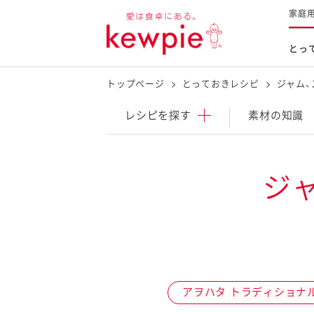
家庭
とっ
トップページ
とっておきレシピ
ジャム、
レシピを探す
商品を探す
体験する
レシピ
を探す
素材の知識
とっておきレシピトップ
新商品・リニューアル品
料理の基本
ジ
マヨネーズなど
レシピランキング
Qummy
タルタルソース・マスタードな
今日のレシピギャラリー
マヨテラス
オープンキッチン
（見学施設）
（工場見学）
アヲハタ トラディショナ
料理の素・調理ソース