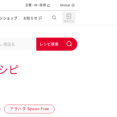
企業・IR・採用
Global
ンショップ
お知らせ
すすめの特設サイト
の他の商品サイト
キャンペーン・イベント
S
ユーピー マヨネーズキッチン
u
日もうれしい。サラダストック
b
食育活動
シピ
m
うちで作るポテトサラダ
i
ラコン サラダを楽しむレシピコンテスト
t
どもと野菜をたのしもう
キャンペーン・イベント
うちでミールストック
イベント協賛
株主・投資家の皆様へ
アヲハタ Spoon Free
んなの食と健康応援