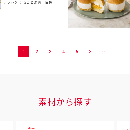
アヲハタ まるごと果実 白桃
1
2
3
4
5
素材から探す