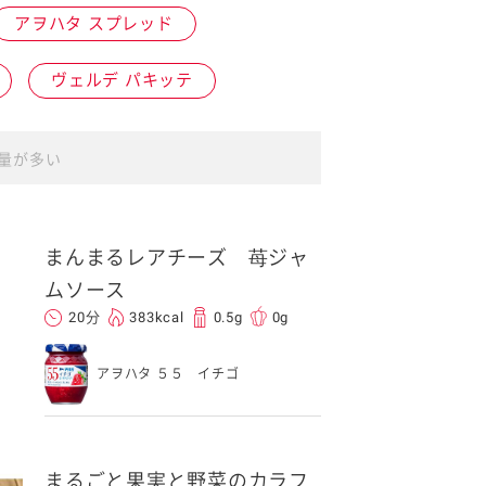
アヲハタ スプレッド
ヴェルデ パキッテ
量が多い
イベント協賛
まんまるレアチーズ 苺ジャ
ムソース
20分
383kcal
0.5g
0g
アヲハタ ５５ イチゴ
まるごと果実と野菜のカラフ