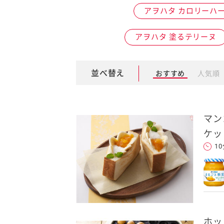
アヲハタ カロリーハ
卵関連品
アヲハタ 塗るテリーヌ
ベビーフード・幼児食
深谷テラス ヤサイな
おたのしみコンテ
並べ替え
おすすめ
人気順
仲間たちファーム
サプリメントなど
マン
ケッ
ジャム、スプレッドなど
1
ホッ