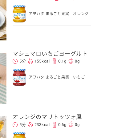
アヲハタ まるごと果実 オレンジ
マシュマロいちごヨーグルト
5分
155kcal
0.1g
0g
アヲハタ まるごと果実 いちご
オレンジのマリトッツォ風
5分
233kcal
0.6g
0g