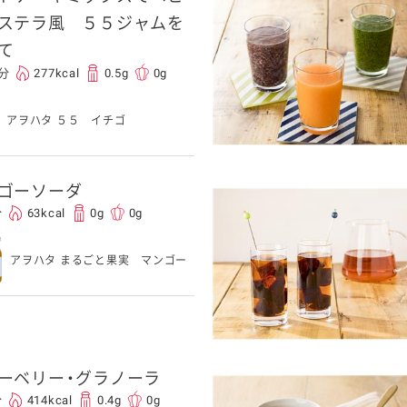
ステラ風 ５５ジャムを
て
5分
277kcal
0.5g
0g
アヲハタ ５５ イチゴ
ゴーソーダ
分
63kcal
0g
0g
アヲハタ まるごと果実 マンゴー
ーベリー・グラノーラ
分
414kcal
0.4g
0g