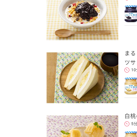
まる
ツサ
1
白桃
5