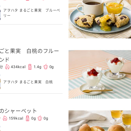
アヲハタ まるごと果実 ブルーベ
リー
ごと果実 白桃のフルー
ンド
0分
434kcal
1.4g
0g
アヲハタ まるごと果実 白桃
のシャーベット
分
159kcal
0g
0g