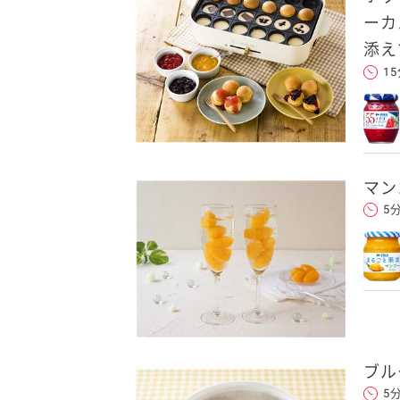
ーカ
添え
1
マン
5
ブル
5