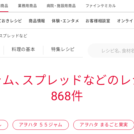
用商品
業務用商品
病院・施設用商品
ファインケミカル
ておきレシピ
商品情報
体験・エンタメ
お客様相談室
オンライ
スプレッドなど
CM・テレビ・エンタメ
オンラインショップ
お
そ
Conduct a search
料理の基本
特集
レシピ
キ
素材の知識
明
特集レシピ
企業情報
グループの事業
ャム、スプレッドなどのレ
ドレッシングなど
お
レシピ動画
868件
キユーピーウエルネス
サ
ど
パスタソース
子
広告ギャラリー
キユーピーとヤサイな
仲間たち
お
サステナビリティ
研究開発
ル
アヲハタ ５５ジャム
アヲハタ まるごと果実
素材
み