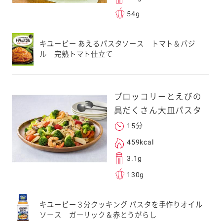
54g
送信する事ができ
キユーピー あえるパスタソース トマト＆バジ
ル 完熟トマト仕立て
。ご自身以外の方に送
、一旦ご自身で受け
を転送していただけ
ブロッコリーとえびの
す。
具だくさん大皿パスタ
15分
次元コードをス
459kcal
フォンのカメラ
3.1g
取るとアクセス
130g
す。
応のスマートフォン
キユーピー３分クッキング パスタを手作りオイル
ソース ガーリック＆赤とうがらし
スにメールをお送りい