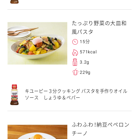
ンのメールアドレス
.co.jp」を受信を許可
上でご利用ください。
たっぷり野菜の大皿和
してドメイン指定受信
風パスタ
勧めします。
15分
アドレスは、本サービ
す。当社はこの情報
571kcal
することはございませ
3.2g
229g
キユーピー３分クッキング パスタを手作りオイル
ソース しょうゆ＆ペパー
ふわふわ！納豆ペペロン
チーノ