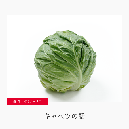
春,冬｜旬は1〜5月
キャベツの話