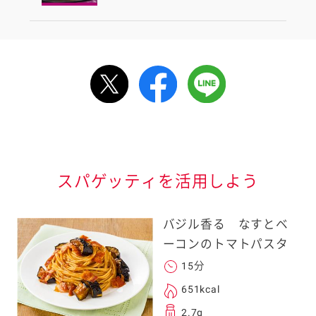
ルで送る
情報が届きます
信する]ボタンを押
スパゲッティを活用しよう
バジル香る なすとベ
ーコンのトマトパスタ
15分
る
651kcal
2.7g