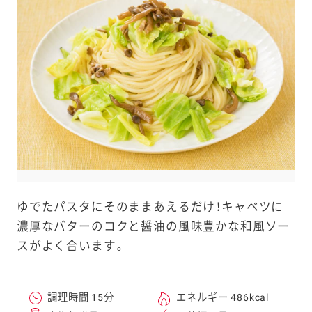
e
a
r
c
h
ゆでたパスタにそのままあえるだけ！キャベツに
濃厚なバターのコクと醤油の風味豊かな和風ソー
スがよく合います。
調理時間 15分
エネルギー 486kcal