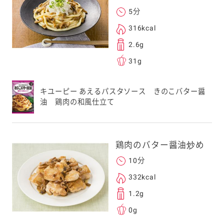
5分
316kcal
2.6g
31g
キユーピー あえるパスタソース きのこバター醤
油 鶏肉の和風仕立て
鶏肉のバター醤油炒め
10分
332kcal
1.2g
0g