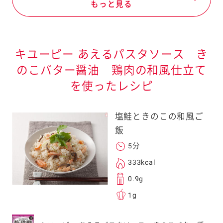
もっと見る
キユーピー あえるパスタソース き
のこバター醤油 鶏肉の和風仕立て
を使ったレシピ
塩鮭ときのこの和風ご
飯
5分
333kcal
0.9g
1g