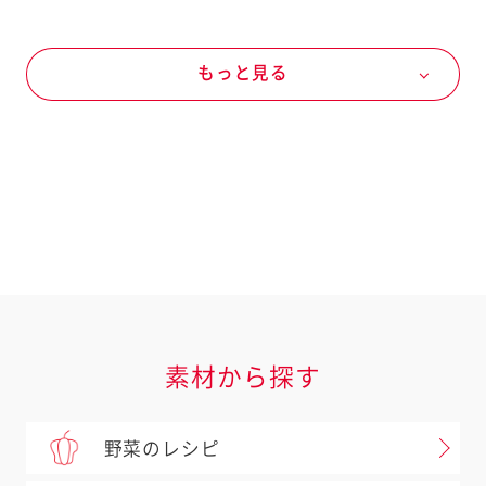
スパゲッティ
野菜
春の野菜
もっと見る
冬の野菜
キャベツ
パスタソース
キユーピー あえるパスタソース
あえるパスタソース きのこバター醤油 鶏肉
の和風仕立て
素材から探す
野菜のレシピ