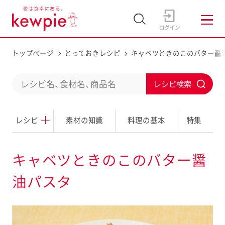
トップページ
とっておきレシピ
キャベツときのこのバター醤
C
S
o
u
n
レシピ
素材の知識
料理の基本
特集
b
d
m
u
i
キャベツときのこのバター醤
c
t
油パスタ
t
a
s