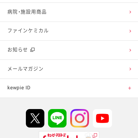
レシピ動画
深谷テラス ヤサイな仲間たちファーム
お客様の声を活かしました
キユーピーウエルネス
病院・施設用商品
今日のレシピギャラリー
おたのしみコンテンツ
ファインケミカル
広告ギャラリー
お知らせ
テレビ・ラジオ
メールマガジン
キャンペーン・イベント
kewpie ID
イベント協賛
kewpie IDについて
Hi! kewpieについて