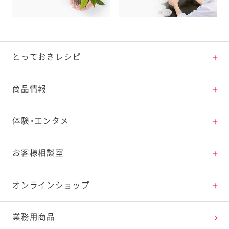
とっておきレシピ
とっておきレシピトップ
商品情報
素材の知識
商品情報トップ
体験・エンタメ
料理の基本
新商品・リニューアル品一覧
体験・エンタメトップ
お客様相談室
特集レシピ
販売終了商品一覧
マヨテラス（見学施設）
お客様相談室トップ
オンラインショップ
レシピランキング
オープンキッチン（工場見学）
よくお寄せいただくご質問
Qummy
業務用商品