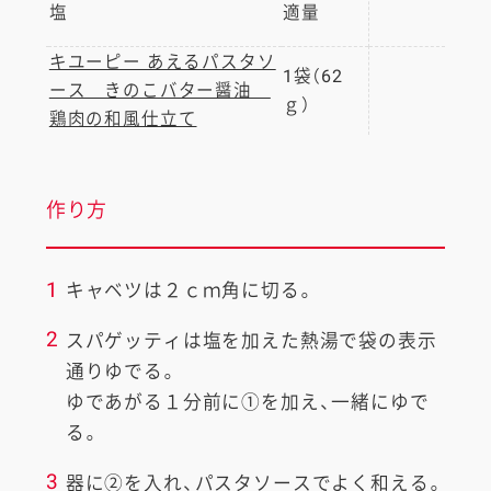
塩
適量
キユーピー あえるパスタソ
1袋（62
ース きのこバター醤油
ｇ）
鶏肉の和風仕立て
作り方
1
キャベツは２ｃｍ角に切る。
2
スパゲッティは塩を加えた熱湯で袋の表示
通りゆでる。
ゆであがる１分前に①を加え、一緒にゆで
る。
3
器に②を入れ、パスタソースでよく和える。