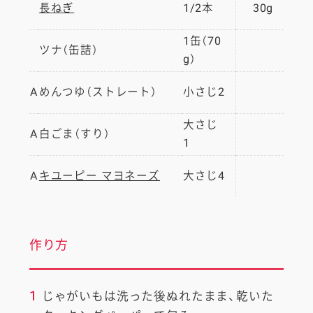
長ねぎ
1/2本
30g
1缶（70
ツナ（缶詰）
g）
A
めんつゆ（ストレート）
小さじ2
大さじ
A
白ごま（すり）
1
A
キユーピー マヨネーズ
大さじ4
作り方
1
じゃがいもは洗った後ぬれたまま、乾いた