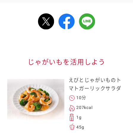
ルで送る
情報が届きます
信する]ボタンを押
じゃがいもを活用しよう
えびとじゃがいものト
マトガーリックサラダ
10分
る
207kcal
1g
45g