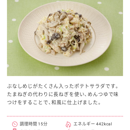
e
a
r
c
h
ぶなしめじがたくさん入ったポテトサラダです。
たまねぎの代わりに長ねぎを使い、めんつゆで味
つけをすることで、和風に仕上げました。
調理時間 15分
エネルギー 442kcal