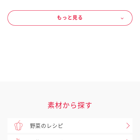
いも類こんにゃく
じゃがいも
もっと見る
オールシーズン
ごま
きのこ類
ぶなしめじ
冬の野菜
長ねぎ
魚介
水産加工品
ツナ（缶詰）
マヨネーズなど
マヨネーズ
マヨネーズ
素材から探す
野菜のレシピ