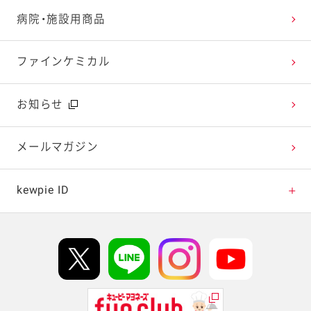
レシピ動画
深谷テラス ヤサイな仲間たちファーム
お客様の声を活かしました
キユーピーウエルネス
病院・施設用商品
今日のレシピギャラリー
おたのしみコンテンツ
ファインケミカル
広告ギャラリー
お知らせ
テレビ・ラジオ
メールマガジン
キャンペーン・イベント
kewpie ID
イベント協賛
kewpie IDについて
Hi! kewpieについて