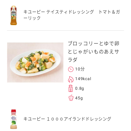
送信する事ができ
キユーピー テイスティドレッシング トマト＆ガ
ーリック
。ご自身以外の方に送
、一旦ご自身で受け
を転送していただけ
ブロッコリーとゆで卵
す。
とじゃがいものあえサ
ラダ
次元コードをス
10分
フォンのカメラ
149kcal
取るとアクセス
0.8g
す。
45g
応のスマートフォン
スにメールをお送りい
キユーピー １０００アイランドドレッシング
ンのメールアドレス
.co.jp」を受信を許可