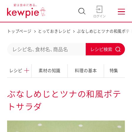
トップページ
とっておきレシピ
ぶなしめじとツナの和風ポテ
C
S
o
u
n
レシピ
素材の知識
料理の基本
特集
b
d
m
u
i
ぶなしめじとツナの和風ポテ
c
t
トサラダ
t
a
s