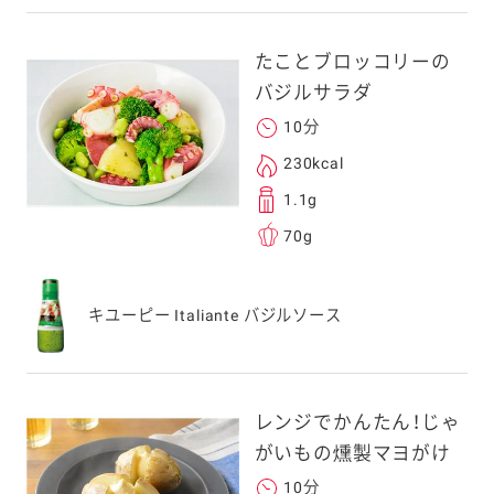
上でご利用ください。
してドメイン指定受信
たことブロッコリーの
勧めします。
バジルサラダ
アドレスは、本サービ
す。当社はこの情報
10分
することはございませ
230kcal
1.1g
70g
キユーピー Italiante バジルソース
レンジでかんたん！じゃ
がいもの燻製マヨがけ
10分