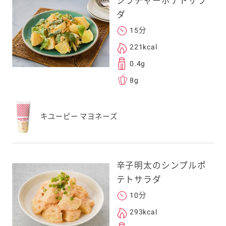
シラチャーポテトサラ
ダ
15分
221kcal
0.4g
8g
キユーピー マヨネーズ
辛子明太のシンプルポ
テトサラダ
10分
293kcal