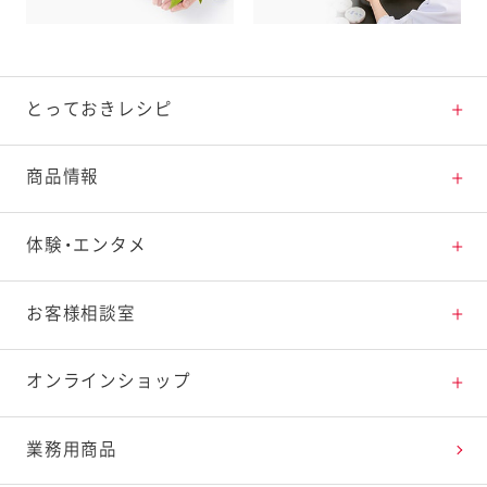
とっておきレシピ
とっておきレシピトップ
商品情報
素材の知識
商品情報トップ
体験・エンタメ
料理の基本
新商品・リニューアル品一覧
体験・エンタメトップ
お客様相談室
特集レシピ
販売終了商品一覧
マヨテラス（見学施設）
お客様相談室トップ
オンラインショップ
レシピランキング
オープンキッチン（工場見学）
よくお寄せいただくご質問
Qummy
業務用商品