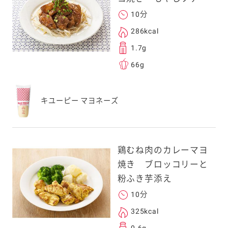
10分
286kcal
1.7g
66g
キユーピー マヨネーズ
鶏むね肉のカレーマヨ
焼き ブロッコリーと
粉ふき芋添え
10分
325kcal