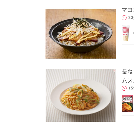
マヨ
送信する
2
れた後、そのメールを転送し
長ね
ムス
1
クセスできます。
フォンのメールアドレ
ンに追加した上でご利用くだ
ことをお勧めします。
します。当社はこの情報