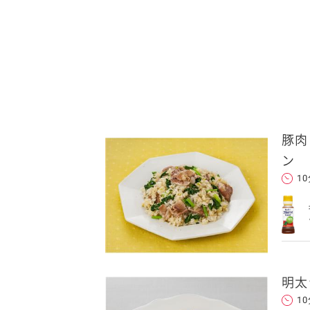
豚肉
ン
1
明太
1