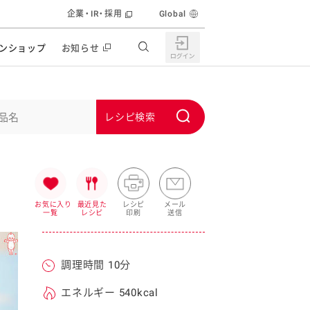
企業・IR・採用
Global
ンショップ
お知らせ
すすめの特設サイト
の他の商品サイト
キャンペーン・イベント
S
ユーピー マヨネーズキッチン
u
日もうれしい。サラダストック
b
食育活動
m
うちで作るポテトサラダ
i
お気に入り
最近見た
レシピ
メール
一覧
レシピ
印刷
送信
ラコン サラダを楽しむレシピコンテスト
t
どもと野菜をたのしもう
キャンペーン・イベント
調理時間 10分
うちでミールストック
イベント協賛
株主・投資家の皆様へ
エネルギー 540kcal
んなの食と健康応援