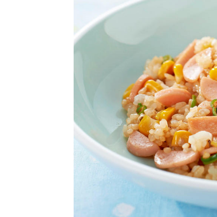
卵関連品
ベビーフード・幼児食
深谷テラス ヤサイな
おたのしみコンテ
仲間たちファーム
サプリメントなど
ジャム、スプレッドなど