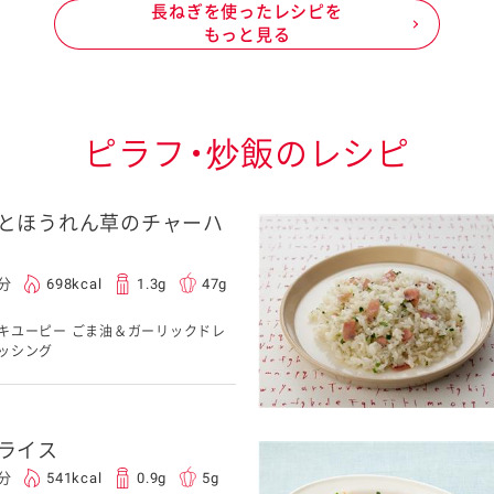
長ねぎを使ったレシピを
もっと見る
ピラフ・炒飯のレシピ
とほうれん草のチャーハ
0分
698kcal
1.3g
47g
キユーピー ごま油＆ガーリックドレ
ッシング
ライス
0分
541kcal
0.9g
5g