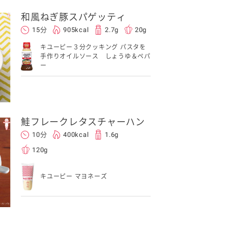
和風ねぎ豚スパゲッティ
15分
905kcal
2.7g
20g
キユーピー３分クッキング パスタを
手作りオイルソース しょうゆ＆ペパ
ー
鮭フレークレタスチャーハン
10分
400kcal
1.6g
120g
キユーピー マヨネーズ