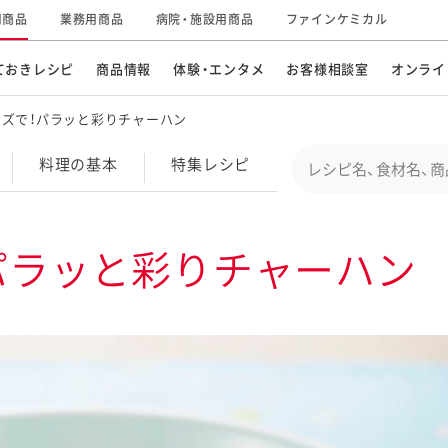
用商品
業務用商品
病院・施設用商品
ファインケミカル
ておきレシピ
商品情報
体験・エンタメ
お客様相談室
オンライ
ズで！パラッと彩りチャーハン
CM・テレビ・エンタメ
オンラインショップ
お
そ
Conduct a search
料理の基本
特集
レシピ
キ
素材の知識
明
特集レシピ
企業情報
グループの事業
パラッと彩りチャーハン
ドレッシングなど
お
レシピ動画
キユーピーウエルネス
サ
ど
パスタソース
子
広告ギャラリー
キユーピーとヤサイな
仲間たち
お
サステナビリティ
研究開発
素材
み