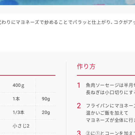
代わりにマヨネーズで炒めることでパラッと仕上がり、コクがア
作り方
1
400ｇ
魚肉ソーセージは半月
長ねぎは小口切りにす
1本
90g
2
フライパンにマヨネー
1/3本
20g
温かいご飯を加えて
マヨネーズが全体に行
小さじ2
3
②に①とコーンを加え