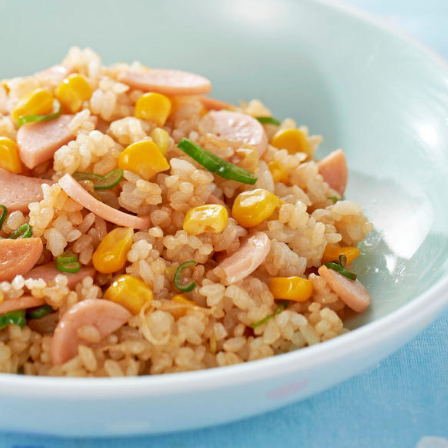
介護食
栄養・健康ケア商品
採用情報
ンツ
キユーピー３分
テレビ・ラジオ
クッキング
スキンケア用品
パッケージサラダ