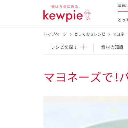
家庭
とっ
トップページ
とっておきレシピ
マヨネー
レシピを探す
商品を探す
体験する
レシピ
を探す
素材の知識
とっておきレシピトップ
新商品・リニューアル品
料理の基本
マヨネーズで！
マヨネーズなど
レシピランキング
Qummy
タルタルソース・マスタードな
今日のレシピギャラリー
マヨテラス
オープンキッチン
（見学施設）
（工場見学）
料理の素・調理ソース