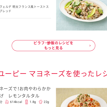
ヴェルデ 明太フランス風トーストス
プレッド
ピラフ・炒飯のレシピを
もっと見る
ユーピー マヨネーズを使ったレ
ネーズで！お肉やわらかか
げ レモンタルタル
5分
614kcal
1.8g
22g