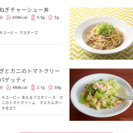
ねぎチャーシュー丼
0分
606kcal
5.5g
5g
キユーピー マヨネーズ
ぎとカニのトマトクリー
パゲッティ
5分
486kcal
2.1g
30g
キユーピー あえるパスタソース カ
ニのトマトクリーム マスカルポー
ネ仕立て