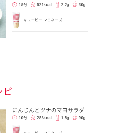
15分
521kcal
2.2g
30g
キユーピー マヨネーズ
シピ
にんじんとツナのマヨサラダ
10分
288kcal
1.8g
90g