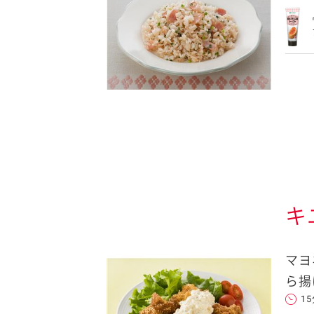
キ
マヨ
ら揚
1