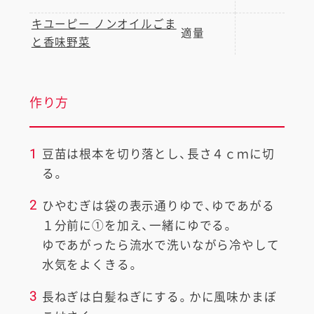
キユーピー ノンオイルごま
適量
と香味野菜
作り方
1
豆苗は根本を切り落とし、長さ４ｃｍに切
る。
2
ひやむぎは袋の表示通りゆで、ゆであがる
１分前に①を加え、一緒にゆでる。
ゆであがったら流水で洗いながら冷やして
水気をよくきる。
3
長ねぎは白髪ねぎにする。かに風味かまぼ