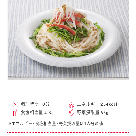
e
a
r
c
h
調理時間 10分
エネルギー 254kcal
食塩相当量 4.8g
野菜摂取量 65g
※エネルギー・食塩相当量・野菜摂取量は1人分の値