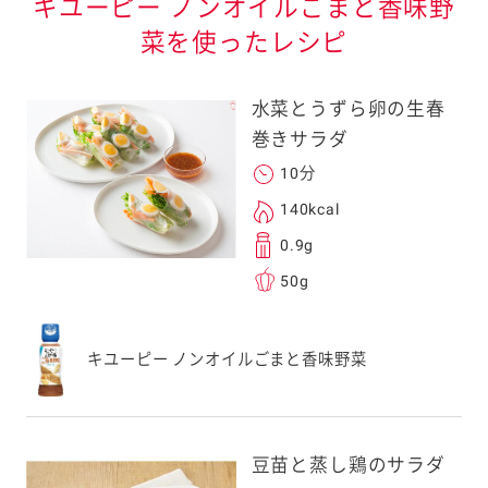
キユーピー ノンオイルごまと香味野
菜を使ったレシピ
水菜とうずら卵の生春
巻きサラダ
10分
140kcal
0.9g
50g
キユーピー ノンオイルごまと香味野菜
豆苗と蒸し鶏のサラダ