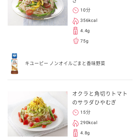
ぎ
次元コードをス
10分
フォンのカメラ
356kcal
取るとアクセス
4.4g
す。
75g
応のスマートフォン
スにメールをお送りい
キユーピー ノンオイルごまと香味野菜
ンのメールアドレス
.co.jp」を受信を許可
上でご利用ください。
してドメイン指定受信
オクラと角切りトマト
勧めします。
のサラダひやむぎ
アドレスは、本サービ
す。当社はこの情報
15分
することはございませ
290kcal
4.8g