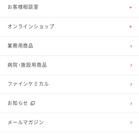
料理の基本
新商品・リニューアル品一覧
体験・エンタメトップ
お客様相談室
特集レシピ
販売終了商品一覧
マヨテラス（見学施設）
お客様相談室トップ
オンラインショップ
レシピランキング
オープンキッチン（工場見学）
よくお寄せいただくご質問
Qummy
業務用商品
レシピ動画
深谷テラス ヤサイな仲間たちファーム
お客様の声を活かしました
キユーピーウエルネス
病院・施設用商品
今日のレシピギャラリー
おたのしみコンテンツ
ファインケミカル
広告ギャラリー
お知らせ
テレビ・ラジオ
メールマガジン