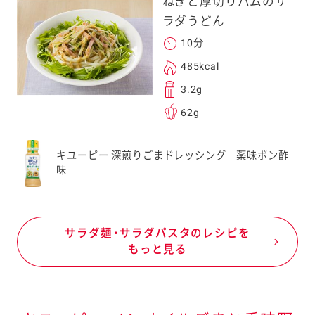
ねぎと厚切りハムのサ
ラダうどん
10分
485kcal
3.2g
62g
キユーピー 深煎りごまドレッシング 薬味ポン酢
味
サラダ麺・サラダパスタのレシピを
もっと見る