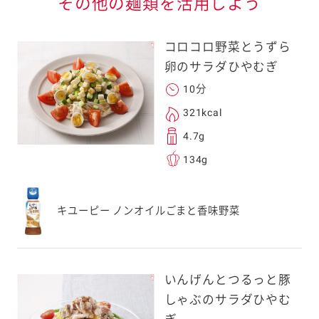
その他の麺類を活用しよう
コロコロ野菜とうずら
卵のサラダひやむぎ
10分
る
321kcal
4.7g
134g
送信する事ができ
キユーピー ノンオイルごまと香味野菜
。ご自身以外の方に送
、一旦ご自身で受け
を転送していただけ
いんげんとつるっと豚
す。
しゃぶのサラダひやむ