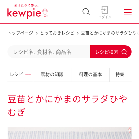
トップページ
とっておきレシピ
豆苗とかにかまのサラダひや
C
S
o
u
n
レシピ
素材の知識
料理の基本
特集
b
d
m
u
i
豆苗とかにかまのサラダひや
c
t
むぎ
t
a
s