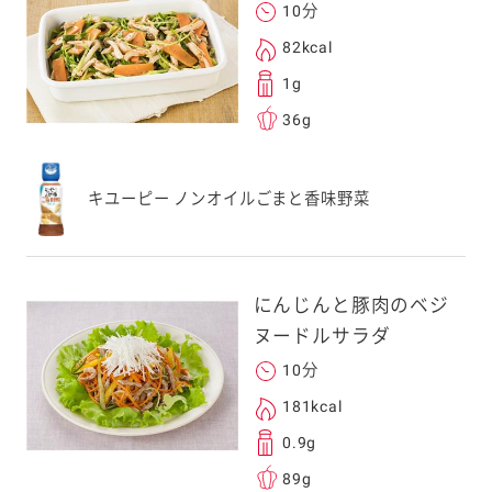
10分
82kcal
1g
36g
キユーピー ノンオイルごまと香味野菜
にんじんと豚肉のベジ
ヌードルサラダ
10分
181kcal
0.9g
89g