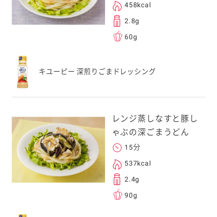
458kcal
2.8g
60g
キユーピー 深煎りごまドレッシング
レンジ蒸しなすと豚し
ゃぶの深ごまうどん
15分
537kcal
2.4g
90g