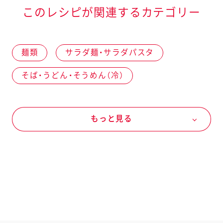
このレシピが関連するカテゴリー
麺類
サラダ麺・サラダパスタ
そば・うどん・そうめん（冷）
米穀類・パン粉類・麺類
麺類
もっと見る
その他の麺類
野菜
オールシーズン
豆苗
冬の野菜
長ねぎ
魚介
水産加工品
かに風味かまぼこ
ドレッシングなど
キユーピー ノンオイル