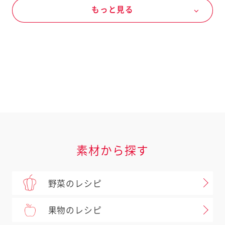
もっと見る
ぶなしめじ
春の野菜
秋の野菜
にんじん
肉類
豚肉
ばら肉
ドレッシングなど
キユーピー テイスティドレッシング
テイスティドレッシング 胡麻＆アーモンド
素材から探す
野菜のレシピ
果物のレシピ