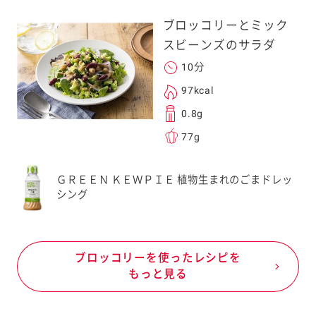
ブロッコリーとミック
スビーンズのサラダ
10分
97kcal
0.8g
77g
ＧＲＥＥＮ ＫＥＷＰＩＥ 植物生まれのごまドレッ
シング
ブロッコリーを使ったレシピを
もっと見る