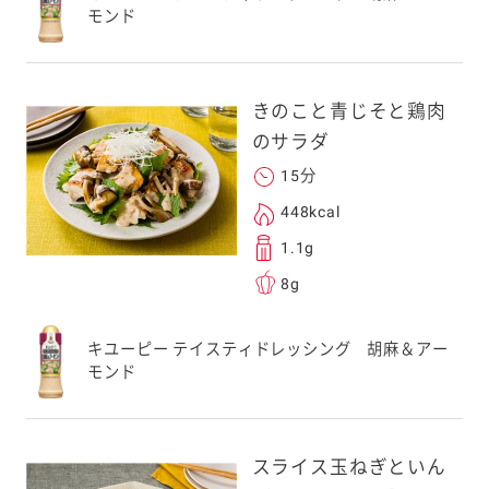
モンド
きのこと青じそと鶏肉
のサラダ
15分
448kcal
1.1g
8g
キユーピー テイスティドレッシング 胡麻＆アー
モンド
スライス玉ねぎといん