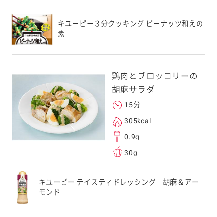
応のスマートフォン
キユーピー３分クッキング ピーナッツ和えの
素
スにメールをお送りい
ンのメールアドレス
.co.jp」を受信を許可
上でご利用ください。
鶏肉とブロッコリーの
してドメイン指定受信
胡麻サラダ
勧めします。
15分
アドレスは、本サービ
す。当社はこの情報
305kcal
することはございませ
0.9g
30g
キユーピー テイスティドレッシング 胡麻＆アー
モンド