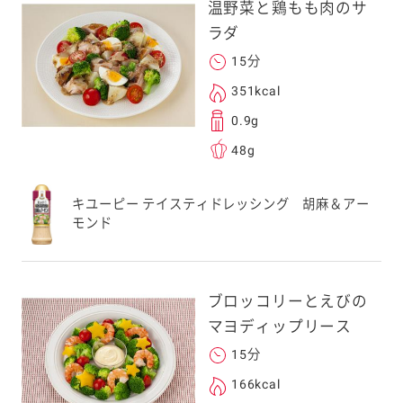
温野菜と鶏もも肉のサ
ラダ
15分
351kcal
0.9g
48g
キユーピー テイスティドレッシング 胡麻＆アー
モンド
ブロッコリーとえびの
マヨディップリース
15分
166kcal