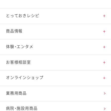
とっておきレシピ
とっておきレシピトップ
商品情報
素材の知識
商品情報トップ
体験・エンタメ
料理の基本
新商品・リニューアル品一覧
体験・エンタメトップ
お客様相談室
特集レシピ
販売終了商品一覧
マヨテラス（見学施設）
お客様相談室トップ
オンラインショップ
レシピランキング
オープンキッチン（工場見学）
よくお寄せいただくご質問
Qummy
業務用商品
レシピ動画
深谷テラス ヤサイな仲間たちファーム
お客様の声を活かしました
キユーピーウエルネス
病院・施設用商品