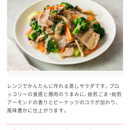
e
a
r
c
h
レンジでかんたんに作れる蒸しサラダです。ブロ
ッコリーの食感と豚肉のうまみに、焙煎ごま・焙煎
アーモンドの香りとピーナッツのコクが加わり、
風味豊かに仕上がります。