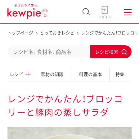
トップページ
とっておきレシピ
レンジでかんたん！ブロッコ
C
S
o
u
n
レシピ
素材の知識
料理の基本
特集
b
d
m
u
i
レンジでかんたん！ブロッコ
c
t
リーと豚肉の蒸しサラダ
t
a
s