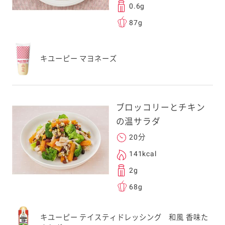
0.6g
87g
キユーピー マヨネーズ
ブロッコリーとチキン
の温サラダ
20分
141kcal
2g
68g
キユーピー テイスティドレッシング 和風 香味た