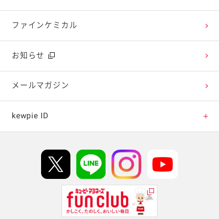
今日のレシピギャラリー
おたのしみコンテンツ
ファインケミカル
広告ギャラリー
お知らせ
テレビ・ラジオ
メールマガジン
キャンペーン・イベント
kewpie ID
イベント協賛
kewpie IDについて
Hi! kewpieについて
Qummyについて