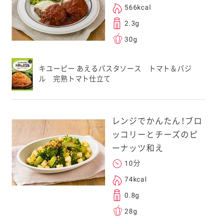
566kcal
る
2.3g
30g
キユーピー あえるパスタソース トマト＆バジ
送信する事ができ
ル 完熟トマト仕立て
。ご自身以外の方に送
、一旦ご自身で受け
レンジでかんたん！ブロ
を転送していただけ
ッコリーとチーズのピ
す。
ーナッツ和え
10分
次元コードをス
74kcal
フォンのカメラ
0.8g
取るとアクセス
28g
す。