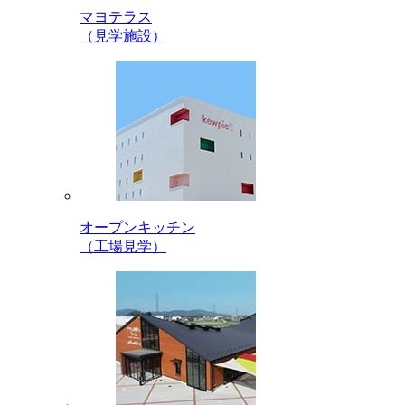
マヨテラス
（見学施設）
オープンキッチン
（工場見学）