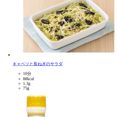
キャベツと長ねぎのサラダ
10分
88kcal
1.3g
75g