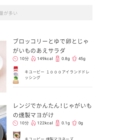
量が多い
ブロッコリーとゆで卵とじゃ
がいものあえサラダ
イベント協賛
10分
149kcal
0.8g
45g
キユーピー １０００アイランドドレ
ッシング
レンジでかんたん！じゃがいも
の燻製マヨがけ
10分
122kcal
0.1g
0g
キユーピー 燻製マヨネーズ