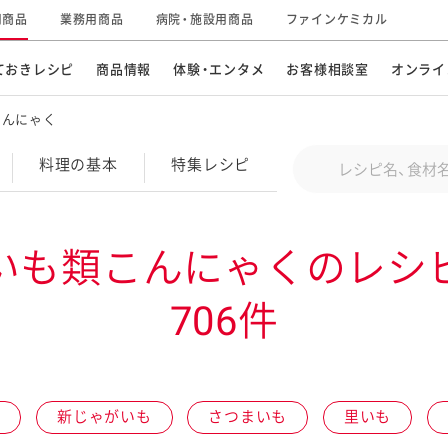
用商品
業務用商品
病院・施設用商品
ファインケミカル
ておきレシピ
商品情報
体験・エンタメ
お客様相談室
オンライ
こんにゃく
CM・テレビ・エンタメ
オンラインショップ
お
そ
Conduct a search
料理の基本
特集
レシピ
キ
素材の知識
明
特集レシピ
企業情報
グループの事業
いも類こんにゃくのレシ
ドレッシングなど
お
レシピ動画
706件
キユーピーウエルネス
サ
ど
パスタソース
子
広告ギャラリー
キユーピーとヤサイな
仲間たち
お
サステナビリティ
研究開発
も
新じゃがいも
さつまいも
里いも
素材
み