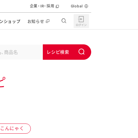
企業・IR・採用
Global
ンショップ
お知らせ
すすめの特設サイト
の他の商品サイト
キャンペーン・イベント
S
ユーピー マヨネーズキッチン
u
日もうれしい。サラダストック
b
食育活動
ピ
m
うちで作るポテトサラダ
i
ラコン サラダを楽しむレシピコンテスト
t
どもと野菜をたのしもう
キャンペーン・イベント
うちでミールストック
イベント協賛
株主・投資家の皆様へ
こんにゃく
んなの食と健康応援