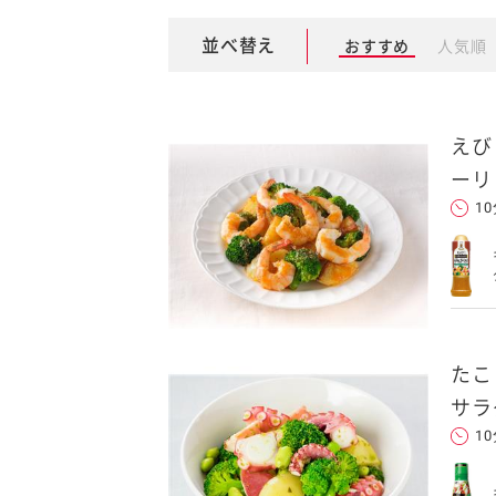
並べ替え
おすすめ
人気順
卵関連品
ベビーフード・幼児食
えび
深谷テラス ヤサイな
おたのしみコンテ
ーリ
仲間たちファーム
1
サプリメントなど
ジャム、スプレッドなど
たこ
サラ
1