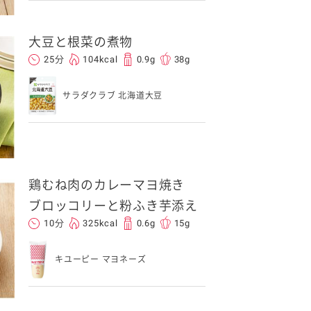
大豆と根菜の煮物
25分
104kcal
0.9g
38g
サラダクラブ 北海道大豆
鶏むね肉のカレーマヨ焼き
ブロッコリーと粉ふき芋添え
10分
325kcal
0.6g
15g
キユーピー マヨネーズ