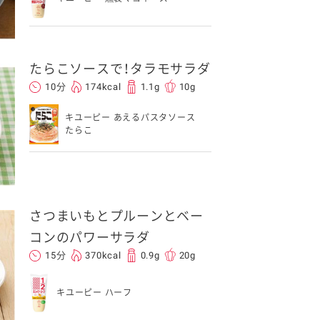
たらこソースで！タラモサラダ
10分
174kcal
1.1g
10g
キユーピー あえるパスタソース
たらこ
さつまいもとプルーンとベー
コンのパワーサラダ
15分
370kcal
0.9g
20g
キユーピー ハーフ