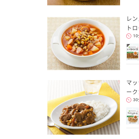
レン
トロ
1
マッ
ーク
3