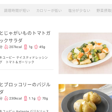
調理時間が短い
カロリーが低い
塩分が少ない
野菜摂取
介護食
栄養・健康ケア商品
とじゃがいものトマトガ
採用情報
ンツ
キユーピー３分
テレビ・ラジオ
ックサラダ
クッキング
0分
207kcal
1g
45g
スキンケア用品
キユーピー テイスティドレッシン
グ トマト＆ガーリック
パッケージサラダ
とブロッコリーのバジル
ダ
0分
230kcal
1.1g
70g
キユーピー Italiante バジルソース