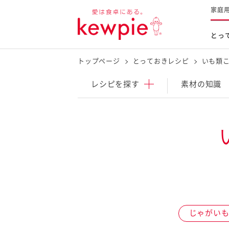
家庭
とっ
トップページ
とっておきレシピ
いも類
レシピを探す
商品を探す
体験する
レシピ
を探す
素材の知識
とっておきレシピトップ
新商品・リニューアル品
料理の基本
マヨネーズなど
レシピランキング
Qummy
タルタルソース・マスタードな
今日のレシピギャラリー
マヨテラス
オープンキッチン
（見学施設）
（工場見学）
じゃがい
料理の素・調理ソース