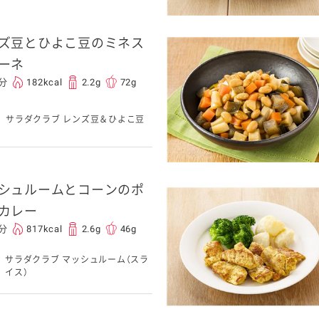
ズ豆とひよこ豆のミネス
ーネ
0分
182kcal
2.2g
72g
サラダクラブ レンズ豆＆ひよこ豆
シュルームとコーンのポ
カレー
0分
817kcal
2.6g
46g
サラダクラブ マッシュルーム（スラ
イス）