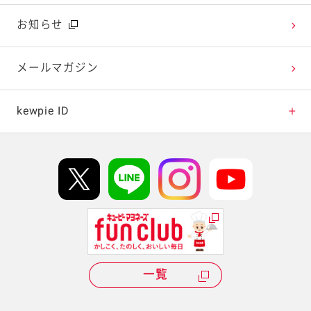
広告ギャラリー
お知らせ
テレビ・ラジオ
メールマガジン
キャンペーン・イベント
kewpie ID
イベント協賛
kewpie IDについて
Hi! kewpieについて
Qummyについて
一覧