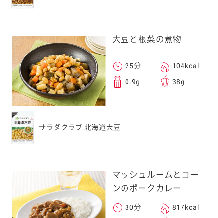
大豆と根菜の煮物
25分
104kcal
0.9g
38g
サラダクラブ 北海道大豆
マッシュルームとコー
ンのポークカレー
30分
817kcal