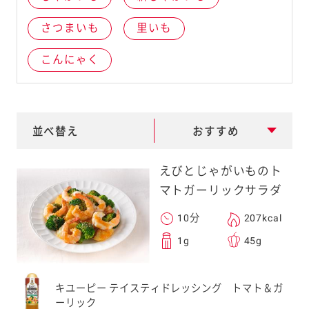
e
さつまいも
里いも
a
r
こんにゃく
c
h
並べ替え
おすすめ
えびとじゃがいものト
マトガーリックサラダ
10分
207kcal
1g
45g
キユーピー テイスティドレッシング トマト＆ガ
ーリック