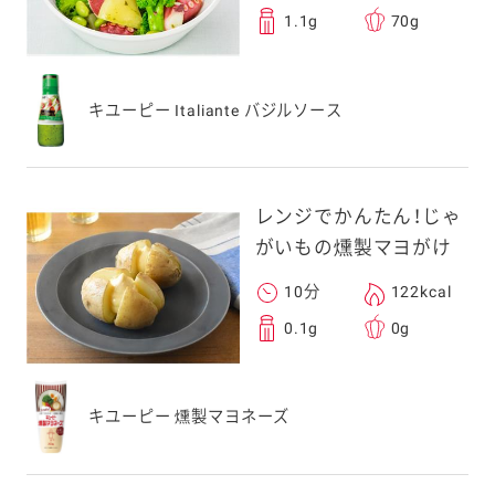
1.1g
70g
キユーピー Italiante バジルソース
レンジでかんたん！じゃ
がいもの燻製マヨがけ
10分
122kcal
0.1g
0g
キユーピー 燻製マヨネーズ