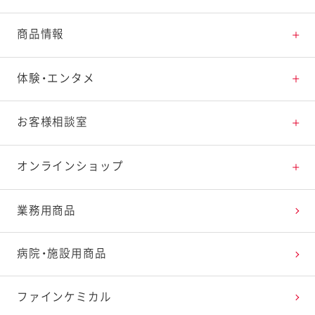
とっておきレシピトップ
商品情報
素材の知識
商品情報トップ
体験・エンタメ
料理の基本
新商品・リニューアル品一覧
体験・エンタメトップ
お客様相談室
特集レシピ
販売終了商品一覧
マヨテラス（見学施設）
お客様相談室トップ
オンラインショップ
レシピランキング
オープンキッチン（工場見学）
よくお寄せいただくご質問
Qummy
業務用商品
レシピ動画
深谷テラス ヤサイな仲間たちファーム
お客様の声を活かしました
キユーピーウエルネス
病院・施設用商品
今日のレシピギャラリー
おたのしみコンテンツ
ファインケミカル