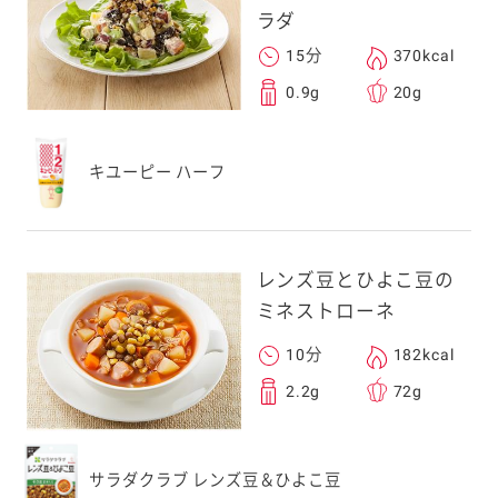
ラダ
15分
370kcal
0.9g
20g
キユーピー ハーフ
レンズ豆とひよこ豆の
ミネストローネ
10分
182kcal
2.2g
72g
サラダクラブ レンズ豆＆ひよこ豆