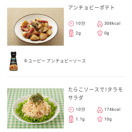
アンチョビーポテト
10分
308kcal
2g
0g
キユーピー アンチョビーソース
たらこソースで！タラモ
サラダ
10分
174kcal
1.1g
10g