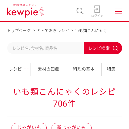
トップページ
とっておきレシピ
いも類こんにゃく
C
S
o
u
n
レシピ
素材の知識
料理の基本
特集
b
d
m
u
i
いも類こんにゃくのレシピ
c
t
706件
t
a
s
じゃがいも
新じゃがいも