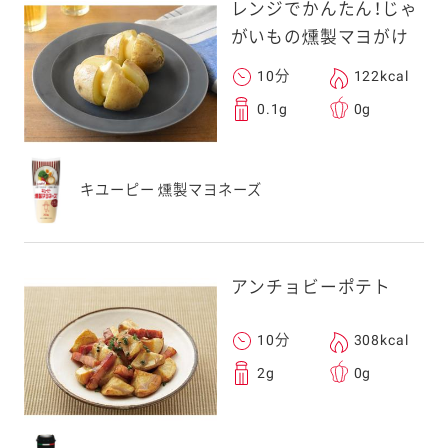
レンジでかんたん！じゃ
がいもの燻製マヨがけ
10分
122kcal
0.1g
0g
キユーピー 燻製マヨネーズ
アンチョビーポテト
10分
308kcal
2g
0g