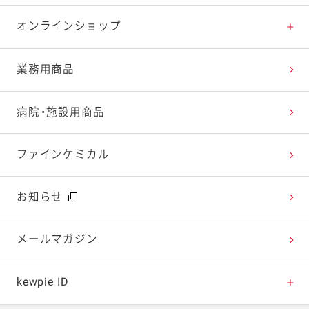
特集レシピ
販売終了商品一覧
マヨテラス（見学施設）
お客様相談室トップ
オンラインショップ
レシピランキング
オープンキッチン（工場見学）
よくお寄せいただくご質問
Qummy
業務用商品
レシピ動画
深谷テラス ヤサイな仲間たちファーム
お客様の声を活かしました
キユーピーウエルネス
病院・施設用商品
今日のレシピギャラリー
おたのしみコンテンツ
ファインケミカル
広告ギャラリー
お知らせ
テレビ・ラジオ
メールマガジン
キャンペーン・イベント
kewpie ID