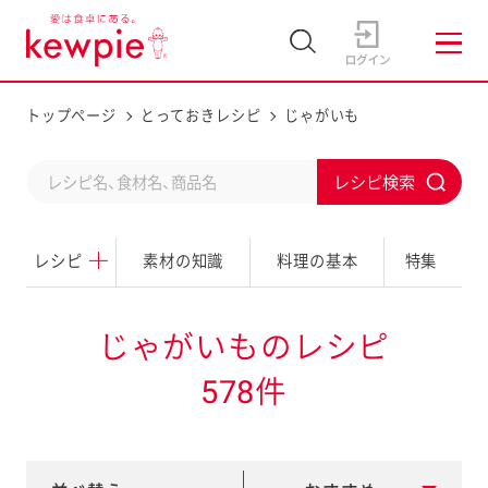
トップページ
とっておきレシピ
じゃがいも
C
S
o
u
n
レシピ
素材の知識
料理の基本
特集
b
d
m
u
i
じゃがいものレシピ
c
t
578件
t
a
s