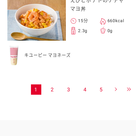
えびとポテトのケチャ
マヨ丼
15分
660kcal
2.3g
0g
キユーピー マヨネーズ
1
2
3
4
5