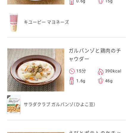
0.6g
15g
キユーピー マヨネーズ
ガルバンゾと鶏肉のチ
ャウダー
15分
390kcal
1.6g
46g
サラダクラブ ガルバンゾ（ひよこ豆）