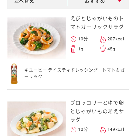
並べ替え
おすすめ
e
a
えびとじゃがいものト
r
マトガーリックサラダ
c
10分
207kcal
h
1g
45g
キユーピー テイスティドレッシング トマト＆ガ
ーリック
ブロッコリーとゆで卵
とじゃがいものあえサ
ラダ
10分
149kcal