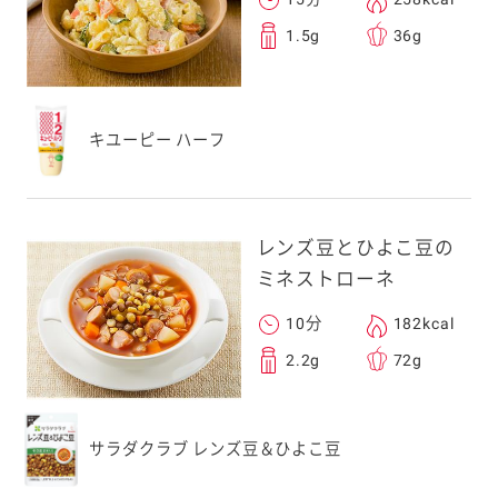
1.5g
36g
キユーピー ハーフ
レンズ豆とひよこ豆の
ミネストローネ
10分
182kcal
2.2g
72g
サラダクラブ レンズ豆＆ひよこ豆