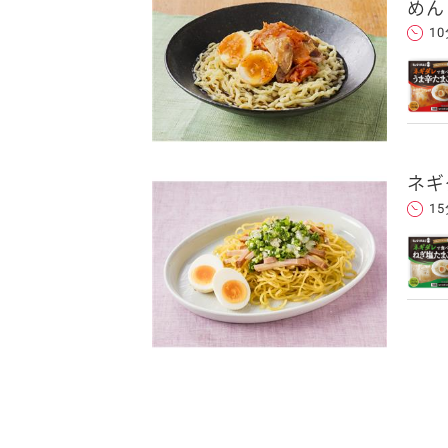
めん
1
ネギ
1