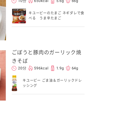
10分
650kcal
5.6g
66g
キユーピーのたまご ネギダレで食
べる うま辛たまご
ごぼうと豚肉のガーリック焼
きそば
20分
596kcal
1.9g
64g
キユーピー ごま油＆ガーリックドレ
ッシング