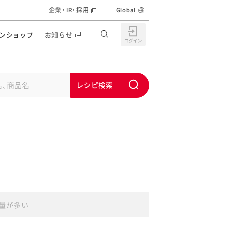
企業・IR・採用
Global
ンショップ
お知らせ
すすめの特設サイト
の他の商品サイト
キャンペーン・イベント
S
ユーピー マヨネーズキッチン
u
日もうれしい。サラダストック
b
食育活動
m
うちで作るポテトサラダ
i
ラコン サラダを楽しむレシピコンテスト
t
どもと野菜をたのしもう
キャンペーン・イベント
うちでミールストック
イベント協賛
量が多い
株主・投資家の皆様へ
んなの食と健康応援