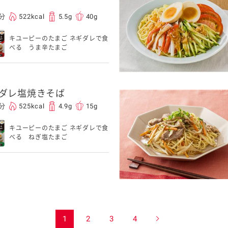
0分
522kcal
5.5g
40g
キユーピーのたまご ネギダレで食
べる うま辛たまご
ダレ塩焼きそば
5分
525kcal
4.9g
15g
キユーピーのたまご ネギダレで食
べる ねぎ塩たまご
1
2
3
4