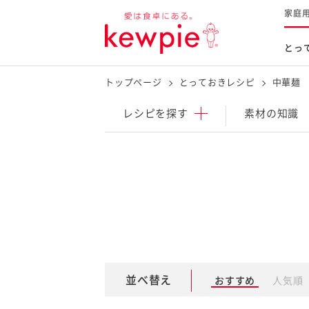
家庭
とっ
トップページ
とっておきレシピ
中華麺
レシピを探す
商品を探す
体験する
レシピ
を探す
素材の知識
とっておきレシピトップ
新商品・リニューアル品
料理の基本
マヨネーズなど
レシピランキング
Qummy
タルタルソース・マスタードな
今日のレシピギャラリー
マヨテラス
オープンキッチン
（見学施設）
（工場見学）
並べ替え
おすすめ
人気順
料理の素・調理ソース