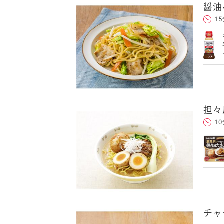
醤油
1
担々
1
チャ