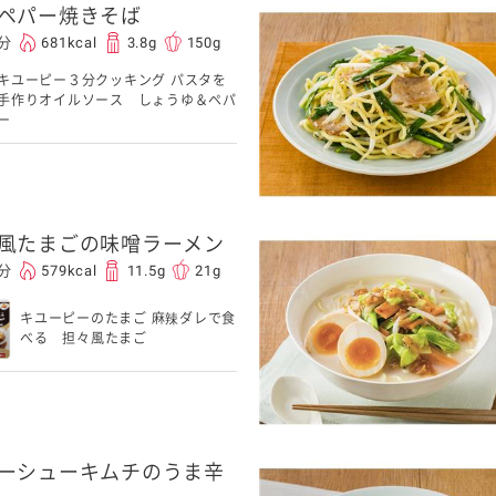
ペパー焼きそば
5分
681kcal
3.8g
150g
キユーピー３分クッキング パスタを
手作りオイルソース しょうゆ＆ペパ
ー
風たまごの味噌ラーメン
0分
579kcal
11.5g
21g
キユーピーのたまご 麻辣ダレで食
べる 担々風たまご
ーシューキムチのうま辛