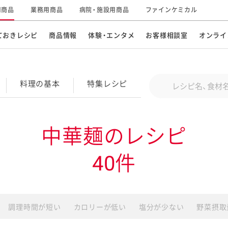
用商品
業務用商品
病院・施設用商品
ファインケミカル
ておきレシピ
商品情報
体験・エンタメ
お客様相談室
オンライ
CM・テレビ・エンタメ
オンラインショップ
お
そ
Conduct a search
料理の基本
特集
レシピ
キ
素材の知識
明
特集レシピ
企業情報
グループの事業
中華麺のレシピ
ドレッシングなど
お
レシピ動画
40件
キユーピーウエルネス
サ
ど
パスタソース
子
広告ギャラリー
キユーピーとヤサイな
仲間たち
お
調理時間が短い
カロリーが低い
塩分が少ない
野菜摂取
サステナビリティ
研究開発
素材
み