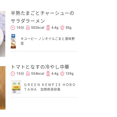
半熟たまごとチャーシューの
サラダラーメン
10分
502kcal
4.4g
55g
キユーピー ノンオイルごまと香味野
菜
イベント協賛
トマトとなすの冷やし中華
15分
554kcal
4.4g
139g
ＧＲＥＥＮ ＫＥＷＰＩＥ ＨＯＢＯ
ＴＡＭＡ 加熱用液卵風