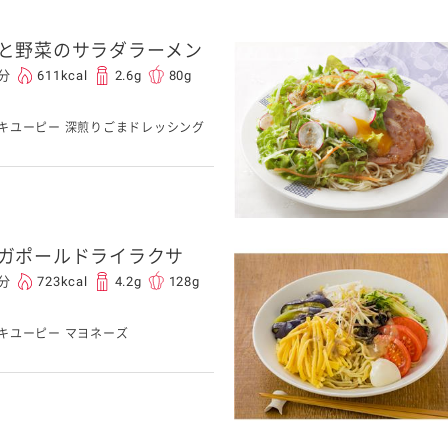
と野菜のサラダラーメン
介護食
0分
611kcal
2.6g
80g
キユーピー 深煎りごまドレッシング
栄養・健康ケア商品
採用情報
ンツ
キユーピー３分
テレビ・ラジオ
クッキング
スキンケア用品
ガポールドライラクサ
パッケージサラダ
0分
723kcal
4.2g
128g
キユーピー マヨネーズ