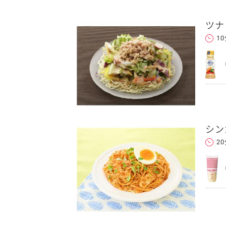
ツナ
卵関連品
1
ベビーフード・幼児食
深谷テラス ヤサイな
おたのしみコンテ
仲間たちファーム
サプリメントなど
シン
ジャム、スプレッドなど
2