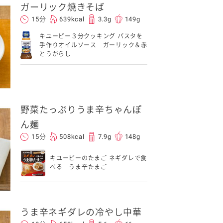
ガーリック焼きそば
15分
639kcal
3.3g
149g
キユーピー３分クッキング パスタを
手作りオイルソース ガーリック＆赤
とうがらし
野菜たっぷりうま辛ちゃんぽ
ん麺
15分
508kcal
7.9g
148g
キユーピーのたまご ネギダレで食
べる うま辛たまご
うま辛ネギダレの冷やし中華