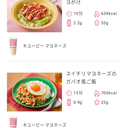
ヨがけ
10分
638kcal
2.2g
53g
キユーピー マヨネーズ
スイチリマヨネーズの
ガパオ風ご飯
15分
700kcal
0.9g
23g
キユーピー マヨネーズ