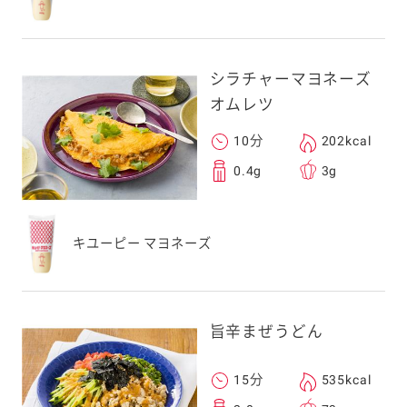
シラチャーマヨネーズ
オムレツ
10分
202kcal
0.4g
3g
キユーピー マヨネーズ
旨辛まぜうどん
15分
535kcal