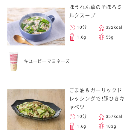
ほうれん草のそぼろミ
ルクスープ
10分
332kcal
1.6g
55g
キユーピー マヨネーズ
ごま油＆ガーリックド
レッシングで！豚ひきキ
ャベツ
10分
357kcal
1.6g
103g