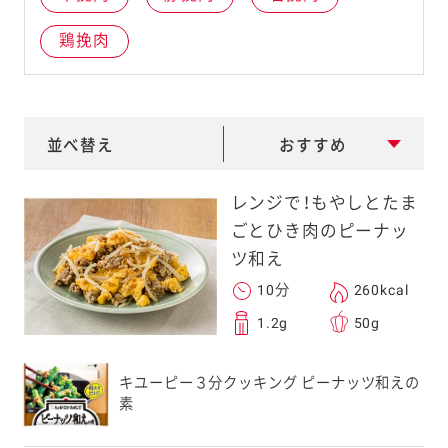
e
鶏挽肉
a
r
c
h
並べ替え
おすすめ
レンジで！もやしとたま
ごとひき肉のピーナッ
ツ和え
10分
260kcal
1.2g
50g
キユーピー３分クッキング ピーナッツ和えの
素