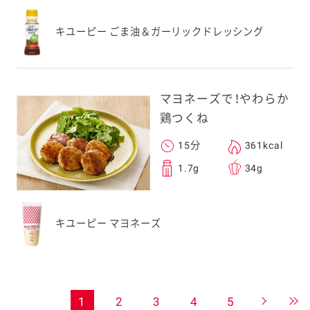
キユーピー ごま油＆ガーリックドレッシング
マヨネーズで！やわらか
鶏つくね
15分
361kcal
1.7g
34g
キユーピー マヨネーズ
1
2
3
4
5