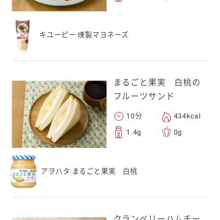
キユーピー 燻製マヨネーズ
まるごと果実 白桃の
フルーツサンド
10分
434kcal
1.4g
0g
アヲハタ まるごと果実 白桃
クランベリーハムチー