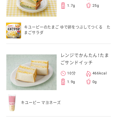
1.7g
25g
キユーピーのたまご ゆで卵をつぶしてつくる た
まごサラダ
レンジでかんたん！たま
ごサンドイッチ
10分
466kcal
1.9g
0g
キユーピー マヨネーズ