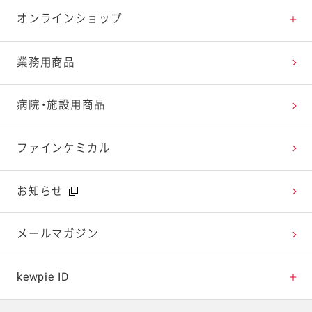
特集レシピ
販売終了商品一覧
マヨテラス（見学施設）
お客様相談室トップ
オンラインショップ
レシピランキング
オープンキッチン（工場見学）
よくお寄せいただくご質問
Qummy
業務用商品
レシピ動画
深谷テラス ヤサイな仲間たちファーム
お客様の声を活かしました
キユーピーウエルネス
病院・施設用商品
今日のレシピギャラリー
おたのしみコンテンツ
ファインケミカル
広告ギャラリー
お知らせ
テレビ・ラジオ
メールマガジン
キャンペーン・イベント
kewpie ID