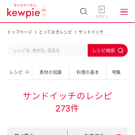
トップページ
とっておきレシピ
サンドイッチ
C
S
o
u
n
レシピ
素材の知識
料理の基本
特集
b
d
m
u
i
サンドイッチのレシピ
c
t
273件
t
a
s