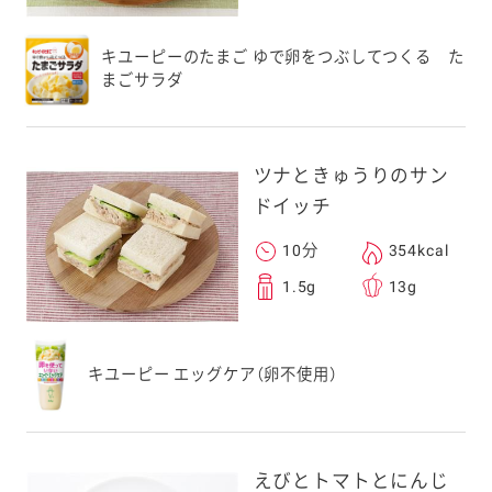
キユーピーのたまご ゆで卵をつぶしてつくる た
まごサラダ
ツナときゅうりのサン
ドイッチ
10分
354kcal
1.5g
13g
キユーピー エッグケア（卵不使用）
えびとトマトとにんじ