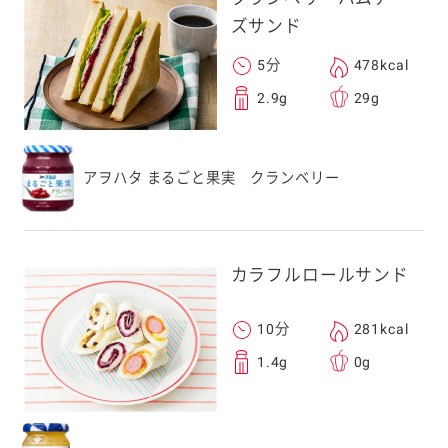
ズサンド
5分
478kcal
2.9g
29g
アヲハタ まるごと果実 クランベリー
カラフルロールサンド
10分
281kcal
1.4g
0g