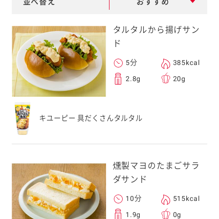
並べ替え
おすすめ
e
a
タルタルから揚げサン
r
ド
c
5分
385kcal
h
2.8g
20g
キユーピー 具だくさんタルタル
燻製マヨのたまごサラ
ダサンド
10分
515kcal
1.9g
0g