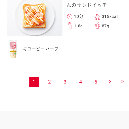
んのサンドイッチ
10分
315kcal
1.8g
87g
キユーピー ハーフ
1
2
3
4
5