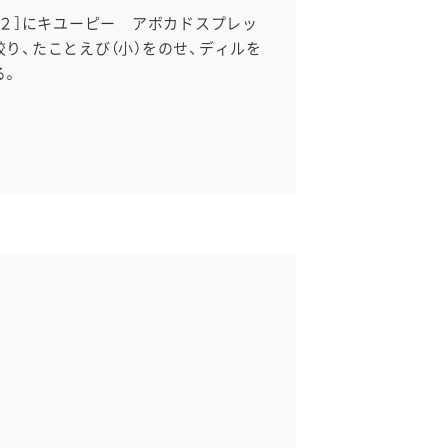
］［２］にキユーピー アボカドスプレッ
絞り、たことえび（小）をのせ、ディルを
る。