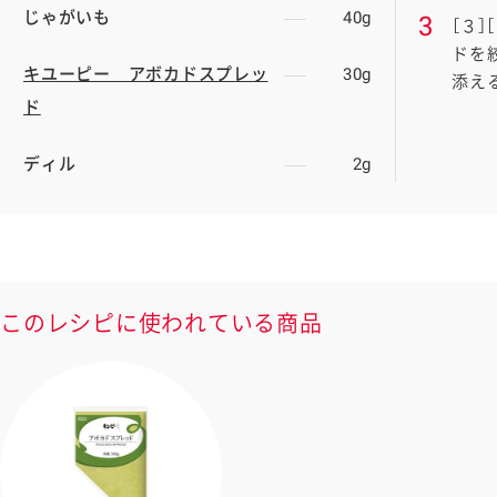
じゃがいも
40g
［３
ドを
送信する
キユーピー アボカドスプレッ
30g
添え
ド
ディル
2g
ます
、ご面倒ですが、一旦ご自身で受け取られた後、そのメールを転送し
このレシピに使われている商品
ートフォンのカメラで読み取るとアクセスできます。
応のスマートフォンに限ります。
スにメールをお送りいたします。スマートフォンのメールアドレ
wpie.co.jp」を受信を許可するドメインに追加した上でご利用くだ
策としてドメイン指定受信をご利用されることをお勧めします。
アドレスは、本サービスの提供にのみ利用します。当社はこの情報