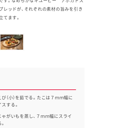
です。なめらかなキユーピー アボカドス
プレッドが、それぞれの素材の旨みを引き
立てます。
］えび（小）を茹でる。たこは７ｍｍ幅に
イスする。
］じゃがいもを蒸し、７ｍｍ幅にスライ
る。