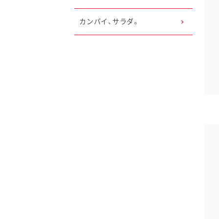
カンパイ、サラダ。
メールアドレス
閉じる
レシピ情報をメールで送信する事ができ
送信元はkewpieです。ご自身以外の方に送る場合は
ていただけますようお願いいたします。
左の二次元コードをスマ
※バーコードリーダー対
当社からご指定のアドレ
ス に送信する場合は「ke
さい。また、迷惑メール対
ご入力いただいたメール