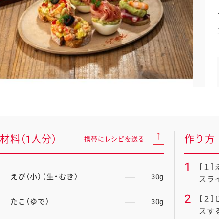
採用情報
材料（1人分）
作り方
携帯にレシピを送る
［１
えび（小）（生・むき）
30g
スラ
［２
たこ（ゆで）
30g
スす
い。