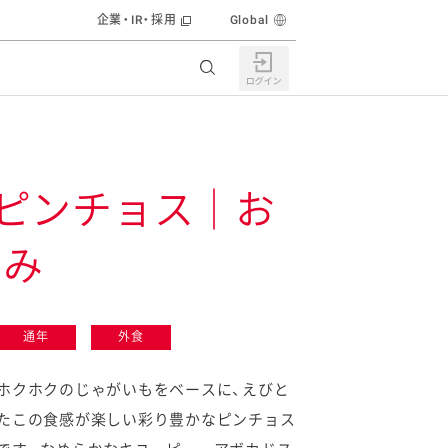
企業・IR・採用
Global
ピンチョス｜お
まみ
食育活動
通年
外食
ホクホクのじゃがいもをベースに、えびと
株主・投資家の皆様へ
たこの食感が楽しい彩り豊かなピンチョス