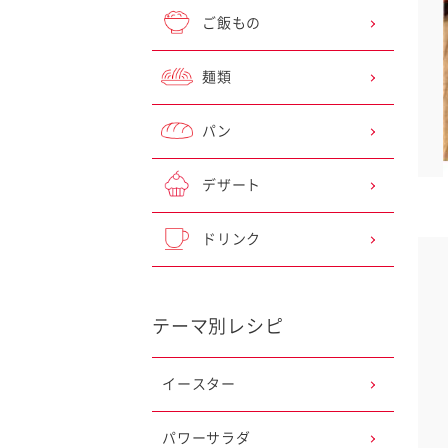
ご飯もの
麺類
パン
デザート
ドリンク
テーマ別レシピ
レシピ情報をメールで送る
イースター
キユーピーからレシピ情報が届きます
アドレスを入力の上、[送信する]ボタンを押してくださ
パワーサラダ