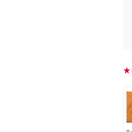
を上記以外の目的で利用
閉じる
★
サ