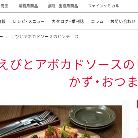
用商品
業務用商品
病院・施設用商品
ファインケミカル
情報
レシピ・メニュー
カタログ・季刊誌
コラム
お問い合わせ
ー
えびとアボカドソースのピンチョス
えびとアボカドソースの
おすすめ特集
商品紹介動画一覧
スープ・鍋物
パン
かず・おつ
企業情報
グループの事業
ご飯もの
デザート
麺類
ドリンク
サステナビリティ
研究開発