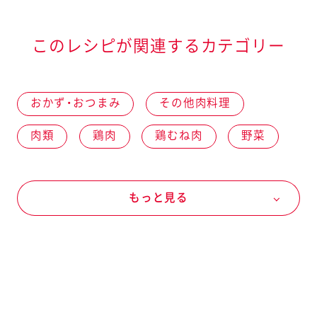
このレシピが関連するカテゴリー
おかず・おつまみ
その他肉料理
肉類
鶏肉
鶏むね肉
野菜
冬の野菜
ブロッコリー
夏の野菜
もっと見る
パプリカ
マヨネーズなど
マヨネーズ
マヨネーズ