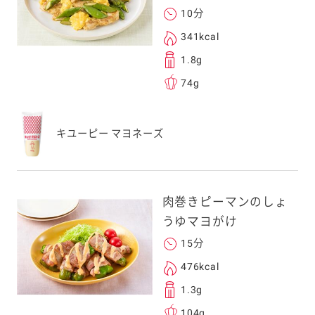
10分
341kcal
1.8g
74g
キユーピー マヨネーズ
肉巻きピーマンのしょ
うゆマヨがけ
15分
476kcal
1.3g
104g