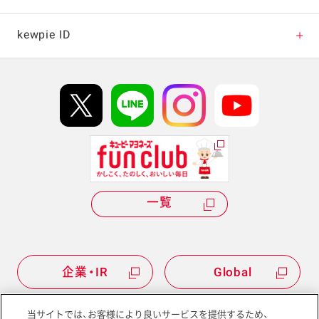
キャンペーン・イベント
kewpie ID
イベント協賛
kewpie IDについて
Hi! kewpieについて
Qummyについて
一覧
企業・IR
Global
当サイトでは、お客様により良いサービスを提供するため、