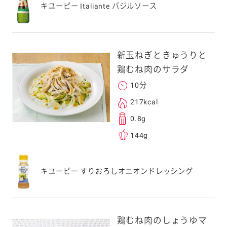
キユーピー Italiante バジルソース
。ご自身以外の方に送
、一旦ご自身で受け
を転送していただけ
新玉ねぎときゅうりと
す。
鶏むね肉のサラダ
10分
次元コードをス
217kcal
フォンのカメラ
0.8g
取るとアクセス
144g
す。
応のスマートフォン
キユーピー すりおろしオニオンドレッシング
スにメールをお送りい
ンのメールアドレス
.co.jp」を受信を許可
上でご利用ください。
鶏むね肉のしょうゆマ
してドメイン指定受信