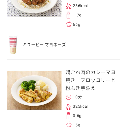
286kcal
1.7g
66g
キユーピー マヨネーズ
鶏むね肉のカレーマヨ
焼き ブロッコリーと
粉ふき芋添え
10分
325kcal
0.6g
15g