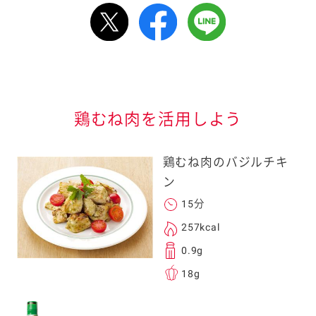
ルで送る
情報が届きます
信する]ボタンを押
鶏むね肉を活用しよう
鶏むね肉のバジルチキ
ン
15分
る
257kcal
0.9g
18g
送信する事ができ