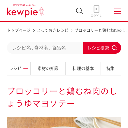
トップページ
とっておきレシピ
ブロッコリーと鶏むね肉のし
C
S
o
u
n
レシピ
素材の知識
料理の基本
特集
b
d
m
u
i
ブロッコリーと鶏むね肉のし
c
t
ょうゆマヨソテー
t
a
s