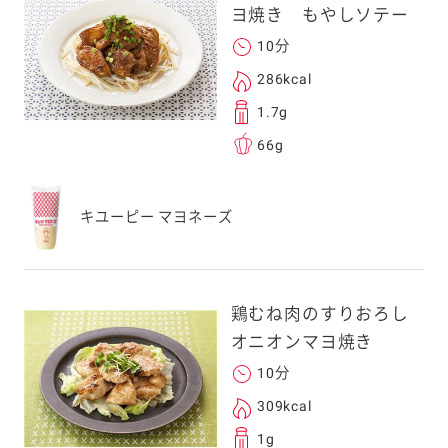
ヨ焼き もやしソテー
勧めします。
10分
アドレスは、本サービ
す。当社はこの情報
286kcal
することはございませ
1.7g
66g
キユーピー マヨネーズ
鶏むね肉のすりおろし
オニオンマヨ焼き
10分
309kcal
1g