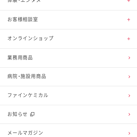
体験・エンタメ
料理の基本
新商品・リニューアル品一覧
体験・エンタメトップ
お客様相談室
特集レシピ
販売終了商品一覧
マヨテラス（見学施設）
お客様相談室トップ
オンラインショップ
レシピランキング
オープンキッチン（工場見学）
よくお寄せいただくご質問
Qummy
業務用商品
レシピ動画
深谷テラス ヤサイな仲間たちファーム
お客様の声を活かしました
キユーピーウエルネス
病院・施設用商品
今日のレシピギャラリー
おたのしみコンテンツ
ファインケミカル
広告ギャラリー
お知らせ
テレビ・ラジオ
メールマガジン