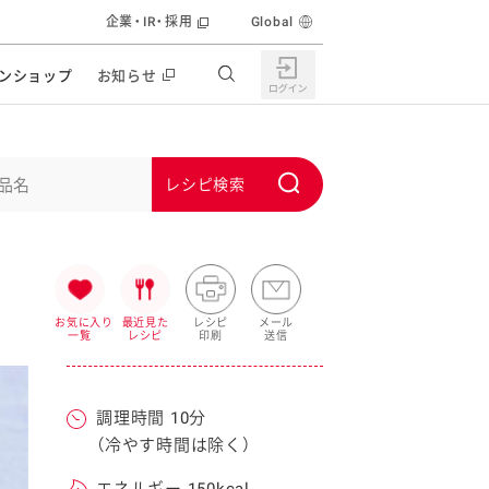
企業・IR・採用
Global
ンショップ
お知らせ
すすめの特設サイト
の他の商品サイト
キャンペーン・イベント
S
ユーピー マヨネーズキッチン
u
日もうれしい。サラダストック
b
食育活動
m
うちで作るポテトサラダ
i
お気に入り
最近見た
レシピ
メール
一覧
レシピ
印刷
送信
ラコン サラダを楽しむレシピコンテスト
t
どもと野菜をたのしもう
キャンペーン・イベント
調理時間 10分
うちでミールストック
イベント協賛
（冷やす時間は除く）
株主・投資家の皆様へ
んなの食と健康応援
エネルギー 150kcal