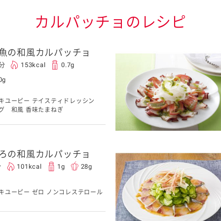
カルパッチョのレシピ
魚の和風カルパッチョ
0分
153kcal
0.7g
0g
キユーピー テイスティドレッシン
グ 和風 香味たまねぎ
ろの和風カルパッチョ
分
101kcal
1g
28g
キユーピー ゼロ ノンコレステロール