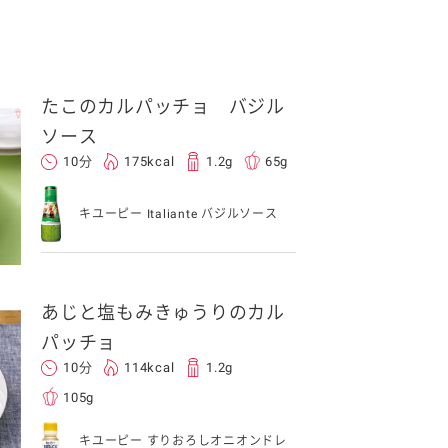
たこのカルパッチョ バジル
ソース
10分
175kcal
1.2g
65g
キユーピー Italiante バジルソース
あじと塩もみきゅうりのカル
パッチョ
10分
114kcal
1.2g
105g
キユーピー すりおろしオニオンドレ