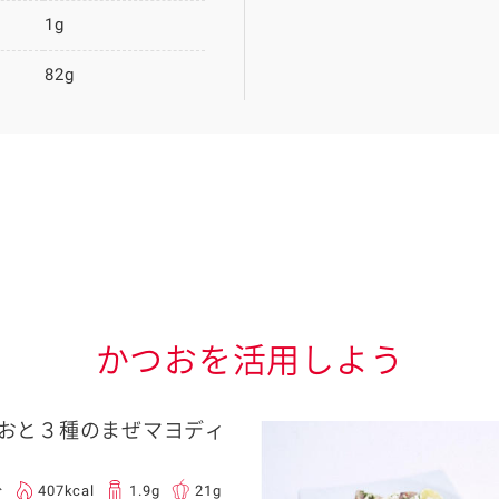
1g
82g
かつおを活用しよう
おと３種のまぜマヨディ
分
407kcal
1.9g
21g