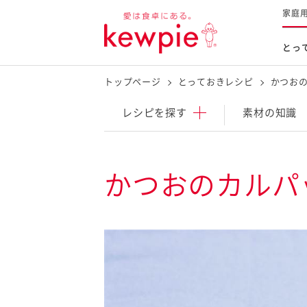
家庭
とっ
トップページ
とっておきレシピ
かつお
レシピを探す
商品を探す
体験する
レシピ
を探す
素材の知識
とっておきレシピトップ
新商品・リニューアル品
料理の基本
かつおのカルパ
マヨネーズなど
レシピランキング
Qummy
タルタルソース・マスタードな
今日のレシピギャラリー
マヨテラス
オープンキッチン
（見学施設）
（工場見学）
料理の素・調理ソース