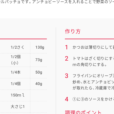
ルパッチョです。アンチョビーソースを入れることで野菜のソ
作り方
1
1/2さく
130g
かつおは薄切りにして
1/2個
2
トマトはざく切りにす
73g
（小）
ｍの角切りにする。
1/4本
50g
3
フライパンにオリーブ
炒め、水とアンチョビ
1/4個
40g
が取れたら、冷蔵庫で
150ｍｌ
4
①に③のソースをかけ
大さじ1
調理のポイント