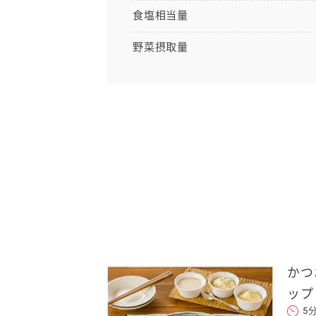
食塩相当量
野菜摂取量
かつ
送信する
ップ
5