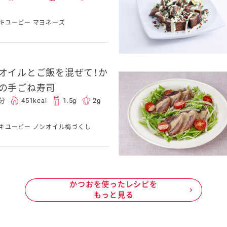
キユーピー マヨネーズ
オイルとご飯を混ぜて！か
の手ごね寿司
5分
451kcal
1.5g
2g
キユーピー ノンオイル梅づくし
かつおを使ったレシピを
もっと見る