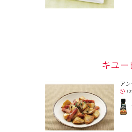
キユー
アン
1