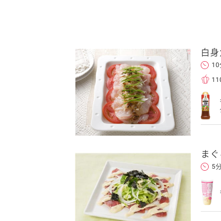
白身
1
11
まぐ
5