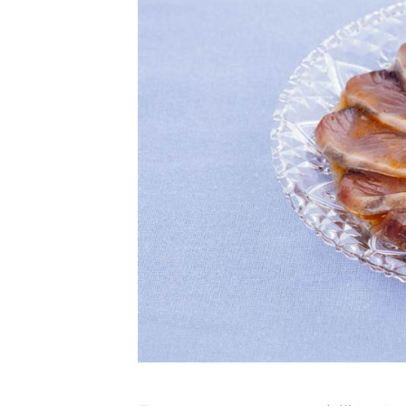
卵関連品
ベビーフード・幼児食
深谷テラス ヤサイな
おたのしみコンテ
仲間たちファーム
サプリメントなど
ジャム、スプレッドなど