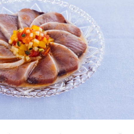
介護食
栄養・健康ケア商品
採用情報
ンツ
キユーピー３分
テレビ・ラジオ
クッキング
スキンケア用品
パッケージサラダ