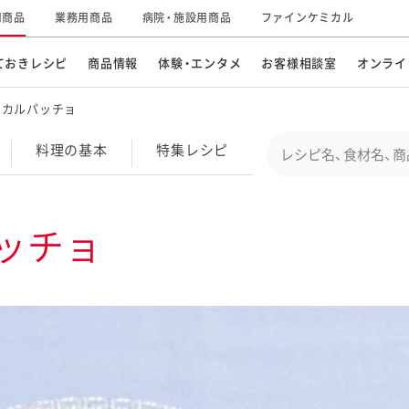
用商品
業務用商品
病院・施設用商品
ファインケミカル
ておきレシピ
商品情報
体験・エンタメ
お客様相談室
オンライ
のカルパッチョ
CM・テレビ・エンタメ
オンラインショップ
お
そ
Conduct a search
料理の基本
特集
レシピ
キ
素材の知識
明
特集レシピ
企業情報
グループの事業
ッチョ
ドレッシングなど
お
レシピ動画
キユーピーウエルネス
サ
ど
パスタソース
子
広告ギャラリー
キユーピーとヤサイな
仲間たち
お
サステナビリティ
研究開発
素材
み