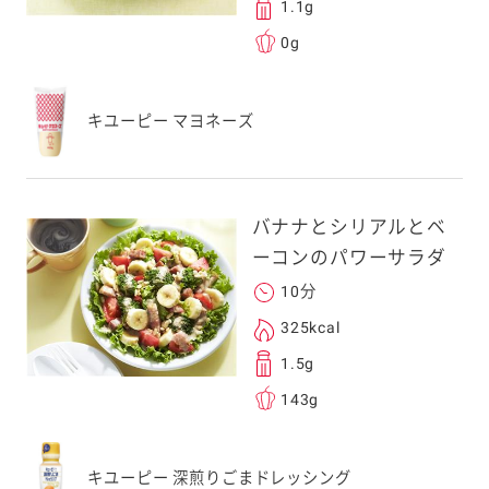
1.1g
0g
キユーピー マヨネーズ
バナナとシリアルとベ
ーコンのパワーサラダ
10分
325kcal
1.5g
143g
キユーピー 深煎りごまドレッシング