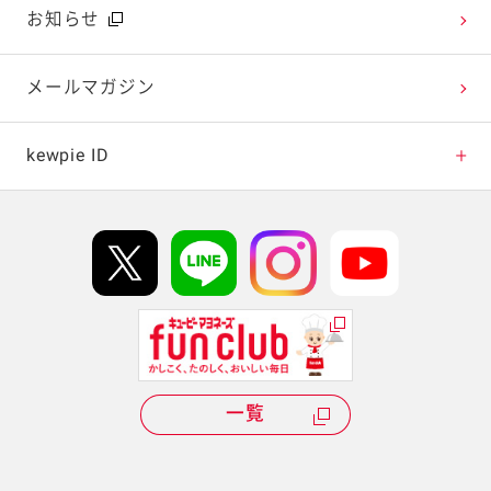
広告ギャラリー
お知らせ
テレビ・ラジオ
メールマガジン
キャンペーン・イベント
kewpie ID
イベント協賛
kewpie IDについて
Hi! kewpieについて
Qummyについて
一覧