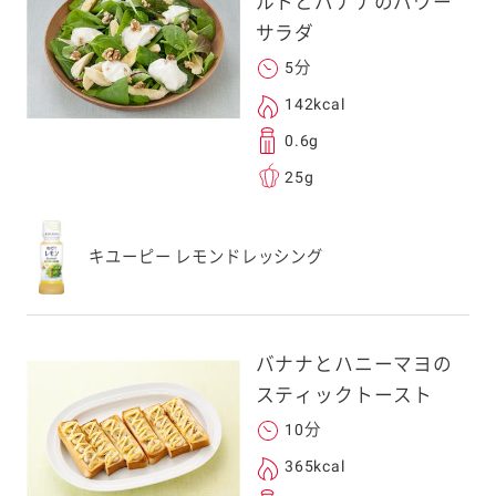
ルトとバナナのパワー
サラダ
次元コードをス
5分
フォンのカメラ
142kcal
取るとアクセス
0.6g
す。
25g
応のスマートフォン
スにメールをお送りい
キユーピー レモンドレッシング
ンのメールアドレス
.co.jp」を受信を許可
上でご利用ください。
してドメイン指定受信
バナナとハニーマヨの
勧めします。
スティックトースト
アドレスは、本サービ
す。当社はこの情報
10分
することはございませ
365kcal