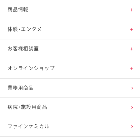
とっておきレシピトップ
商品情報
素材の知識
商品情報トップ
体験・エンタメ
料理の基本
新商品・リニューアル品一覧
体験・エンタメトップ
お客様相談室
特集レシピ
販売終了商品一覧
マヨテラス（見学施設）
お客様相談室トップ
オンラインショップ
レシピランキング
オープンキッチン（工場見学）
よくお寄せいただくご質問
Qummy
業務用商品
レシピ動画
深谷テラス ヤサイな仲間たちファーム
お客様の声を活かしました
キユーピーウエルネス
病院・施設用商品
今日のレシピギャラリー
おたのしみコンテンツ
ファインケミカル