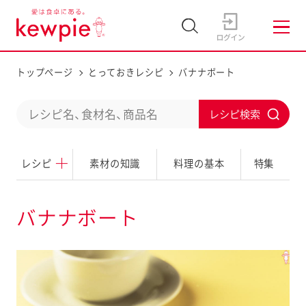
トップページ
とっておきレシピ
バナナボート
C
S
o
u
n
レシピ
素材の知識
料理の基本
特集
b
d
m
u
i
バナナボート
c
t
t
a
s