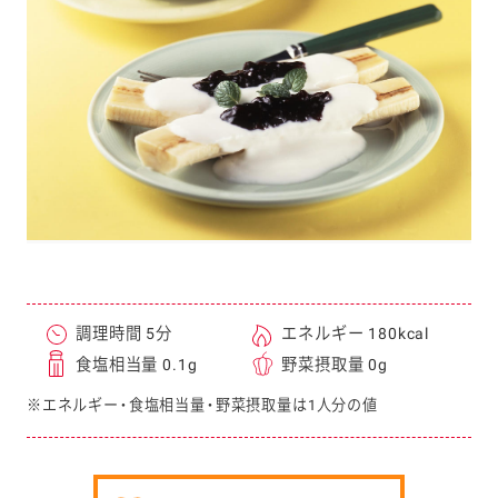
e
a
r
c
h
調理時間 5分
エネルギー 180kcal
食塩相当量 0.1g
野菜摂取量 0g
※エネルギー・食塩相当量・野菜摂取量は1人分の値