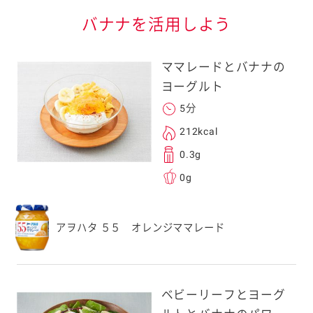
バナナを活用しよう
ママレードとバナナの
ヨーグルト
5分
る
212kcal
0.3g
0g
送信する事ができ
アヲハタ ５５ オレンジママレード
。ご自身以外の方に送
、一旦ご自身で受け
を転送していただけ
ベビーリーフとヨーグ
す。