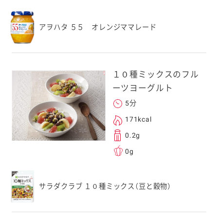
アヲハタ ５５ オレンジママレード
１０種ミックスのフル
ーツヨーグルト
5分
171kcal
0.2g
0g
サラダクラブ １０種ミックス（豆と穀物）