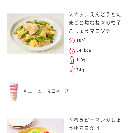
スナップえんどうとた
まごと鶏むね肉の柚子
こしょうマヨソテー
10分
341kcal
1.8g
74g
キユーピー マヨネーズ
肉巻きピーマンのしょ
うゆマヨがけ