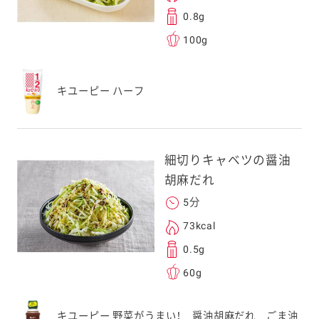
0.8g
100g
送信する事ができ
キユーピー ハーフ
。ご自身以外の方に送
、一旦ご自身で受け
を転送していただけ
細切りキャベツの醤油
す。
胡麻だれ
5分
次元コードをス
73kcal
フォンのカメラ
0.5g
取るとアクセス
60g
す。
応のスマートフォン
キユーピー 野菜がうまい！ 醤油胡麻だれ ごま油