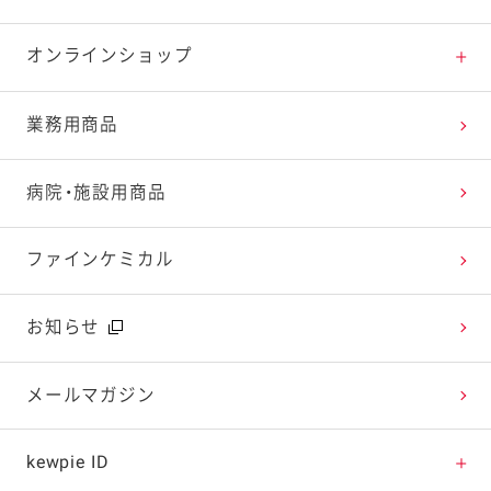
特集レシピ
販売終了商品一覧
マヨテラス（見学施設）
お客様相談室トップ
オンラインショップ
レシピランキング
オープンキッチン（工場見学）
よくお寄せいただくご質問
Qummy
業務用商品
レシピ動画
深谷テラス ヤサイな仲間たちファーム
お客様の声を活かしました
キユーピーウエルネス
病院・施設用商品
今日のレシピギャラリー
おたのしみコンテンツ
ファインケミカル
広告ギャラリー
お知らせ
テレビ・ラジオ
メールマガジン
キャンペーン・イベント
kewpie ID