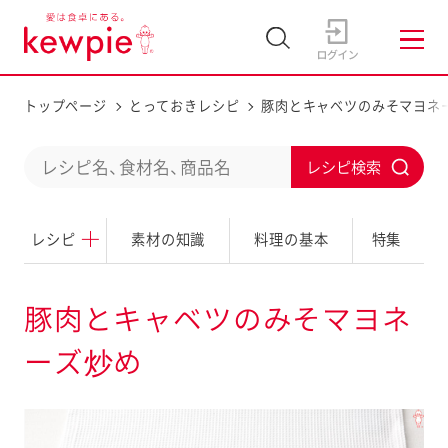
トップページ
とっておきレシピ
豚肉とキャベツのみそマヨネ
C
S
o
u
n
レシピ
素材の知識
料理の基本
特集
b
d
m
u
i
豚肉とキャベツのみそマヨネ
c
t
ーズ炒め
t
a
s