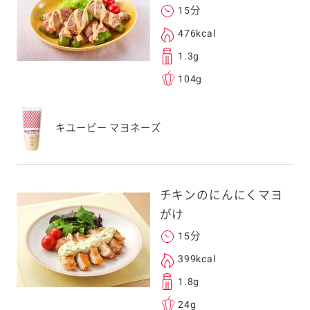
15分
476kcal
1.3g
104g
キユーピー マヨネーズ
チキンのにんにくマヨ
がけ
15分
399kcal
1.8g
24g