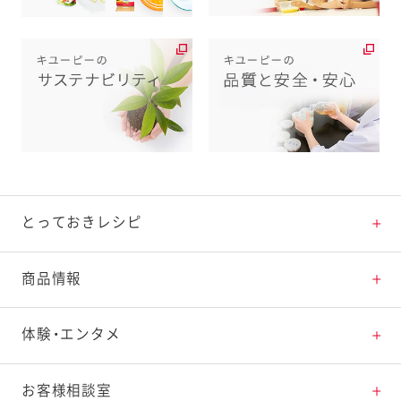
とっておきレシピ
とっておきレシピトップ
商品情報
素材の知識
商品情報トップ
体験・エンタメ
料理の基本
新商品・リニューアル品一覧
体験・エンタメトップ
お客様相談室