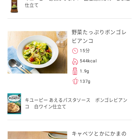
仕立て
スにメールをお送りい
ンのメールアドレス
.co.jp」を受信を許可
上でご利用ください。
野菜たっぷりボンゴレ
してドメイン指定受信
ビアンコ
勧めします。
15分
アドレスは、本サービ
す。当社はこの情報
544kcal
することはございませ
1.9g
137g
キユーピー あえるパスタソース ボンゴレビアン
コ 白ワイン仕立て
キャベツとかにかまの