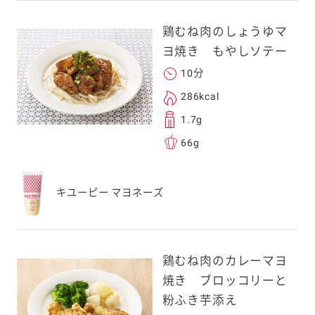
鶏むね肉のしょうゆマ
ヨ焼き もやしソテー
10分
286kcal
1.7g
66g
キユーピー マヨネーズ
鶏むね肉のカレーマヨ
焼き ブロッコリーと
粉ふき芋添え