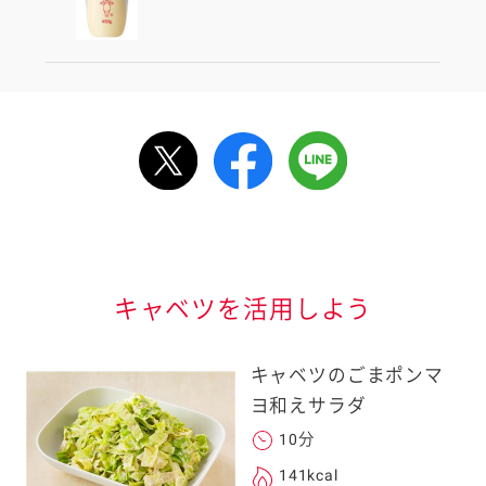
ルで送る
情報が届きます
信する]ボタンを押
キャベツを活用しよう
キャベツのごまポンマ
ヨ和えサラダ
10分
る
141kcal