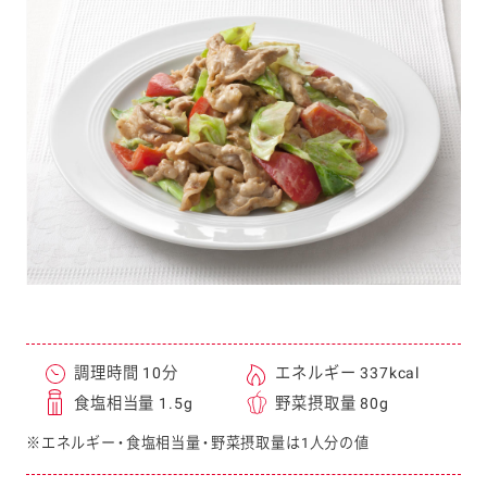
e
a
r
c
h
調理時間 10分
エネルギー 337kcal
食塩相当量 1.5g
野菜摂取量 80g
※エネルギー・食塩相当量・野菜摂取量は1人分の値