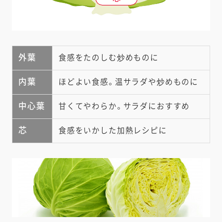
外葉
食感をたのしむ炒めものに
内葉
ほどよい食感。温サラダや炒めものに
中心葉
甘くてやわらか。サラダにおすすめ
芯
食感をいかした加熱レシピに