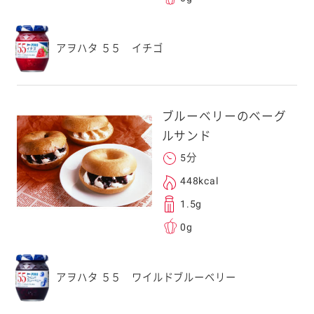
送信する事ができ
アヲハタ ５５ イチゴ
。ご自身以外の方に送
、一旦ご自身で受け
を転送していただけ
ブルーベリーのベーグ
す。
ルサンド
5分
次元コードをス
448kcal
フォンのカメラ
1.5g
取るとアクセス
0g
す。
応のスマートフォン
アヲハタ ５５ ワイルドブルーベリー
スにメールをお送りい
ンのメールアドレス