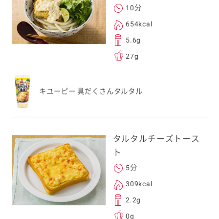
10分
654kcal
5.6g
27g
キユーピー 具だくさんタルタル
タルタルチーズトース
ト
5分
309kcal
2.2g
0g