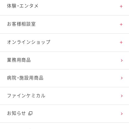
素材の知識
商品情報トップ
体験・エンタメ
料理の基本
新商品・リニューアル品一覧
体験・エンタメトップ
お客様相談室
特集レシピ
販売終了商品一覧
マヨテラス（見学施設）
お客様相談室トップ
オンラインショップ
レシピランキング
オープンキッチン（工場見学）
よくお寄せいただくご質問
Qummy
業務用商品
レシピ動画
深谷テラス ヤサイな仲間たちファーム
お客様の声を活かしました
キユーピーウエルネス
病院・施設用商品
今日のレシピギャラリー
おたのしみコンテンツ
ファインケミカル
広告ギャラリー
お知らせ