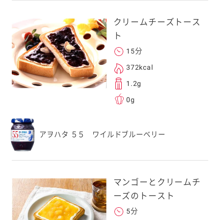
.co.jp」を受信を許可
上でご利用ください。
クリームチーズトース
してドメイン指定受信
ト
勧めします。
15分
アドレスは、本サービ
す。当社はこの情報
372kcal
することはございませ
1.2g
0g
アヲハタ ５５ ワイルドブルーベリー
マンゴーとクリームチ
ーズのトースト
5分