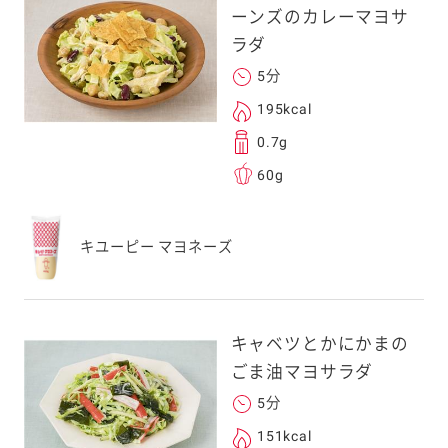
ーンズのカレーマヨサ
ラダ
5分
195kcal
0.7g
60g
キユーピー マヨネーズ
キャベツとかにかまの
ごま油マヨサラダ
5分
151kcal