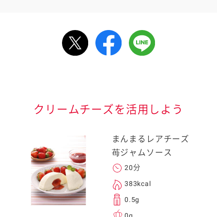
ルで送る
情報が届きます
信する]ボタンを押
クリームチーズを活用しよう
まんまるレアチーズ
苺ジャムソース
20分
る
383kcal
0.5g
0g