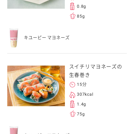
0.8g
85g
キユーピー マヨネーズ
スイチリマヨネーズの
生春巻き
15分
307kcal
1.4g
75g