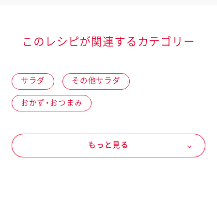
このレシピが関連するカテゴリー
サラダ
その他サラダ
おかず・おつまみ
お通し・おつまみ・オードブル
卵・乳製品
もっと見る
乳製品
クリームチーズ
野菜
夏の野菜
トマト
魚介
水産加工品
ツナ（缶詰）
タルタルソース・マスタードなど