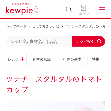
トップページ
とっておきレシピ
ツナチーズタルタルのトマト
C
S
o
u
n
レシピ
素材の知識
料理の基本
特集
b
d
m
u
i
ツナチーズタルタルのトマト
c
t
カップ
t
a
s