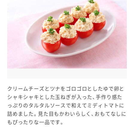
e
a
r
c
h
クリームチーズとツナをゴロゴロとしたゆで卵と
シャキシャキとした玉ねぎが入った、手作り感た
っぷりのタルタルソースで和えてミディトマトに
詰めました。見た目もかわいらしく、おもてなしに
もぴったりな一品です。