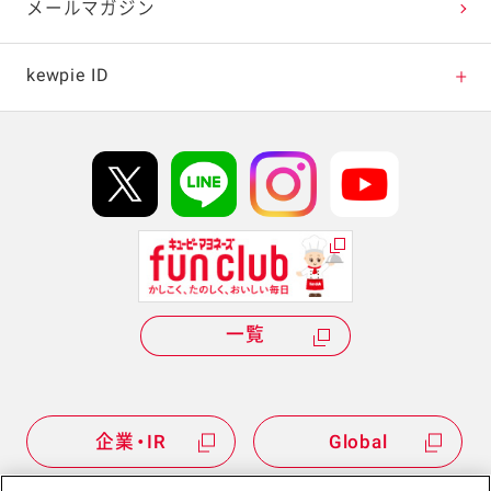
テレビ・ラジオ
メールマガジン
キャンペーン・イベント
kewpie ID
イベント協賛
kewpie IDについて
Hi! kewpieについて
Qummyについて
一覧
企業・IR
Global