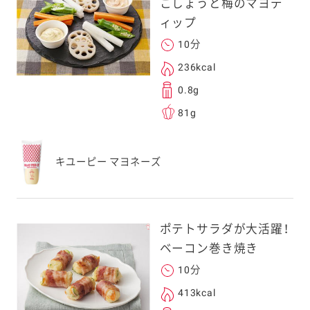
こしょうと梅のマヨデ
ィップ
10分
236kcal
0.8g
81g
キユーピー マヨネーズ
ポテトサラダが大活躍！
ベーコン巻き焼き
10分
413kcal