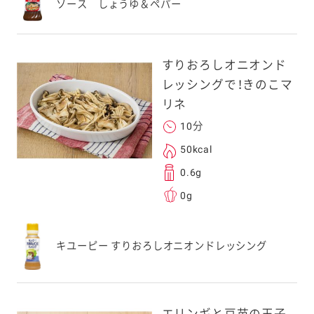
ソース しょうゆ＆ペパー
スにメールをお送りい
ンのメールアドレス
.co.jp」を受信を許可
すりおろしオニオンド
上でご利用ください。
レッシングで！きのこマ
してドメイン指定受信
リネ
勧めします。
10分
アドレスは、本サービ
す。当社はこの情報
50kcal
することはございませ
0.6g
0g
キユーピー すりおろしオニオンドレッシング
エリンギと豆苗の玉子