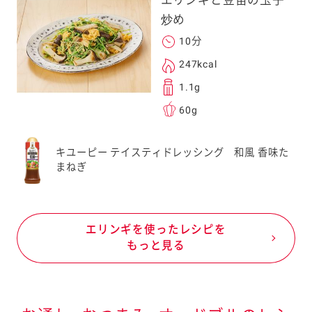
炒め
10分
247kcal
1.1g
60g
キユーピー テイスティドレッシング 和風 香味た
まねぎ
エリンギを使ったレシピを
もっと見る