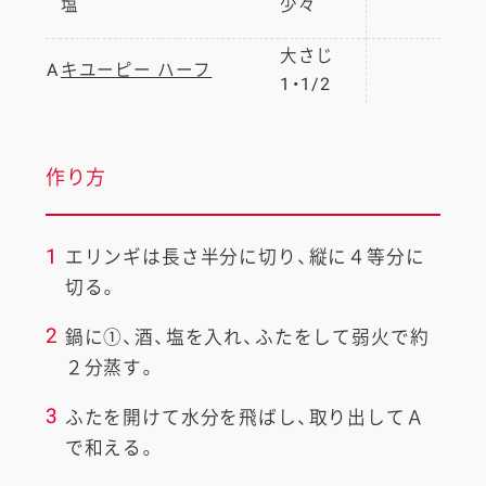
塩
少々
大さじ
A
キユーピー ハーフ
1・1/2
作り方
1
エリンギは長さ半分に切り、縦に４等分に
切る。
2
鍋に①、酒、塩を入れ、ふたをして弱火で約
２分蒸す。
3
ふたを開けて水分を飛ばし、取り出してＡ
で和える。