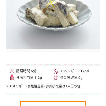
e
a
r
c
h
調理時間 5分
エネルギー 51kcal
食塩相当量 1.2g
野菜摂取量 0g
※エネルギー・食塩相当量・野菜摂取量は1人分の値