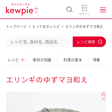
トップページ
とっておきレシピ
エリンギのゆずマヨ和え
C
S
o
u
n
レシピ
素材の知識
料理の基本
特集
b
d
m
u
i
エリンギのゆずマヨ和え
c
t
t
a
s