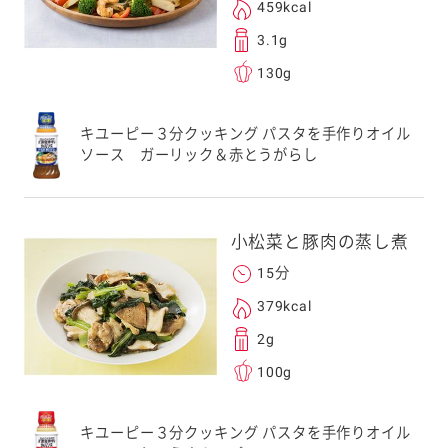
る
459kcal
3.1g
130g
送信する事ができ
キユーピー３分クッキング パスタを手作りオイル
ソース ガーリック＆赤とうがらし
。ご自身以外の方に送
、一旦ご自身で受け
を転送していただけ
小松菜と豚肉の蒸し煮
す。
15分
379kcal
次元コードをス
2g
フォンのカメラ
100g
取るとアクセス
す。
キユーピー３分クッキング パスタを手作りオイル
応のスマートフォン