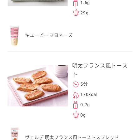
1.6g
29g
キユーピー マヨネーズ
明太フランス風トース
ト
5分
170kcal
0.7g
0g
ヴェルデ 明太フランス風トーストスプレッド