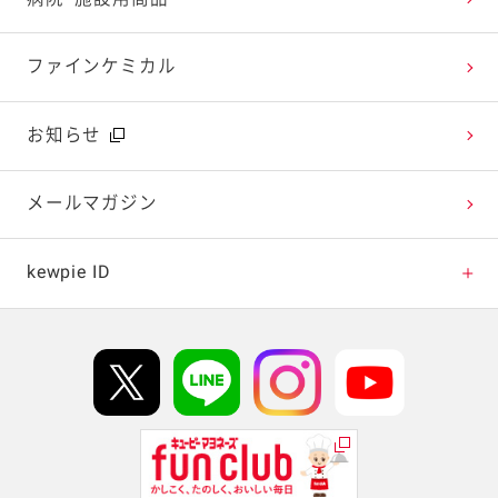
今日のレシピギャラリー
おたのしみコンテンツ
ファインケミカル
広告ギャラリー
お知らせ
テレビ・ラジオ
メールマガジン
キャンペーン・イベント
kewpie ID
イベント協賛
kewpie IDについて
Hi! kewpieについて
Qummyについて