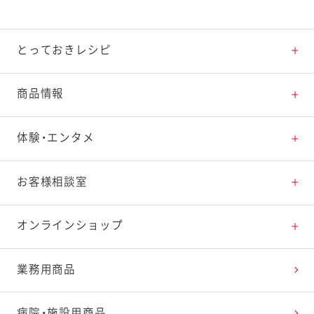
とっておきレシピ
とっておきレシピトップ
商品情報
素材の知識
商品情報トップ
体験・エンタメ
料理の基本
新商品・リニューアル品一覧
体験・エンタメトップ
お客様相談室
特集レシピ
販売終了商品一覧
マヨテラス（見学施設）
お客様相談室トップ
オンラインショップ
レシピランキング
オープンキッチン（工場見学）
よくお寄せいただくご質問
Qummy
業務用商品
レシピ動画
深谷テラス ヤサイな仲間たちファーム
お客様の声を活かしました
キユーピーウエルネス
病院・施設用商品