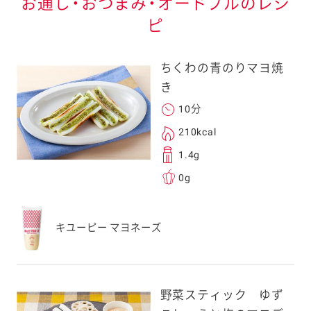
お通し・おつまみ・オードブルのレシ
ピ
ちくわの青のりマヨ焼
き
10分
210kcal
1.4g
0g
キユーピー マヨネーズ
野菜スティック ゆず