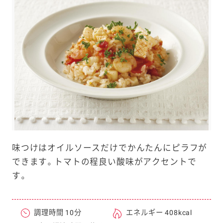
e
a
r
c
h
味つけはオイルソースだけでかんたんにピラフが
できます。トマトの程良い酸味がアクセントで
す。
調理時間 10分
エネルギー 408kcal