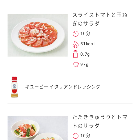
。ご自身以外の方に送
、一旦ご自身で受け
スライストマトと玉ね
を転送していただけ
ぎのサラダ
す。
10分
51kcal
次元コードをス
0.7g
フォンのカメラ
97g
取るとアクセス
す。
応のスマートフォン
キユーピー イタリアンドレッシング
スにメールをお送りい
ンのメールアドレス
.co.jp」を受信を許可
たたききゅうりとトマ
上でご利用ください。
トのサラダ
してドメイン指定受信
勧めします。
10分