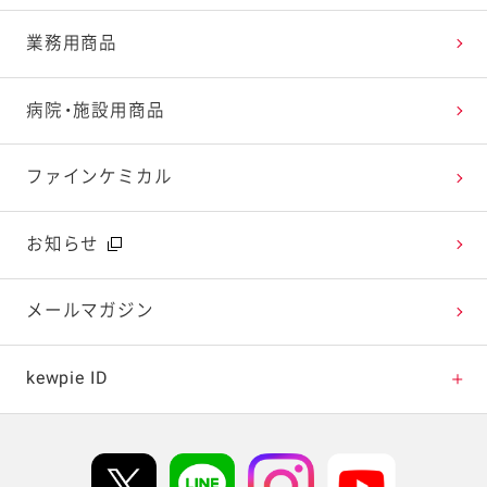
レシピランキング
オープンキッチン（工場見学）
よくお寄せいただくご質問
Qummy
業務用商品
レシピ動画
深谷テラス ヤサイな仲間たちファーム
お客様の声を活かしました
キユーピーウエルネス
病院・施設用商品
今日のレシピギャラリー
おたのしみコンテンツ
ファインケミカル
広告ギャラリー
お知らせ
テレビ・ラジオ
メールマガジン
キャンペーン・イベント
kewpie ID
イベント協賛
kewpie IDについて