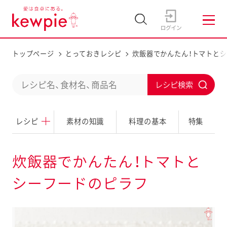
トップページ
とっておきレシピ
炊飯器でかんたん！トマトと
C
S
o
u
n
レシピ
素材の知識
料理の基本
特集
b
d
m
u
i
炊飯器でかんたん！トマトと
c
t
シーフードのピラフ
t
a
s