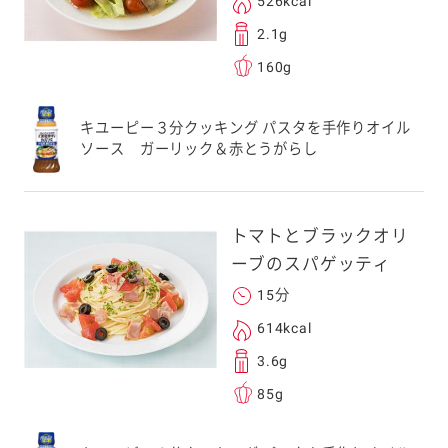
526kcal
2.1g
160g
キユーピー３分クッキング パスタを手作りオイル
ソース ガーリック＆赤とうがらし
トマトとブラックオリ
ーブのスパゲッティ
15分
614kcal
3.6g
85g