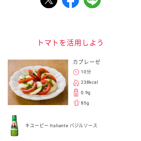
情報が届きます
信する]ボタンを押
トマトを活用しよう
カプレーゼ
10分
238kcal
る
0.9g
85g
送信する事ができ
キユーピー Italiante バジルソース