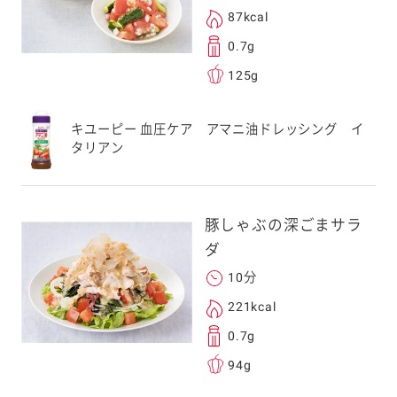
アドレスは、本サービ
87kcal
す。当社はこの情報
0.7g
することはございませ
125g
キユーピー 血圧ケア アマニ油ドレッシング イ
タリアン
豚しゃぶの深ごまサラ
ダ
10分
221kcal
0.7g
94g