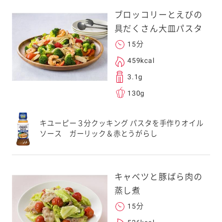
ブロッコリーとえびの
具だくさん大皿パスタ
15分
459kcal
3.1g
130g
キユーピー３分クッキング パスタを手作りオイル
ソース ガーリック＆赤とうがらし
キャベツと豚ばら肉の
蒸し煮
15分