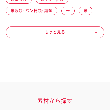
米穀類・パン粉類・麺類
米
米
野菜
夏の野菜
トマト
魚介
もっと見る
水産加工品
シーフードミックス
パスタソース
キユーピー３分クッキング パスタを手作りオイ
ルソース
パスタを手作りオイルソース ガーリック＆赤
とうがらし
素材から探す