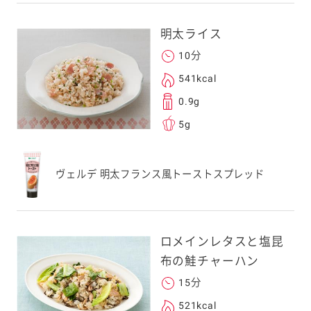
明太ライス
10分
541kcal
0.9g
5g
ヴェルデ 明太フランス風トーストスプレッド
ロメインレタスと塩昆
布の鮭チャーハン
15分
521kcal