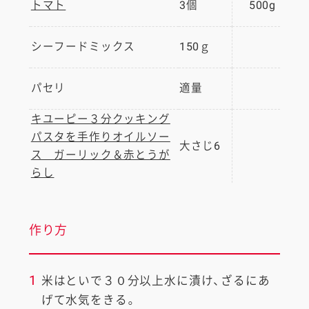
トマト
3個
500g
シーフードミックス
150ｇ
パセリ
適量
キユーピー３分クッキング
パスタを手作りオイルソー
大さじ6
ス ガーリック＆赤とうが
らし
作り方
1
米はといで３０分以上水に漬け、ざるにあ
げて水気をきる。