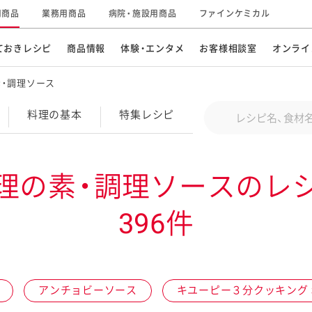
用商品
業務用商品
病院・施設用商品
ファインケミカル
ておきレシピ
商品情報
体験・エンタメ
お客様相談室
オンライ
・調理ソース
CM・テレビ・エンタメ
オンラインショップ
お
そ
Conduct a search
料理の基本
特集
レシピ
キ
素材の知識
明
特集レシピ
企業情報
グループの事業
理の素・調理ソースのレ
ドレッシングなど
お
レシピ動画
396件
キユーピーウエルネス
サ
ど
パスタソース
子
広告ギャラリー
キユーピーとヤサイな
仲間たち
お
サステナビリティ
研究開発
アンチョビーソース
キユーピー３分クッキング
素材
み