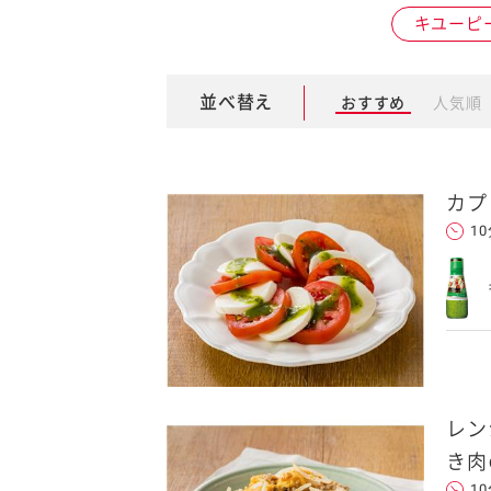
キユーピ
卵関連品
並べ替え
おすすめ
人気順
ベビーフード・幼児食
深谷テラス ヤサイな
おたのしみコンテ
仲間たちファーム
カプ
サプリメントなど
1
ジャム、スプレッドなど
レン
き肉
1