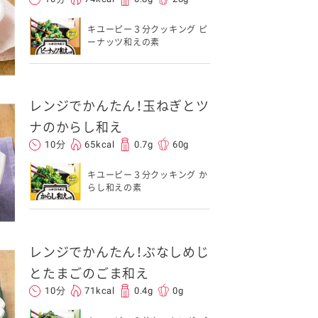
キユーピー３分クッキング ピ
ーナッツ和えの素
レンジでかんたん！玉ねぎとツ
ナのからし和え
10分
65kcal
0.7g
60g
キユーピー３分クッキング か
らし和えの素
レンジでかんたん！ぶなしめじ
とたまごのごま和え
10分
71kcal
0.4g
0g