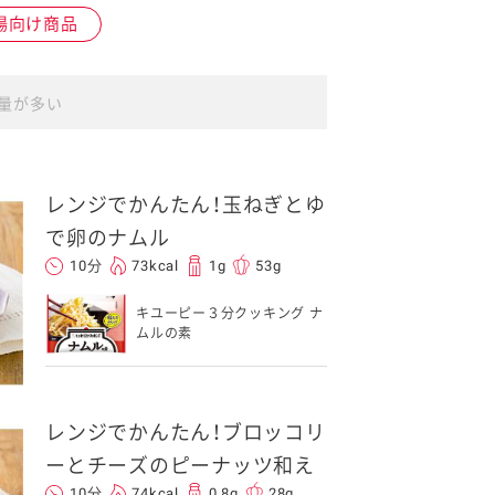
場向け商品
量が多い
イベント協賛
レンジでかんたん！玉ねぎとゆ
で卵のナムル
10分
73kcal
1g
53g
キユーピー３分クッキング ナ
ムルの素
レンジでかんたん！ブロッコリ
ーとチーズのピーナッツ和え
10分
74kcal
0.8g
28g