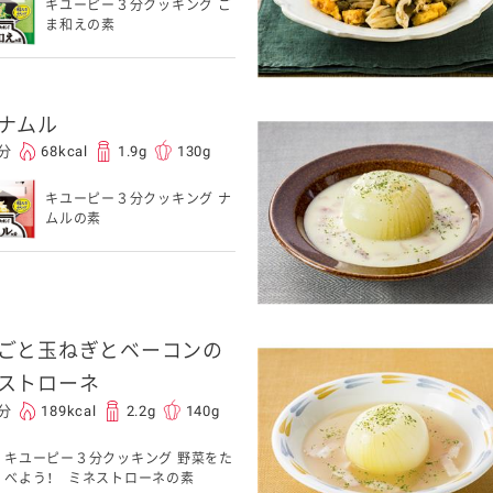
キユーピー３分クッキング ご
ま和えの素
ナムル
0分
68kcal
1.9g
130g
キユーピー３分クッキング ナ
ムルの素
ごと玉ねぎとベーコンの
ストローネ
5分
189kcal
2.2g
140g
キユーピー３分クッキング 野菜をた
べよう！ ミネストローネの素