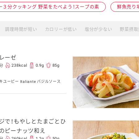
ー３分クッキング 野菜をたべよう！スープの素
鮮魚売り
介護食
調理時間が短い
カロリーが低い
塩分が少ない
野菜摂取
栄養・健康ケア商品
採用情報
ンツ
キユーピー３分
テレビ・ラジオ
クッキング
レーゼ
スキンケア用品
0分
238kcal
0.9g
85g
キユーピー Italiante バジルソース
パッケージサラダ
ジで！もやしとたまごとひ
のピーナッツ和え
0分
260kcal
1.2g
50g