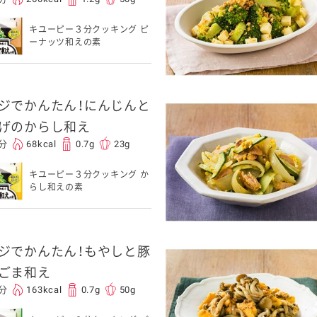
キユーピー３分クッキング ピ
ーナッツ和えの素
ジでかんたん！にんじんと
げのからし和え
0分
68kcal
0.7g
23g
キユーピー３分クッキング か
らし和えの素
ジでかんたん！もやしと豚
ごま和え
0分
163kcal
0.7g
50g