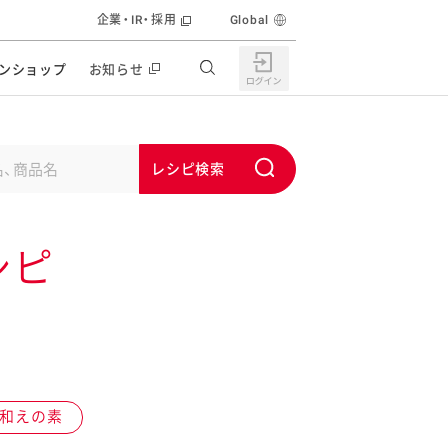
企業・IR・採用
Global
ンショップ
お知らせ
すすめの特設サイト
の他の商品サイト
キャンペーン・イベント
S
ユーピー マヨネーズキッチン
u
日もうれしい。サラダストック
b
食育活動
シピ
m
うちで作るポテトサラダ
i
ラコン サラダを楽しむレシピコンテスト
t
どもと野菜をたのしもう
キャンペーン・イベント
うちでミールストック
イベント協賛
株主・投資家の皆様へ
 和えの素
んなの食と健康応援