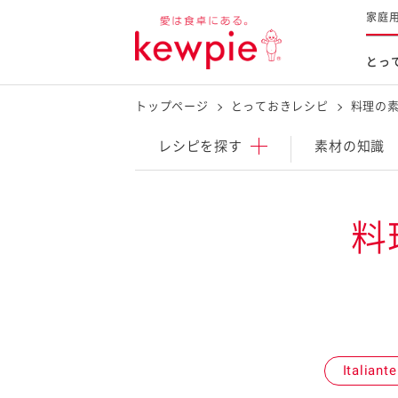
家庭
とっ
トップページ
とっておきレシピ
料理の素
レシピを探す
商品を探す
体験する
レシピ
を探す
素材の知識
とっておきレシピトップ
新商品・リニューアル品
料理の基本
料
マヨネーズなど
レシピランキング
Qummy
タルタルソース・マスタードな
今日のレシピギャラリー
マヨテラス
オープンキッチン
（見学施設）
（工場見学）
Italiante
料理の素・調理ソース