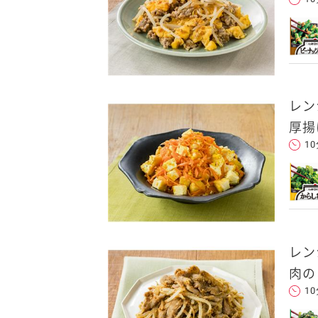
レン
厚揚
1
レン
肉の
1