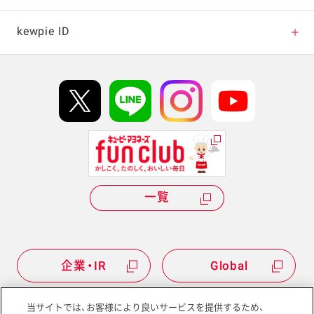
キャンペーン・イベント
kewpie ID
イベント協賛
kewpie IDについて
Hi! kewpieについて
Qummyについて
一覧
企業・IR
Global
当サイトでは、お客様により良いサービスを提供するため、