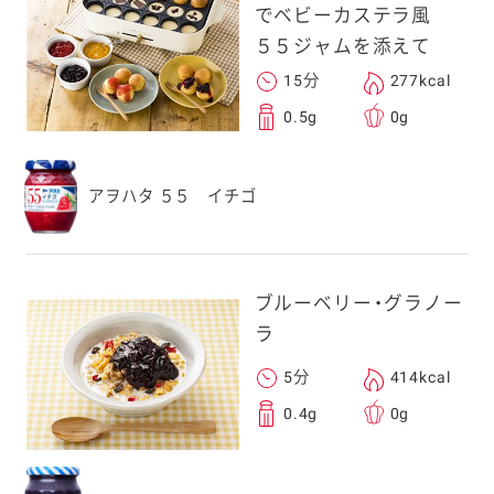
でベビーカステラ風
５５ジャムを添えて
15分
277kcal
0.5g
0g
アヲハタ ５５ イチゴ
ブルーベリー・グラノー
ラ
5分
414kcal
0.4g
0g