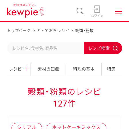
トップページ
とっておきレシピ
穀類・粉類
C
S
o
u
n
レシピ
素材の知識
料理の基本
特集
b
d
m
u
i
穀類・粉類のレシピ
c
t
127件
t
a
s
シリアル
ホットケーキミックス