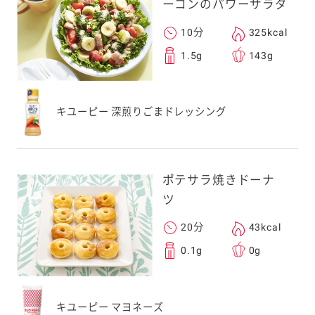
ーコンのパワーサラダ
10分
325kcal
1.5g
143g
キユーピー 深煎りごまドレッシング
ポテサラ焼きドーナ
ツ
20分
43kcal
0.1g
0g
キユーピー マヨネーズ