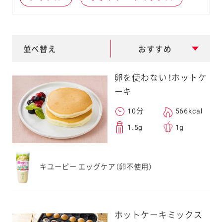
e
a
r
並べ替え
おすすめ
c
h
卵を使わない！ホットケ
ーキ
10分
566kcal
1.5g
1g
キユーピー エッグケア（卵不使用）
ホットケーキミックス