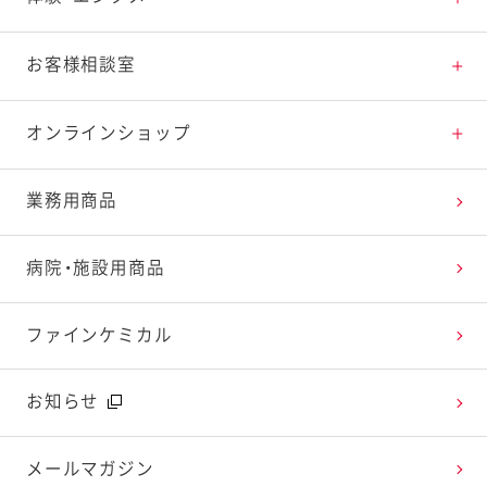
料理の基本
新商品・リニューアル品一覧
体験・エンタメトップ
お客様相談室
特集レシピ
販売終了商品一覧
マヨテラス（見学施設）
お客様相談室トップ
オンラインショップ
レシピランキング
オープンキッチン（工場見学）
よくお寄せいただくご質問
Qummy
業務用商品
レシピ動画
深谷テラス ヤサイな仲間たちファーム
お客様の声を活かしました
キユーピーウエルネス
病院・施設用商品
今日のレシピギャラリー
おたのしみコンテンツ
ファインケミカル
広告ギャラリー
お知らせ
テレビ・ラジオ
メールマガジン