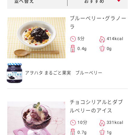
並べ替え
おすすめ
e
a
ブルーベリー・グラノー
r
ラ
c
5分
414kcal
h
0.4g
0g
アヲハタ まるごと果実 ブルーベリー
チョコシリアルとダブ
ルベリーのアイス
10分
331kcal
0.7g
1g