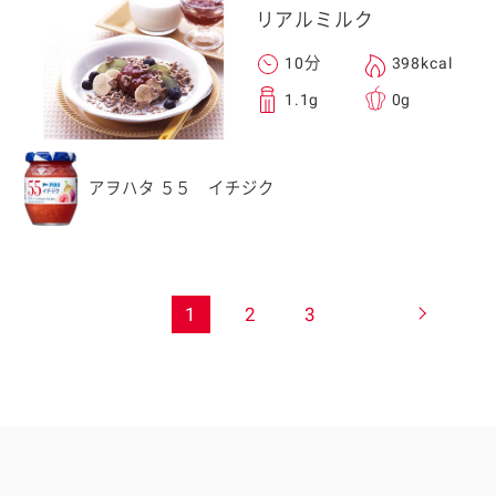
リアルミルク
10分
398kcal
1.1g
0g
アヲハタ ５５ イチジク
1
2
3