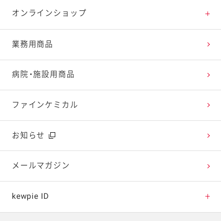
特集レシピ
販売終了商品一覧
マヨテラス（見学施設）
お客様相談室トップ
オンラインショップ
レシピランキング
オープンキッチン（工場見学）
よくお寄せいただくご質問
Qummy
業務用商品
レシピ動画
深谷テラス ヤサイな仲間たちファーム
お客様の声を活かしました
キユーピーウエルネス
病院・施設用商品
今日のレシピギャラリー
おたのしみコンテンツ
ファインケミカル
広告ギャラリー
お知らせ
テレビ・ラジオ
メールマガジン
キャンペーン・イベント
kewpie ID