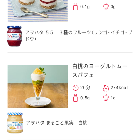
0.1g
0g
アヲハタ ５５ ３種のフルーツ（リンゴ・イチゴ・ブ
ドウ）
白桃のヨーグルトムー
スパフェ
20分
274kcal
0.5g
1g
アヲハタ まるごと果実 白桃