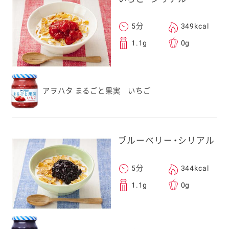
5分
349kcal
1.1g
0g
アヲハタ まるごと果実 いちご
ブルーベリー・シリアル
5分
344kcal
1.1g
0g