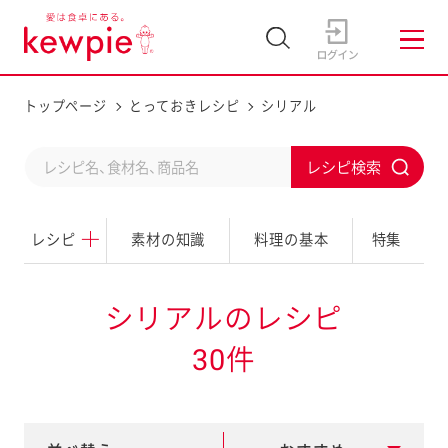
トップページ
とっておきレシピ
シリアル
C
S
o
u
n
レシピ
素材の知識
料理の基本
特集
b
d
m
u
i
シリアルのレシピ
c
t
30件
t
a
s