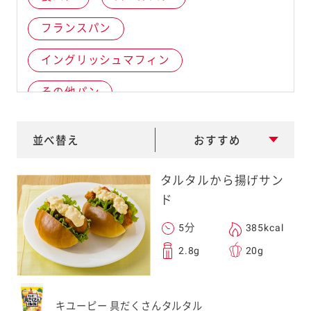
e
フランスパン
a
r
イングリッシュマフィン
c
その他パン
h
並べ替え
おすすめ
タルタルから揚げサン
ド
5分
385kcal
2.8g
20g
キユーピー 具だくさんタルタル