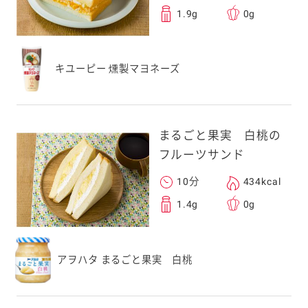
1.9g
0g
キユーピー 燻製マヨネーズ
まるごと果実 白桃の
フルーツサンド
10分
434kcal
1.4g
0g
アヲハタ まるごと果実 白桃