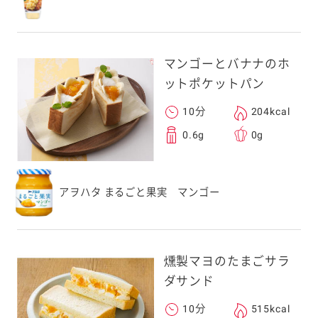
マンゴーとバナナのホ
ットポケットパン
10分
204kcal
0.6g
0g
アヲハタ まるごと果実 マンゴー
燻製マヨのたまごサラ
ダサンド
10分
515kcal