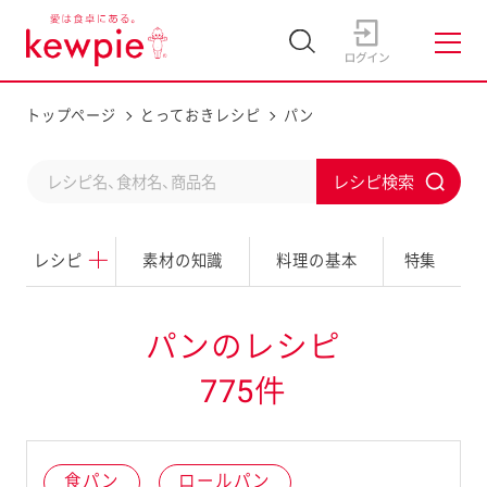
トップページ
とっておきレシピ
パン
C
S
o
u
n
レシピ
素材の知識
料理の基本
特集
b
d
m
u
i
パンのレシピ
c
t
775件
t
a
s
食パン
ロールパン