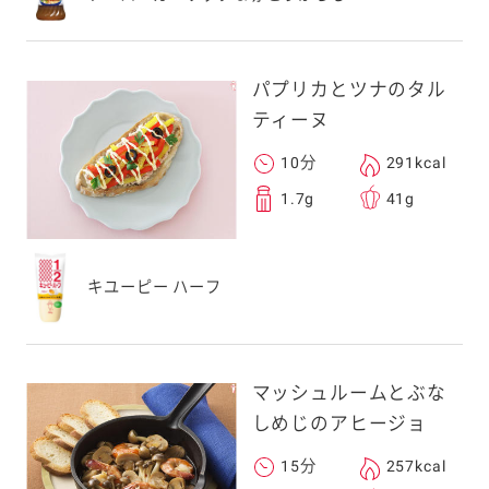
パプリカとツナのタル
ティーヌ
10分
291kcal
1.7g
41g
キユーピー ハーフ
マッシュルームとぶな
しめじのアヒージョ
15分
257kcal