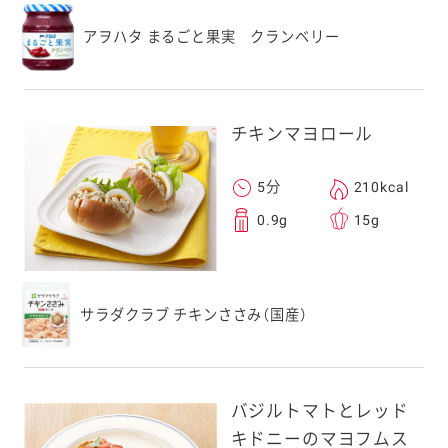
アヲハタ まるごと果実 クランベリー
チキンマヨロール
5分
210kcal
0.9g
15g
サラダクラブ チキンささみ（国産）
バジルトマトとレッド
キドニーのマヨフムス