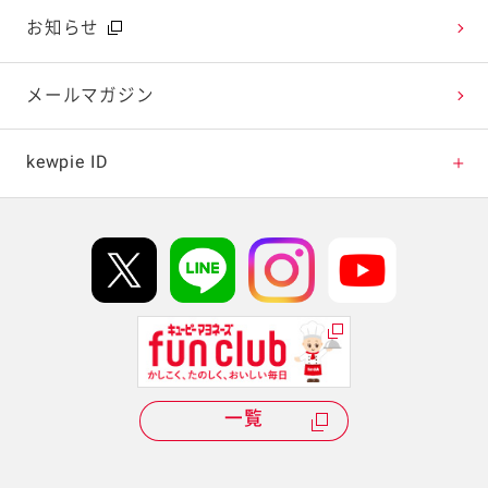
広告ギャラリー
お知らせ
テレビ・ラジオ
メールマガジン
キャンペーン・イベント
kewpie ID
イベント協賛
kewpie IDについて
Hi! kewpieについて
Qummyについて
一覧