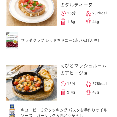
のタルティーヌ
15分
282kcal
1.8g
44g
サラダクラブ レッドキドニー（赤いんげん豆）
えびとマッシュルーム
のアヒージョ
15分
578kcal
2.4g
43g
キユーピー３分クッキング パスタを手作りオイル
ソース ガーリック＆赤とうがらし