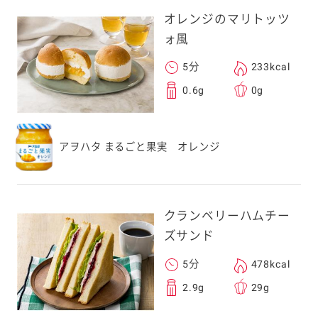
オレンジのマリトッツ
ォ風
5分
233kcal
0.6g
0g
アヲハタ まるごと果実 オレンジ
クランベリーハムチー
ズサンド
5分
478kcal
2.9g
29g