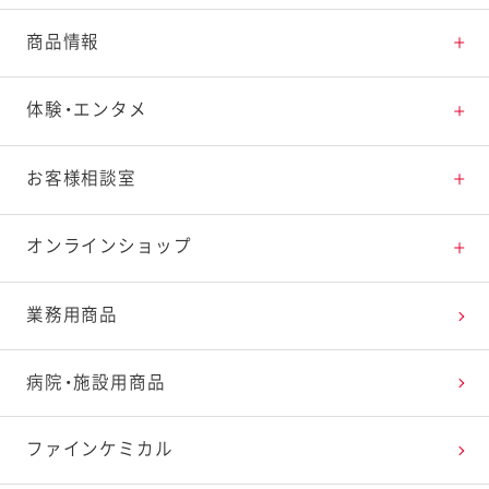
とっておきレシピトップ
商品情報
素材の知識
商品情報トップ
体験・エンタメ
料理の基本
新商品・リニューアル品一覧
体験・エンタメトップ
お客様相談室
特集レシピ
販売終了商品一覧
マヨテラス（見学施設）
お客様相談室トップ
オンラインショップ
レシピランキング
オープンキッチン（工場見学）
よくお寄せいただくご質問
Qummy
業務用商品
レシピ動画
深谷テラス ヤサイな仲間たちファーム
お客様の声を活かしました
キユーピーウエルネス
病院・施設用商品
今日のレシピギャラリー
おたのしみコンテンツ
ファインケミカル