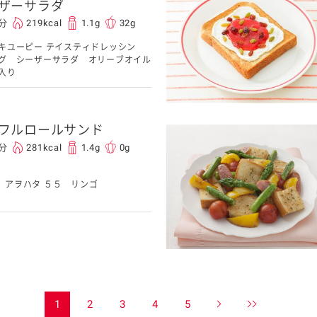
ザーサラダ
0分
219kcal
1.1g
32g
キユーピー テイスティドレッシン
グ シーザーサラダ オリーブオイル
入り
フルロールサンド
0分
281kcal
1.4g
0g
アヲハタ ５５ リンゴ
1
2
3
4
5