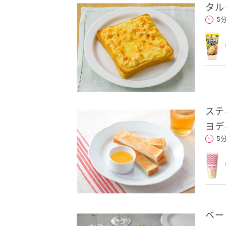
タル
5
ステ
ヨデ
5
ベー