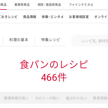
用商品
業務用商品
病院・施設用商品
ファインケミカル
ておきレシピ
商品情報
体験・エンタメ
お客様相談室
オンライ
CM・テレビ・エンタメ
オンラインショップ
お
そ
Conduct a search
料理の基本
特集
レシピ
キ
素材の知識
明
特集レシピ
企業情報
グループの事業
食パンのレシピ
ドレッシングなど
お
レシピ動画
466件
キユーピーウエルネス
サ
ど
パスタソース
子
広告ギャラリー
キユーピーとヤサイな
仲間たち
お
調理時間が短い
カロリーが低い
塩分が少ない
野菜摂取
サステナビリティ
研究開発
素材
み