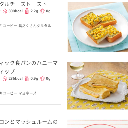
タルチーズトースト
分
309kcal
2.2g
0g
キユーピー 具だくさんタルタル
ィック食パンのハニーマ
ィップ
分
286kcal
0.9g
0g
キユーピー マヨネーズ
コンとマッシュルームの