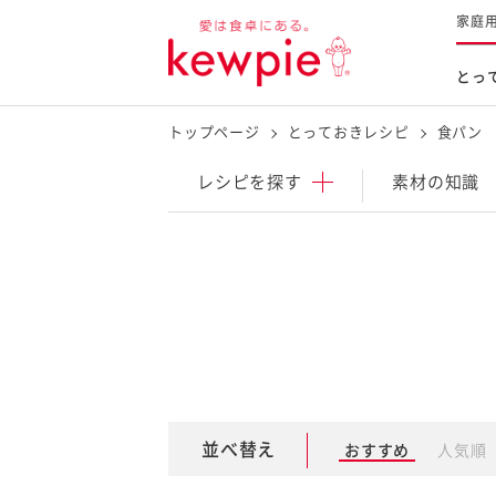
家庭
とっ
トップページ
とっておきレシピ
食パン
レシピを探す
商品を探す
体験する
レシピ
を探す
素材の知識
とっておきレシピトップ
新商品・リニューアル品
料理の基本
マヨネーズなど
レシピランキング
Qummy
タルタルソース・マスタードな
今日のレシピギャラリー
マヨテラス
オープンキッチン
（見学施設）
（工場見学）
並べ替え
おすすめ
人気順
料理の素・調理ソース