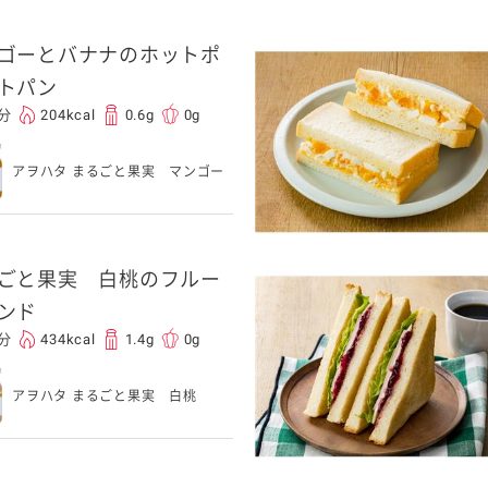
ゴーとバナナのホットポ
介護食
トパン
0分
204kcal
0.6g
0g
栄養・健康ケア商品
採用情報
ンツ
キユーピー３分
テレビ・ラジオ
アヲハタ まるごと果実 マンゴー
クッキング
スキンケア用品
ごと果実 白桃のフルー
パッケージサラダ
ンド
0分
434kcal
1.4g
0g
アヲハタ まるごと果実 白桃