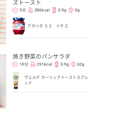
ズトースト
5分
286kcal
0.9g
0g
アヲハタ ５５ イチゴ
焼き野菜のパンサラダ
10分
291kcal
0.9g
62g
ヴェルデ ガーリックトーストスプレ
ッド