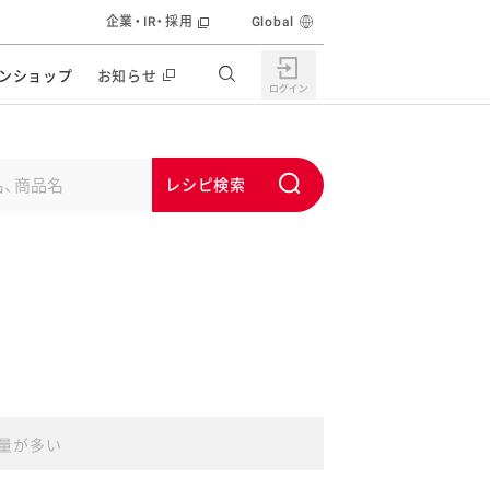
企業・IR・採用
Global
ンショップ
お知らせ
すすめの特設サイト
の他の商品サイト
キャンペーン・イベント
S
ユーピー マヨネーズキッチン
u
日もうれしい。サラダストック
b
食育活動
m
うちで作るポテトサラダ
i
ラコン サラダを楽しむレシピコンテスト
t
どもと野菜をたのしもう
キャンペーン・イベント
うちでミールストック
イベント協賛
量が多い
株主・投資家の皆様へ
んなの食と健康応援