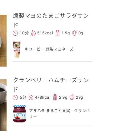
燻製マヨのたまごサラダサン
ド
10分
515kcal
1.9g
0g
キユーピー 燻製マヨネーズ
イベント協賛
クランベリーハムチーズサン
ド
5分
478kcal
2.9g
29g
アヲハタ まるごと果実 クランベ
リー