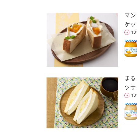
マン
卵関連品
ケッ
1
ベビーフード・幼児食
深谷テラス ヤサイな
おたのしみコンテ
仲間たちファーム
サプリメントなど
まる
ジャム、スプレッドなど
ツサ
1