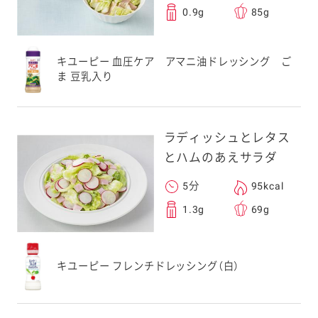
0.9g
85g
キユーピー 血圧ケア アマニ油ドレッシング ご
ま 豆乳入り
ラディッシュとレタス
とハムのあえサラダ
5分
95kcal
1.3g
69g
キユーピー フレンチドレッシング（白）