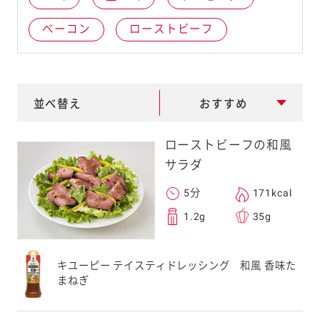
e
ベーコン
ローストビーフ
a
r
c
h
並べ替え
おすすめ
ローストビーフの和風
サラダ
5分
171kcal
1.2g
35g
キユーピー テイスティドレッシング 和風 香味た
まねぎ