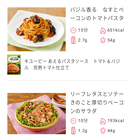
バジル香る なすとベ
ーコンのトマトパスタ
15分
651kcal
2.7g
54g
キユーピー あえるパスタソース トマト＆バジ
ル 完熟トマト仕立て
リーフレタスとソテー
きのこと厚切りベーコ
ンのサラダ
10分
193kcal
1.2g
44g