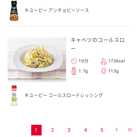
キユーピー アンチョビーソース
キャベツのコールスロ
ー
10分
172kcal
1.7g
113g
キユーピー コールスロードレッシング
1
2
3
4
5