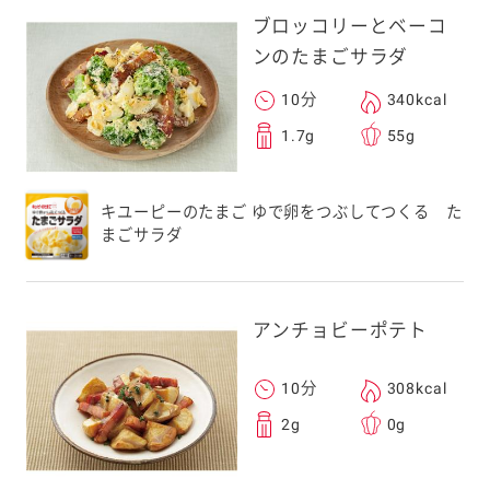
ブロッコリーとベーコ
ンのたまごサラダ
10分
340kcal
1.7g
55g
キユーピーのたまご ゆで卵をつぶしてつくる た
まごサラダ
アンチョビーポテト
10分
308kcal
2g
0g