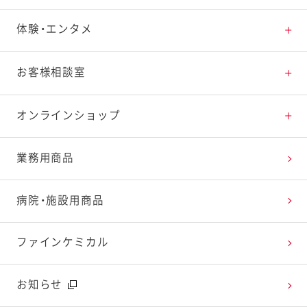
素材の知識
商品情報トップ
体験・エンタメ
料理の基本
新商品・リニューアル品一覧
体験・エンタメトップ
お客様相談室
特集レシピ
販売終了商品一覧
マヨテラス（見学施設）
お客様相談室トップ
オンラインショップ
レシピランキング
オープンキッチン（工場見学）
よくお寄せいただくご質問
Qummy
業務用商品
レシピ動画
深谷テラス ヤサイな仲間たちファーム
お客様の声を活かしました
キユーピーウエルネス
病院・施設用商品
今日のレシピギャラリー
おたのしみコンテンツ
ファインケミカル
広告ギャラリー
お知らせ