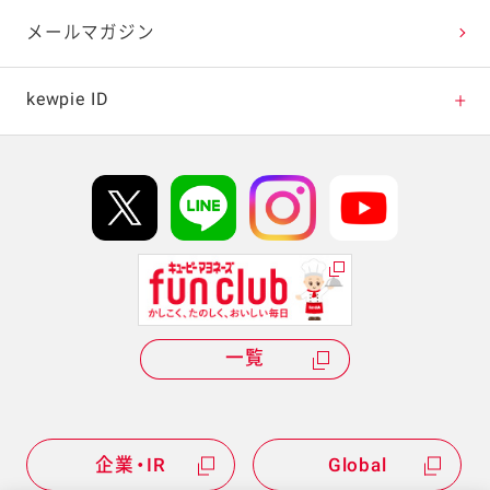
テレビ・ラジオ
メールマガジン
キャンペーン・イベント
kewpie ID
イベント協賛
kewpie IDについて
Hi! kewpieについて
Qummyについて
一覧
企業・IR
Global