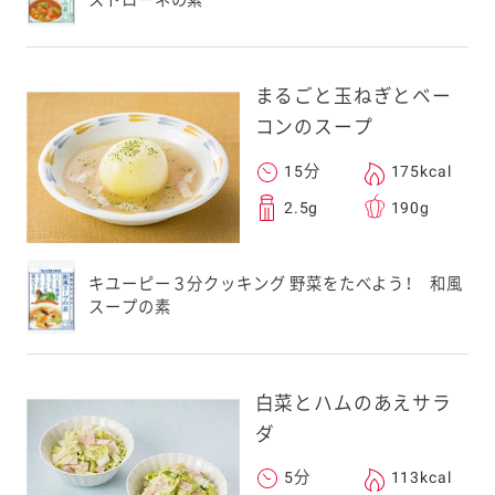
ストローネの素
まるごと玉ねぎとベー
コンのスープ
15分
175kcal
2.5g
190g
キユーピー３分クッキング 野菜をたべよう！ 和風
スープの素
白菜とハムのあえサラ
ダ
5分
113kcal