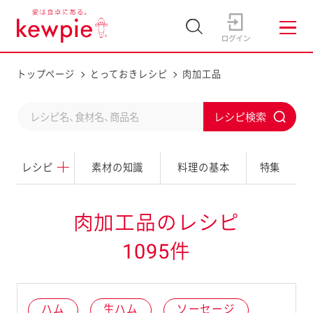
トップページ
とっておきレシピ
肉加工品
C
S
o
u
n
レシピ
素材の知識
料理の基本
特集
b
d
m
u
i
肉加工品のレシピ
c
t
1095件
t
a
s
ハム
生ハム
ソーセージ