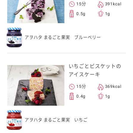
15分
391kcal
0.5g
1g
アヲハタ まるごと果実 ブルーベリー
いちごとビスケットの
アイスケーキ
15分
369kcal
0.4g
1g
アヲハタ まるごと果実 いちご