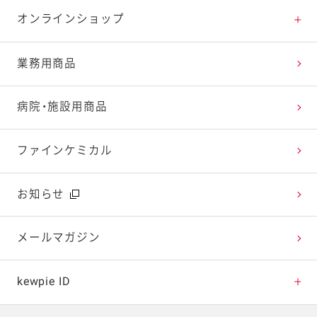
特集レシピ
販売終了商品一覧
マヨテラス（見学施設）
お客様相談室トップ
オンラインショップ
レシピランキング
オープンキッチン（工場見学）
よくお寄せいただくご質問
Qummy
業務用商品
レシピ動画
深谷テラス ヤサイな仲間たちファーム
お客様の声を活かしました
キユーピーウエルネス
病院・施設用商品
今日のレシピギャラリー
おたのしみコンテンツ
ファインケミカル
広告ギャラリー
お知らせ
テレビ・ラジオ
メールマガジン
キャンペーン・イベント
kewpie ID