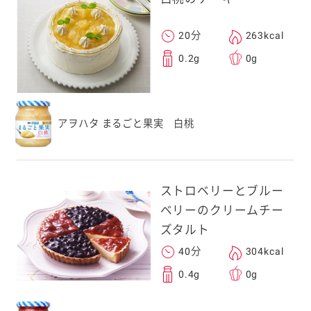
20分
263kcal
0.2g
0g
アヲハタ まるごと果実 白桃
ストロベリーとブルー
ベリーのクリームチー
ズタルト
40分
304kcal
0.4g
0g