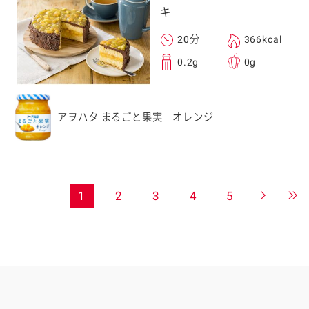
キ
20分
366kcal
0.2g
0g
アヲハタ まるごと果実 オレンジ
1
2
3
4
5