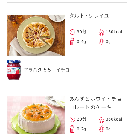
タルト・ソレイユ
30分
150kcal
0.4g
0g
アヲハタ ５５ イチゴ
あんずとホワイトチョ
コレートのケーキ
20分
366kcal
0.2g
0g