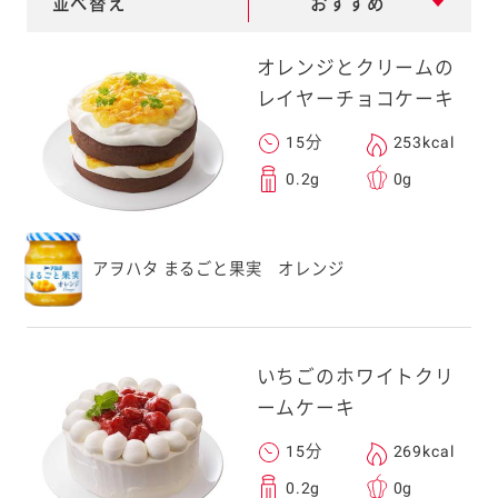
並べ替え
おすすめ
e
a
オレンジとクリームの
r
レイヤーチョコケーキ
c
15分
253kcal
h
0.2g
0g
アヲハタ まるごと果実 オレンジ
いちごのホワイトクリ
ームケーキ
15分
269kcal
0.2g
0g