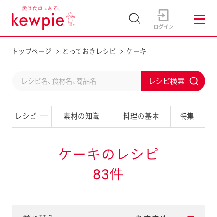
トップページ
とっておきレシピ
ケーキ
C
S
o
u
n
レシピ
素材の知識
料理の基本
特集
b
d
m
u
i
ケーキのレシピ
c
t
83件
t
a
s