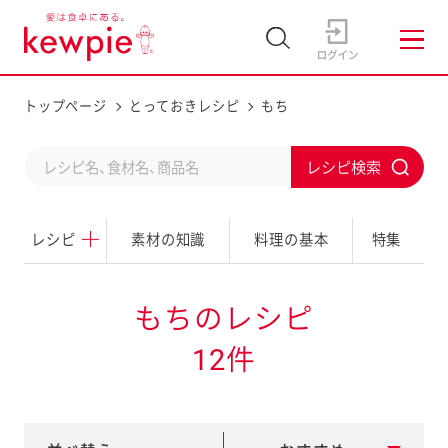
トップページ
とっておきレシピ
もち
C
S
o
u
n
レシピ
素材の知識
料理の基本
特集
b
d
m
u
i
もちのレシピ
c
t
12件
t
a
s