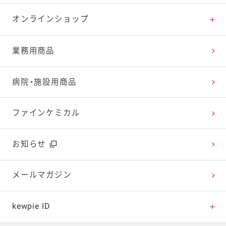
特集レシピ
販売終了商品一覧
マヨテラス（見学施設）
お客様相談室トップ
オンラインショップ
レシピランキング
オープンキッチン（工場見学）
よくお寄せいただくご質問
Qummy
業務用商品
レシピ動画
深谷テラス ヤサイな仲間たちファーム
お客様の声を活かしました
キユーピーウエルネス
病院・施設用商品
今日のレシピギャラリー
おたのしみコンテンツ
ファインケミカル
広告ギャラリー
お知らせ
テレビ・ラジオ
メールマガジン
キャンペーン・イベント
kewpie ID