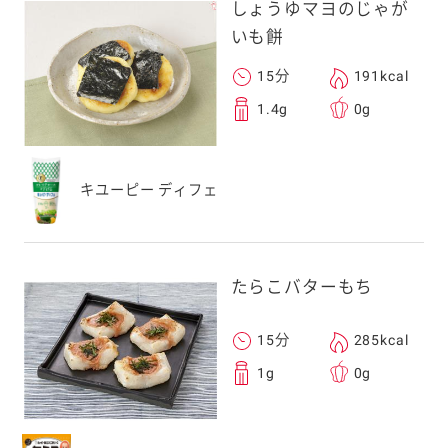
しょうゆマヨのじゃが
いも餅
15分
191kcal
1.4g
0g
キユーピー ディフェ
たらこバターもち
15分
285kcal
1g
0g