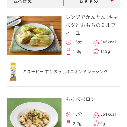
並べ替え
おすすめ
e
a
レンジでかんたん！キャ
r
ベツとおもちのミルフ
c
ィーユ
h
15分
345kcal
1.3g
113g
キユーピー すりおろしオニオンドレッシング
もちペペロン
10分
551kcal
2.7g
0g