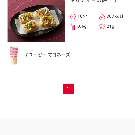
キムチマヨの餅ピザ
10分
307kcal
0.6g
21g
キユーピー マヨネーズ
1