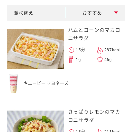
e
a
並べ替え
おすすめ
r
ハムとコーンのマカロ
c
ニサラダ
h
15分
287kcal
1g
46g
キユーピー マヨネーズ
さっぱりレモンのマカ
ロニサラダ
15分
211kcal