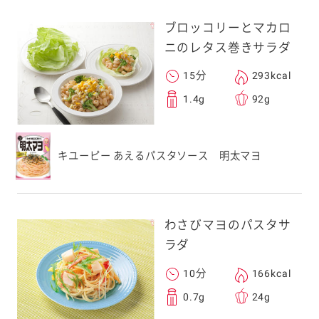
ブロッコリーとマカロ
ニのレタス巻きサラダ
15分
293kcal
1.4g
92g
キユーピー あえるパスタソース 明太マヨ
わさびマヨのパスタサ
ラダ
10分
166kcal
0.7g
24g