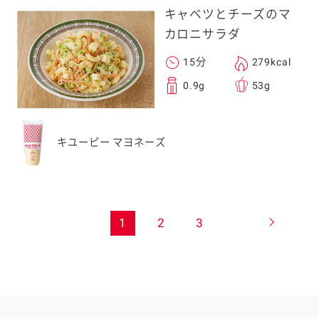
キャベツとチーズのマ
カロニサラダ
15分
279kcal
0.9g
53g
キユーピー マヨネーズ
1
2
3