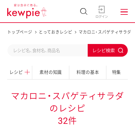
トップページ
とっておきレシピ
マカロニ・スパゲティサラダ
C
S
o
u
n
レシピ
素材の知識
料理の基本
特集
b
d
m
u
i
マカロニ・スパゲティサラダ
c
t
のレシピ
t
a
32件
s