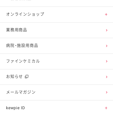
特集レシピ
販売終了商品一覧
マヨテラス（見学施設）
お客様相談室トップ
オンラインショップ
レシピランキング
オープンキッチン（工場見学）
よくお寄せいただくご質問
Qummy
業務用商品
レシピ動画
深谷テラス ヤサイな仲間たちファーム
お客様の声を活かしました
キユーピーウエルネス
病院・施設用商品
今日のレシピギャラリー
おたのしみコンテンツ
ファインケミカル
広告ギャラリー
お知らせ
テレビ・ラジオ
メールマガジン
キャンペーン・イベント
kewpie ID