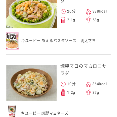
ダ
20分
338kcal
2.1g
58g
キユーピー あえるパスタソース 明太マヨ
燻製マヨのマカロニサ
ラダ
10分
364kcal
1.2g
37g
キユーピー 燻製マヨネーズ