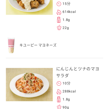
15分
614kcal
1.8g
22g
キユーピー マヨネーズ
にんじんとツナのマヨ
サラダ
10分
288kcal
1.8g
90g