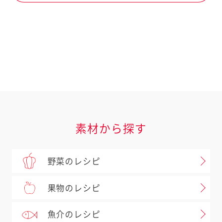
にんにく
果物
果実類
レモン
マヨネーズなど
マヨネーズ
マヨネーズ
素材
サラダクラブパウチ
ガルバンゾ（ひよこ豆）
素材から探す
野菜のレシピ
果物のレシピ
魚介のレシピ