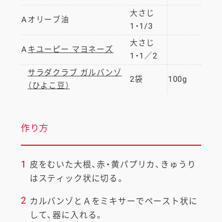
大さじ
A
オリーブ油
1・1/3
大さじ
A
キユーピー マヨネーズ
1・1／2
サラダクラブ ガルバンゾ
2袋
100g
（ひよこ豆）
作り方
1
皮をむいた大根、赤・黄パプリカ、きゅうり
はスティック状に切る。
2
カルバンゾとＡをミキサーでペースト状に
して、器に入れる。