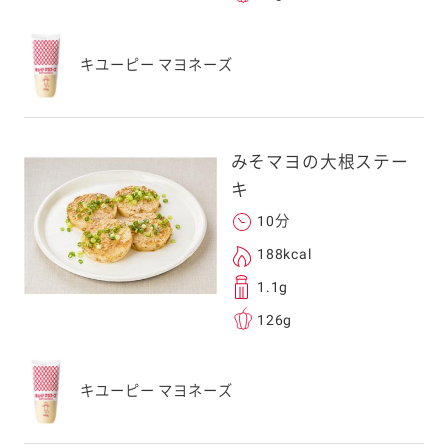
応のスマートフォン
キユーピー マヨネーズ
スにメールをお送りい
ンのメールアドレス
.co.jp」を受信を許可
上でご利用ください。
みそマヨの大根ステー
してドメイン指定受信
キ
勧めします。
10分
アドレスは、本サービ
す。当社はこの情報
188kcal
することはございませ
1.1g
126g
キユーピー マヨネーズ