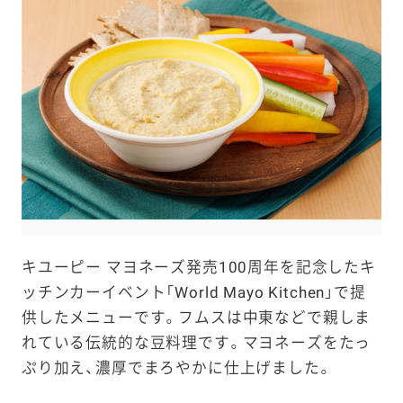
e
a
r
c
h
キユーピー マヨネーズ発売100周年を記念したキ
ッチンカーイベント「World Mayo Kitchen」で提
供したメニューです。フムスは中東などで親しま
れている伝統的な豆料理です。マヨネーズをたっ
ぷり加え、濃厚でまろやかに仕上げました。