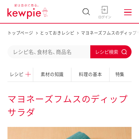
トップページ
とっておきレシピ
マヨネーズフムスのディップ
C
S
o
u
n
レシピ
素材の知識
料理の基本
特集
b
d
m
u
i
マヨネーズフムスのディップ
c
t
サラダ
t
a
s