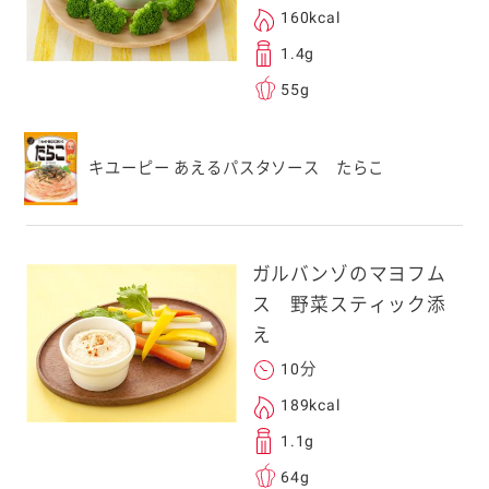
160kcal
1.4g
55g
キユーピー あえるパスタソース たらこ
ガルバンゾのマヨフム
ス 野菜スティック添
え
10分
189kcal
1.1g
64g