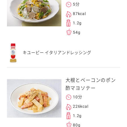
5分
る
87kcal
1.2g
54g
送信する事ができ
キユーピー イタリアンドレッシング
。ご自身以外の方に送
、一旦ご自身で受け
を転送していただけ
大根とベーコンのポン
す。
酢マヨソテー
10分
次元コードをス
226kcal
フォンのカメラ
1.2g
取るとアクセス
80g
す。