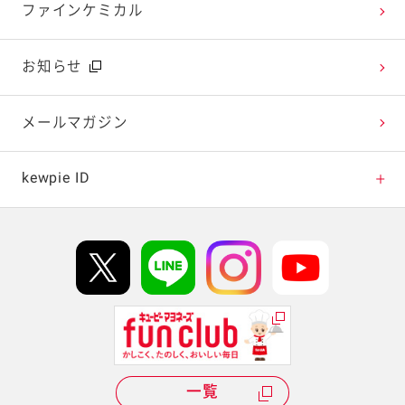
今日のレシピギャラリー
おたのしみコンテンツ
ファインケミカル
広告ギャラリー
お知らせ
テレビ・ラジオ
メールマガジン
キャンペーン・イベント
kewpie ID
イベント協賛
kewpie IDについて
Hi! kewpieについて
Qummyについて
一覧