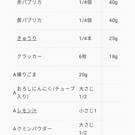
赤パプリカ
1/4個
40g
黄パプリカ
1/4個
40g
きゅうり
1/4本
25g
クラッカー
6枚
18g
A
練りごま
20g
おろしにんにく（チューブ
大さじ
A
入り）
1/2
A
レモン汁
小さじ1
大さじ
A
クミンパウダー
1/2