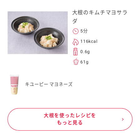
大根のキムチマヨサラ
ダ
5分
116kcal
0.6g
61g
キユーピー マヨネーズ
大根を使ったレシピを
もっと見る