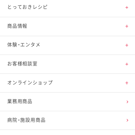
とっておきレシピ
とっておきレシピトップ
商品情報
素材の知識
商品情報トップ
体験・エンタメ
料理の基本
新商品・リニューアル品一覧
体験・エンタメトップ
お客様相談室
特集レシピ
販売終了商品一覧
マヨテラス（見学施設）
お客様相談室トップ
オンラインショップ
レシピランキング
オープンキッチン（工場見学）
よくお寄せいただくご質問
Qummy
業務用商品
レシピ動画
深谷テラス ヤサイな仲間たちファーム
お客様の声を活かしました
キユーピーウエルネス
病院・施設用商品