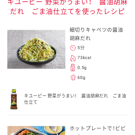
キユーピー 野菜がうまい！ 醤油胡麻
だれ ごま油仕立てを使ったレシピ
細切りキャベツの醤油
胡麻だれ
5分
73kcal
0.5g
60g
キユーピー 野菜がうまい！ 醤油胡麻だれ ごま油
仕立て
ホットプレートで！ビビ