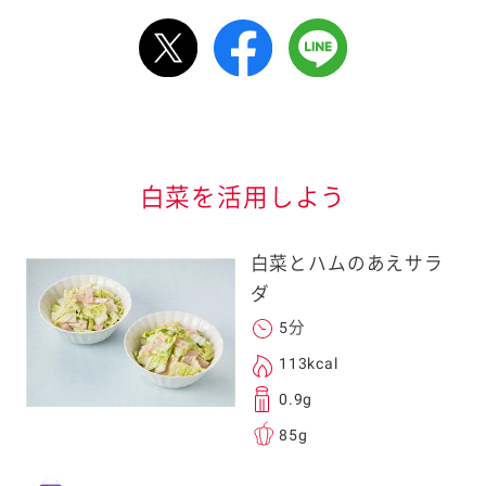
ルで送る
情報が届きます
信する]ボタンを押
白菜を活用しよう
白菜とハムのあえサラ
ダ
5分
る
113kcal
0.9g
85g
送信する事ができ