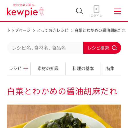
トップページ
とっておきレシピ
白菜とわかめの醤油胡麻だれ
C
S
o
u
n
レシピ
素材の知識
料理の基本
特集
b
d
m
u
i
白菜とわかめの醤油胡麻だれ
c
t
t
a
s