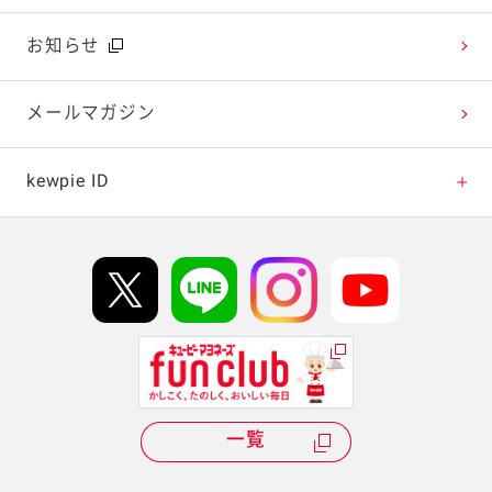
広告ギャラリー
お知らせ
テレビ・ラジオ
メールマガジン
キャンペーン・イベント
kewpie ID
イベント協賛
kewpie IDについて
Hi! kewpieについて
Qummyについて
一覧