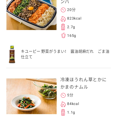
ンバ
20分
823kcal
2.7g
165g
キユーピー 野菜がうまい！ 醤油胡麻だれ ごま油
仕立て
冷凍ほうれん草とかに
かまのナムル
5分
84kcal
1.1g