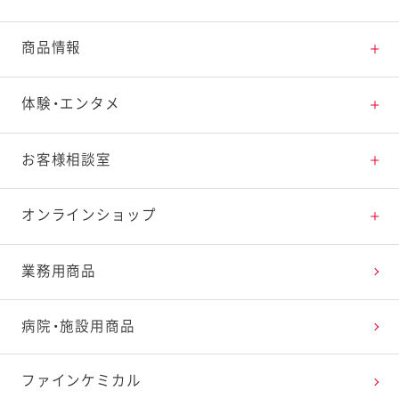
とっておきレシピトップ
商品情報
素材の知識
商品情報トップ
体験・エンタメ
料理の基本
新商品・リニューアル品一覧
体験・エンタメトップ
お客様相談室
特集レシピ
販売終了商品一覧
マヨテラス（見学施設）
お客様相談室トップ
オンラインショップ
レシピランキング
オープンキッチン（工場見学）
よくお寄せいただくご質問
Qummy
業務用商品
レシピ動画
深谷テラス ヤサイな仲間たちファーム
お客様の声を活かしました
キユーピーウエルネス
病院・施設用商品
今日のレシピギャラリー
おたのしみコンテンツ
ファインケミカル