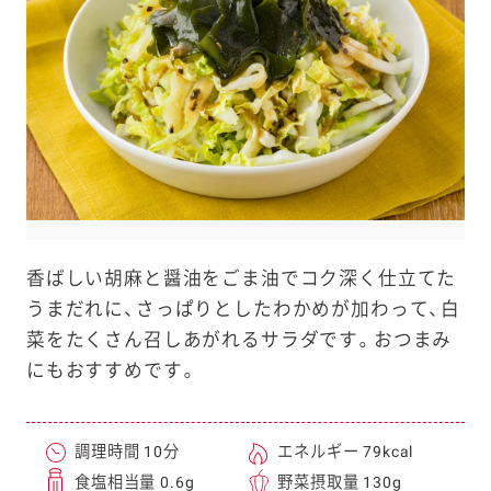
e
a
r
c
h
香ばしい胡麻と醤油をごま油でコク深く仕立てた
うまだれに、さっぱりとしたわかめが加わって、白
菜をたくさん召しあがれるサラダです。おつまみ
にもおすすめです。
調理時間 10分
エネルギー 79kcal
食塩相当量 0.6g
野菜摂取量 130g