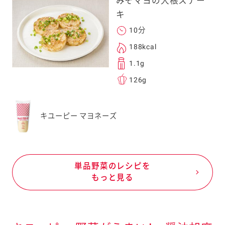
みそマヨの大根ステー
キ
10分
188kcal
1.1g
126g
キユーピー マヨネーズ
単品野菜のレシピを
もっと見る