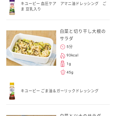
キユーピー 血圧ケア アマニ油ドレッシング ご
ま 豆乳入り
。ご自身以外の方に送
、一旦ご自身で受け
を転送していただけ
白菜と切り干し大根の
す。
サラダ
5分
次元コードをス
93kcal
フォンのカメラ
1g
取るとアクセス
45g
す。
応のスマートフォン
キユーピー ごま油＆ガーリックドレッシング
スにメールをお送りい
ンのメールアドレス
.co.jp」を受信を許可
上でご利用ください。