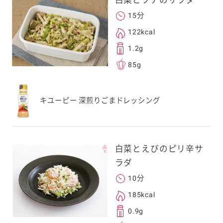
白菜とツナのサラダ
してドメイン指定受信
勧めします。
15分
アドレスは、本サービ
122kcal
す。当社はこの情報
1.2g
することはございませ
85g
キユーピー 深煎りごまドレッシング
白菜とえびのピリ辛サ
ラダ
10分
185kcal
0.9g