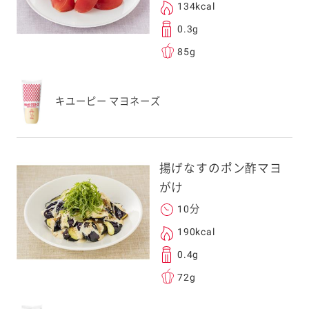
134kcal
0.3g
85g
キユーピー マヨネーズ
揚げなすのポン酢マヨ
がけ
10分
190kcal
0.4g
72g