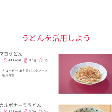
うどんを活用しよう
マヨうどん
分
441kcal
3.1g
0g
キユーピー あえるパスタソース
明太マヨ
カルボナーラうどん
分
348kcal
3.2g
0g