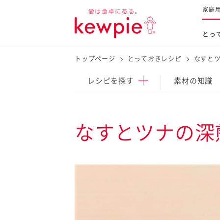
家庭
とっ
トップページ
とっておきレシピ
なすと
レシピを探す
商品を探す
体験する
レシピ
を探す
素材の知識
とっておきレシピトップ
新商品・リニューアル品
料理の基本
なすとツナの深
マヨネーズなど
レシピランキング
Qummy
タルタルソース・マスタードな
今日のレシピギャラリー
マヨテラス
オープンキッチン
（見学施設）
（工場見学）
料理の素・調理ソース