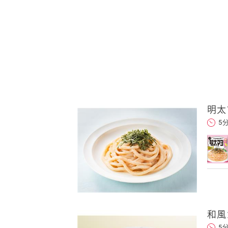
明太
送信する
5
れた後、そのメールを転送し
和風
5