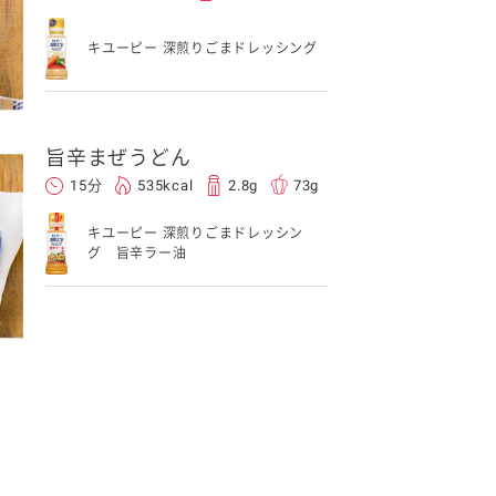
キユーピー 深煎りごまドレッシング
旨辛まぜうどん
15分
535kcal
2.8g
73g
キユーピー 深煎りごまドレッシン
グ 旨辛ラー油