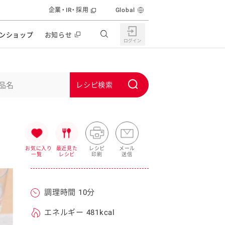
企業・IR・採用
Global
ンショップ
お知らせ
すすめの特設サイト
の他の商品サイト
キャンペーン・イベント
S
ユーピー マヨネーズキッチン
u
日もうれしい。サラダストック
b
食育活動
m
うちで作るポテトサラダ
i
お気に入り
最近見た
レシピ
メール
一覧
レシピ
印刷
送信
ラコン サラダを楽しむレシピコンテスト
t
どもと野菜をたのしもう
キャンペーン・イベント
調理時間 10分
うちでミールストック
イベント協賛
株主・投資家の皆様へ
エネルギー 481kcal
んなの食と健康応援