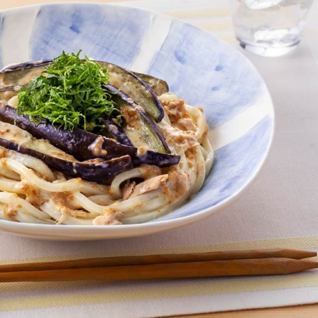
介護食
栄養・健康ケア商品
採用情報
ンツ
キユーピー３分
テレビ・ラジオ
クッキング
スキンケア用品
パッケージサラダ