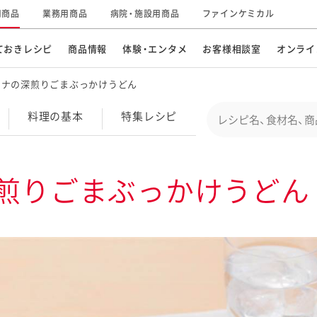
用商品
業務用商品
病院・施設用商品
ファインケミカル
ておきレシピ
商品情報
体験・エンタメ
お客様相談室
オンライ
ツナの深煎りごまぶっかけうどん
CM・テレビ・エンタメ
オンラインショップ
お
そ
Conduct a search
料理の基本
特集
レシピ
キ
素材の知識
明
特集レシピ
企業情報
グループの事業
煎りごまぶっかけうどん
ドレッシングなど
お
レシピ動画
キユーピーウエルネス
サ
ど
パスタソース
子
広告ギャラリー
キユーピーとヤサイな
仲間たち
お
サステナビリティ
研究開発
素材
み