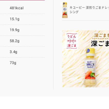
481kcal
キユーピー 深煎りごまドレ
シング
15.1g
19.9g
58.2g
3.4g
73g