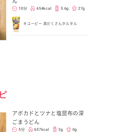
ん
10分
654kcal
5.6g
27g
キユーピー 具だくさんタルタル
ピ
アボカドとツナと塩昆布の深
ごまうどん
5分
657kcal
3g
0g