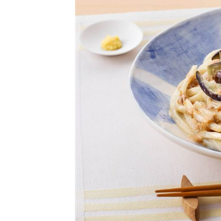
卵関連品
ベビーフード・幼児食
深谷テラス ヤサイな
おたのしみコンテ
仲間たちファーム
サプリメントなど
ジャム、スプレッドなど