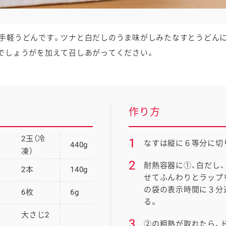
手軽うどんです。ツナと白だしのうま味がしみたなすとうどん
でしょうがを加えて召しあがってください。
作り方
2玉（冷
1
なすは縦に６等分に切
440g
凍）
2
耐熱容器に①、白だし
2本
140g
せてふんわりとラップ
の袋の表示時間に３分
6枚
6g
る。
大さじ2
3
②の粗熱が取れたら、