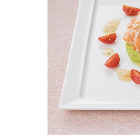
卵関連品
ベビーフード・幼児食
深谷テラス ヤサイな
おたのしみコンテ
仲間たちファーム
サプリメントなど
ジャム、スプレッドなど