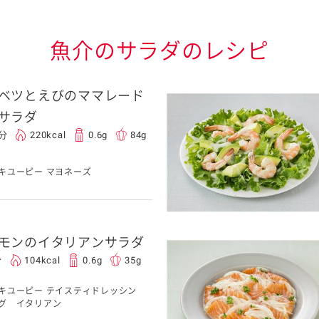
魚介のサラダのレシピ
ベツとえびのママレード
サラダ
0分
220kcal
0.6g
84g
キユーピー マヨネーズ
モンのイタリアンサラダ
分
104kcal
0.6g
35g
キユーピー テイスティドレッシン
グ イタリアン