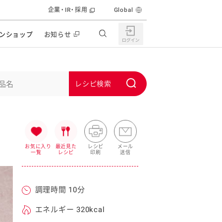
企業・IR・採用
Global
ンショップ
お知らせ
すすめの特設サイト
の他の商品サイト
キャンペーン・イベント
S
ユーピー マヨネーズキッチン
u
日もうれしい。サラダストック
b
食育活動
m
うちで作るポテトサラダ
i
お気に入り
最近見た
レシピ
メール
一覧
レシピ
印刷
送信
ラコン サラダを楽しむレシピコンテスト
t
どもと野菜をたのしもう
キャンペーン・イベント
調理時間 10分
うちでミールストック
イベント協賛
株主・投資家の皆様へ
エネルギー 320kcal
んなの食と健康応援