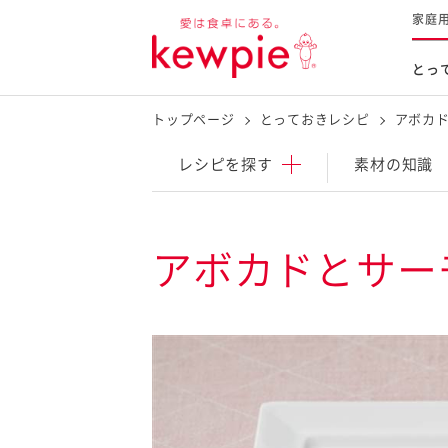
家庭
とっ
トップページ
とっておきレシピ
アボカ
レシピを探す
商品を探す
体験する
レシピ
を探す
素材の知識
とっておきレシピトップ
新商品・リニューアル品
料理の基本
アボカドとサー
マヨネーズなど
レシピランキング
Qummy
タルタルソース・マスタードな
今日のレシピギャラリー
マヨテラス
オープンキッチン
（見学施設）
（工場見学）
料理の素・調理ソース