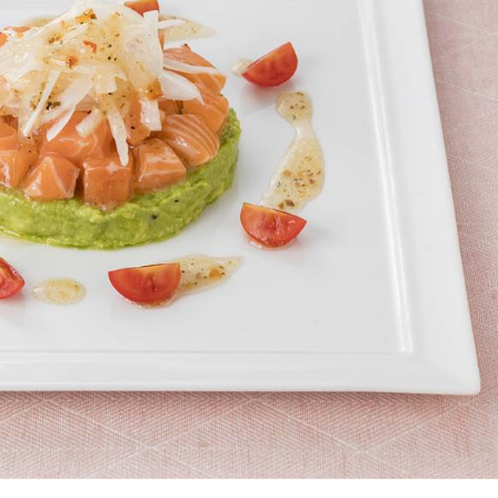
介護食
栄養・健康ケア商品
採用情報
ンツ
キユーピー３分
テレビ・ラジオ
クッキング
スキンケア用品
パッケージサラダ