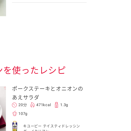
ンを使ったレシピ
ポークステーキとオニオンの
あえサラダ
20分
471kcal
1.3g
107g
キユーピー テイスティドレッシン