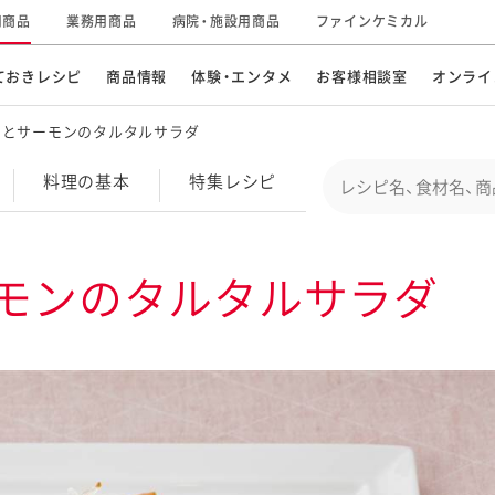
用商品
業務用商品
病院・施設用商品
ファインケミカル
ておきレシピ
商品情報
体験・エンタメ
お客様相談室
オンライ
ドとサーモンのタルタルサラダ
CM・テレビ・エンタメ
オンラインショップ
お
そ
Conduct a search
料理の基本
特集
レシピ
キ
素材の知識
明
特集レシピ
企業情報
グループの事業
モンのタルタルサラダ
ドレッシングなど
お
レシピ動画
キユーピーウエルネス
サ
ど
パスタソース
子
広告ギャラリー
キユーピーとヤサイな
仲間たち
お
サステナビリティ
研究開発
素材
み