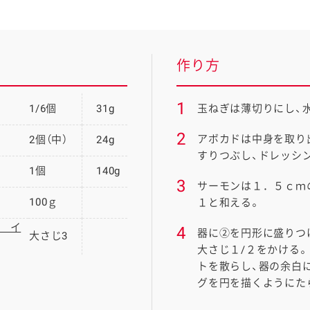
作り方
1
1/6個
31g
玉ねぎは薄切りにし、
2
アボカドは中身を取り
2個（中）
24g
すりつぶし、ドレッシ
1個
140g
3
サーモンは１．５ｃｍ
100ｇ
１と和える。
 イ
4
器に②を円形に盛りつ
大さじ3
大さじ１/２をかける
トを散らし、器の余白
グを円を描くようにた