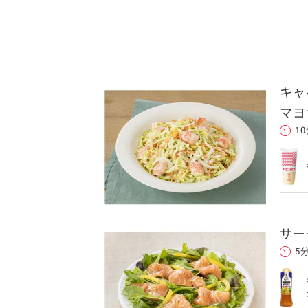
キャ
マヨ
1
サー
5