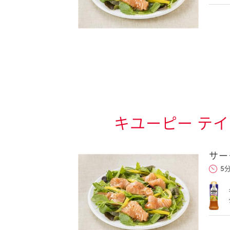
キユーピー テ
サー
5