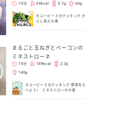
10分
65kcal
0.7g
60g
キユーピー３分クッキング か
らし和えの素
まるごと玉ねぎとベーコンの
ミネストローネ
15分
189kcal
2.2g
140g
キユーピー３分クッキング 野菜をた
べよう！ ミネストローネの素