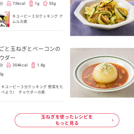
0分
73kcal
1g
53g
キユーピー３分クッキング ナ
ムルの素
ごと玉ねぎとベーコンの
ウダー
5分
304kcal
1.8g
0g
キユーピー３分クッキング 野菜をた
べよう！ チャウダーの素
玉ねぎを使ったレシピを
もっと見る