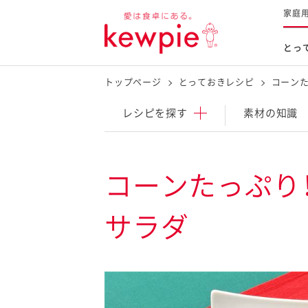
家庭
とっ
トップページ
とっておきレシピ
コーン
レシピを探す
商品を探す
体験する
レシピ
を探す
素材の知識
とっておきレシピトップ
新商品・リニューアル品
料理の基本
コーンたっぷり
マヨネーズなど
レシピランキング
Qummy
サラダ
タルタルソース・マスタードな
今日のレシピギャラリー
マヨテラス
オープンキッチン
（見学施設）
（工場見学）
料理の素・調理ソース