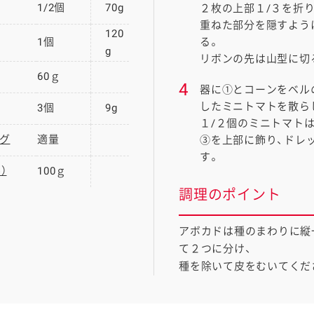
1/2個
70g
２枚の上部１/３を折
重ねた部分を隠すよう
120
1個
る。
g
リボンの先は山型に切
60ｇ
4
器に①とコーンをベル
したミニトマトを散ら
3個
9g
１/２個のミニトマト
グ
適量
③を上部に飾り、ドレ
す。
）
100ｇ
調理のポイント
アボカドは種のまわりに縦
て２つに分け、
種を除いて皮をむいてくだ