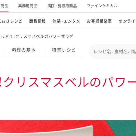
用商品
業務用商品
病院・施設用商品
ファインケミカル
ておきレシピ
商品情報
体験・エンタメ
お客様相談室
オンライ
たっぷり！クリスマスベルのパワーサラダ
CM・テレビ・エンタメ
オンラインショップ
お
そ
Conduct a search
料理の基本
特集
レシピ
キ
素材の知識
明
特集レシピ
企業情報
グループの事業
！クリスマスベルのパワ
ドレッシングなど
お
レシピ動画
キユーピーウエルネス
サ
ど
パスタソース
子
広告ギャラリー
キユーピーとヤサイな
仲間たち
お
サステナビリティ
研究開発
素材
み