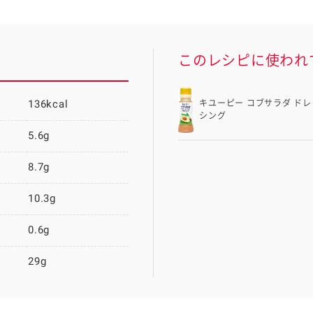
このレシピに使われ
136kcal
キユーピー コブサラダ ドレ
シング
5.6g
8.7g
10.3g
0.6g
29g