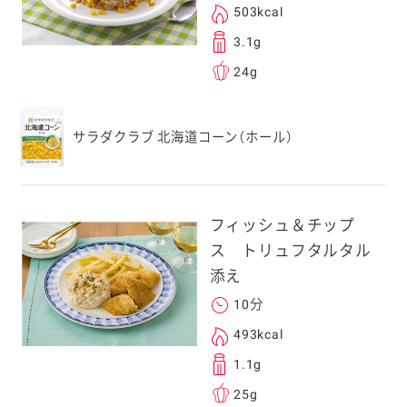
勧めします。
503kcal
アドレスは、本サービ
3.1g
す。当社はこの情報
24g
することはございませ
サラダクラブ 北海道コーン（ホール）
フィッシュ＆チップ
ス トリュフタルタル
添え
10分
493kcal
1.1g
25g