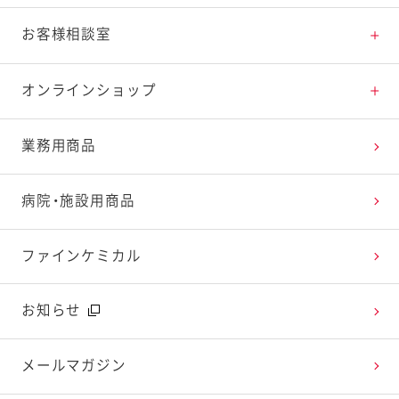
料理の基本
新商品・リニューアル品一覧
体験・エンタメトップ
お客様相談室
特集レシピ
販売終了商品一覧
マヨテラス（見学施設）
お客様相談室トップ
オンラインショップ
レシピランキング
オープンキッチン（工場見学）
よくお寄せいただくご質問
Qummy
業務用商品
レシピ動画
深谷テラス ヤサイな仲間たちファーム
お客様の声を活かしました
キユーピーウエルネス
病院・施設用商品
今日のレシピギャラリー
おたのしみコンテンツ
ファインケミカル
広告ギャラリー
お知らせ
テレビ・ラジオ
メールマガジン