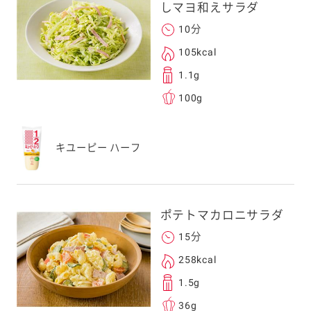
しマヨ和えサラダ
10分
105kcal
1.1g
100g
キユーピー ハーフ
ポテトマカロニサラダ
15分
258kcal
1.5g
36g