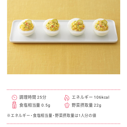
e
a
r
c
h
調理時間 25分
エネルギー 106kcal
食塩相当量 0.5g
野菜摂取量 22g
※エネルギー・食塩相当量・野菜摂取量は1人分の値