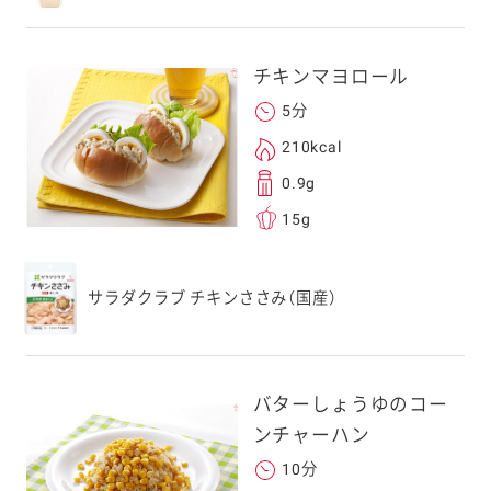
。ご自身以外の方に送
、一旦ご自身で受け
チキンマヨロール
を転送していただけ
5分
す。
210kcal
0.9g
次元コードをス
15g
フォンのカメラ
取るとアクセス
す。
サラダクラブ チキンささみ（国産）
応のスマートフォン
スにメールをお送りい
ンのメールアドレス
バターしょうゆのコー
.co.jp」を受信を許可
ンチャーハン
上でご利用ください。
10分
してドメイン指定受信