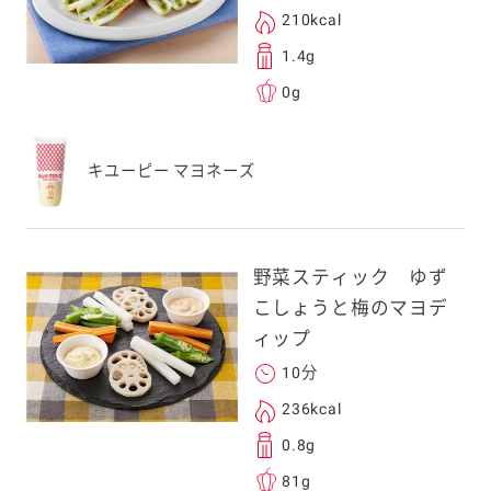
210kcal
1.4g
0g
キユーピー マヨネーズ
野菜スティック ゆず
こしょうと梅のマヨデ
ィップ
10分
236kcal
0.8g
81g