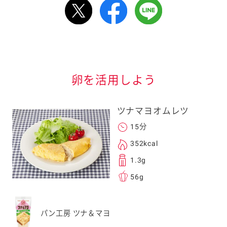
ルで送る
情報が届きます
信する]ボタンを押
卵を活用しよう
ツナマヨオムレツ
15分
352kcal
る
1.3g
56g
送信する事ができ
パン工房 ツナ＆マヨ