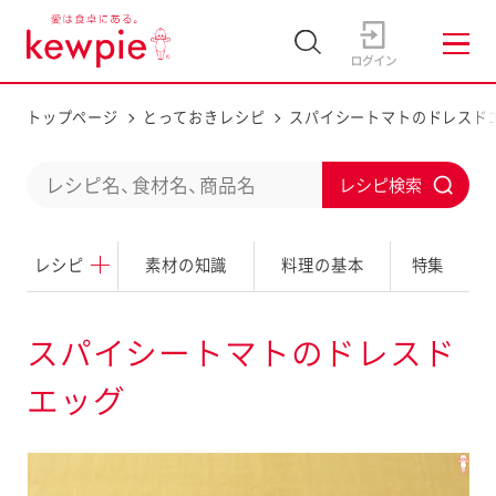
トップページ
とっておきレシピ
スパイシートマトのドレスド
C
S
o
u
n
レシピ
素材の知識
料理の基本
特集
b
d
m
u
i
スパイシートマトのドレスド
c
t
エッグ
t
a
s