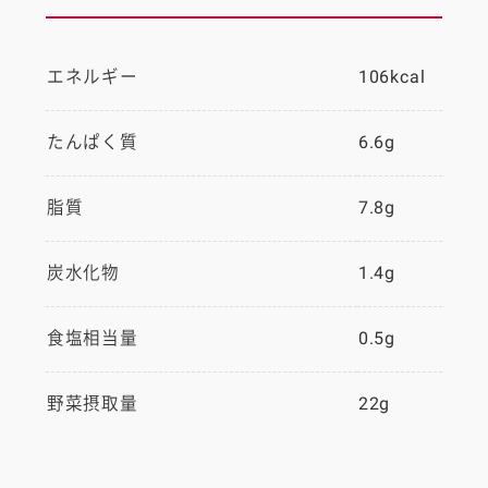
エネルギー
106kcal
たんぱく質
6.6g
脂質
7.8g
炭水化物
1.4g
食塩相当量
0.5g
野菜摂取量
22g