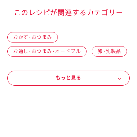
このレシピが関連するカテゴリー
おかず・おつまみ
お通し・おつまみ・オードブル
卵・乳製品
卵
卵
野菜
夏の野菜
もっと見る
トマト
マヨネーズなど
マヨネーズ
ハーフ
素材
サラダクラブパウチ
ピクルス（ガーキン）