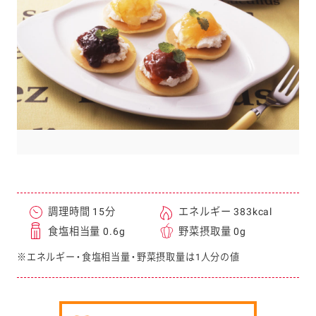
e
a
r
c
h
調理時間 15分
エネルギー 383kcal
食塩相当量 0.6g
野菜摂取量 0g
※エネルギー・食塩相当量・野菜摂取量は1人分の値