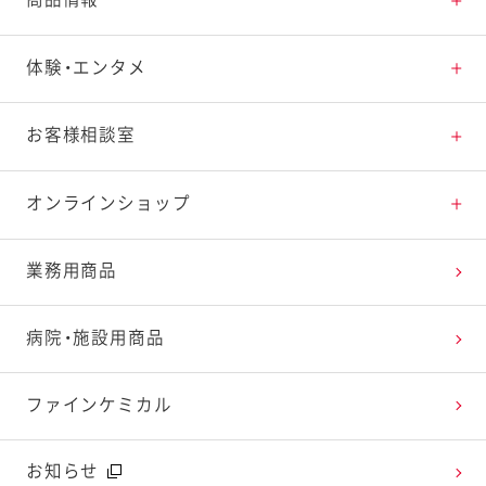
素材の知識
商品情報トップ
体験・エンタメ
料理の基本
新商品・リニューアル品一覧
体験・エンタメトップ
お客様相談室
特集レシピ
販売終了商品一覧
マヨテラス（見学施設）
お客様相談室トップ
オンラインショップ
レシピランキング
オープンキッチン（工場見学）
よくお寄せいただくご質問
Qummy
業務用商品
レシピ動画
深谷テラス ヤサイな仲間たちファーム
お客様の声を活かしました
キユーピーウエルネス
病院・施設用商品
今日のレシピギャラリー
おたのしみコンテンツ
ファインケミカル
広告ギャラリー
お知らせ