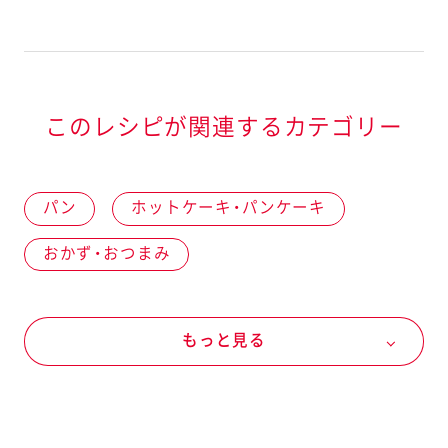
このレシピが関連するカテゴリー
パン
ホットケーキ・パンケーキ
おかず・おつまみ
お通し・おつまみ・オードブル
もっと見る
米穀類・パン粉類・麺類
穀類・粉類
ホットケーキミックス
卵・乳製品
乳製品
牛乳
クリームチーズ