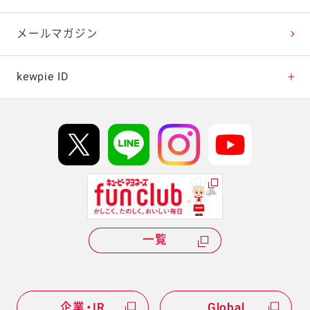
テレビ・ラジオ
メールマガジン
キャンペーン・イベント
kewpie ID
イベント協賛
kewpie IDについて
Hi! kewpieについて
Qummyについて
一覧
企業・IR
Global