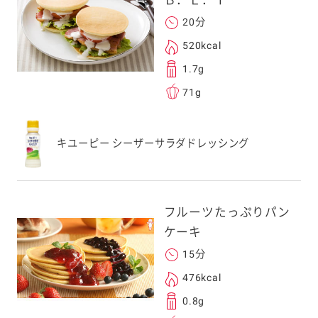
Ｂ．Ｌ．Ｔ
20分
520kcal
1.7g
71g
キユーピー シーザーサラダドレッシング
フルーツたっぷりパン
ケーキ
15分
476kcal
0.8g