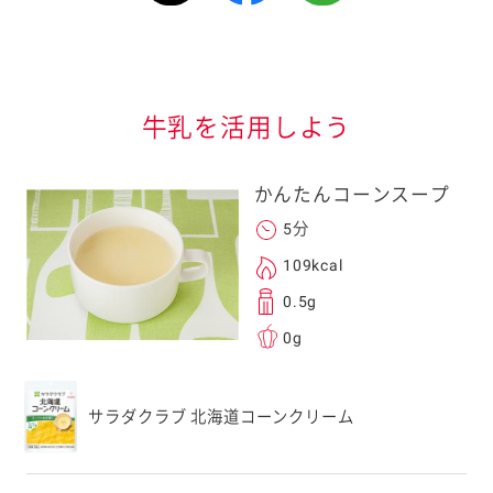
情報が届きます
信する]ボタンを押
牛乳を活用しよう
かんたんコーンスープ
5分
109kcal
る
0.5g
0g
送信する事ができ
サラダクラブ 北海道コーンクリーム
。ご自身以外の方に送