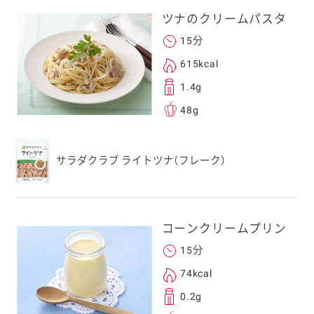
、一旦ご自身で受け
ツナのクリームパスタ
を転送していただけ
15分
す。
615kcal
1.4g
次元コードをス
48g
フォンのカメラ
取るとアクセス
す。
サラダクラブ ライトツナ（フレーク）
応のスマートフォン
スにメールをお送りい
ンのメールアドレス
コーンクリームプリン
.co.jp」を受信を許可
15分
上でご利用ください。
してドメイン指定受信
74kcal
勧めします。
0.2g
アドレスは、本サービ