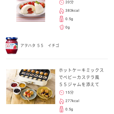
20分
383kcal
0.5g
0g
アヲハタ ５５ イチゴ
ホットケーキミックス
でベビーカステラ風
５５ジャムを添えて
15分
277kcal
0.5g