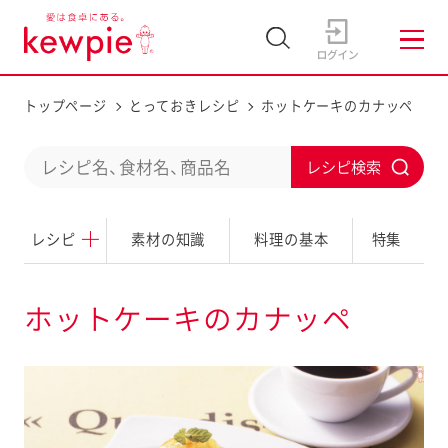
トップページ
とっておきレシピ
ホットケーキのカナッペ
C
S
o
u
n
レシピ
素材の知識
料理の基本
特集
b
d
m
u
i
ホットケーキのカナッペ
c
t
t
a
s