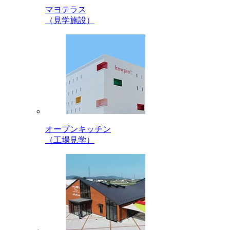
マヨテラス
（見学施設）
オープンキッチン
（工場見学）