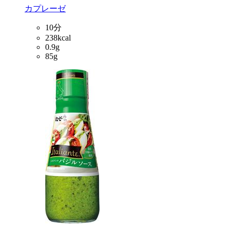
カプレーゼ
10分
238kcal
0.9g
85g