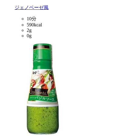
ジェノベーゼ風
10分
590kcal
2g
0g