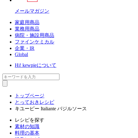
メールマガジン
家庭用商品
業務用商品
病院・施設用商品
ファインケミカル
企業・IR
Global
Hi! kewpieについて
トップページ
とっておきレシピ
キユーピー Italiante バジルソース
レシピ
を探す
素材の知識
料理の基本