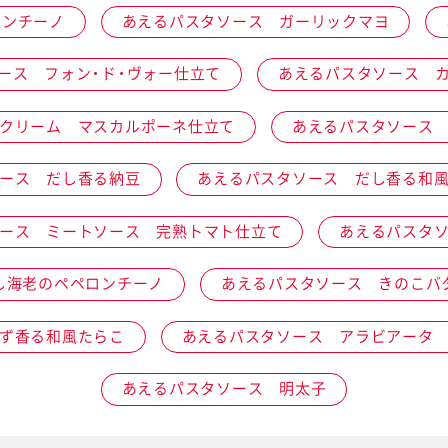
ロンチーノ
あえるパスタソース ガーリックマヨ
介護食
ース フォン・ド・ヴォー仕立て
あえるパスタソース 
クリーム マスカルポーネ仕立て
あえるパスタソース
栄養・健康ケア商品
採用情報
ンツ
キユーピー３分
テレビ・ラジオ
クッキング
ース だし香る納豆
あえるパスタソース だし香る和
スキンケア用品
ース ミートソース 完熟トマト仕立て
あえるパスタ
パッケージサラダ
し海老のペペロンチーノ
あえるパスタソース きのこバ
ず香る和風たらこ
あえるパスタソース アラビアータ
あえるパスタソース 明太子