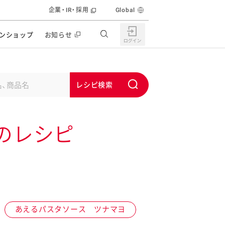
企業・IR・採用
Global
ンショップ
お知らせ
すすめの特設サイト
の他の商品サイト
キャンペーン・イベント
S
ユーピー マヨネーズキッチン
u
日もうれしい。サラダストック
b
食育活動
のレシピ
m
うちで作るポテトサラダ
i
ラコン サラダを楽しむレシピコンテスト
t
どもと野菜をたのしもう
キャンペーン・イベント
うちでミールストック
イベント協賛
株主・投資家の皆様へ
あえるパスタソース ツナマヨ
んなの食と健康応援