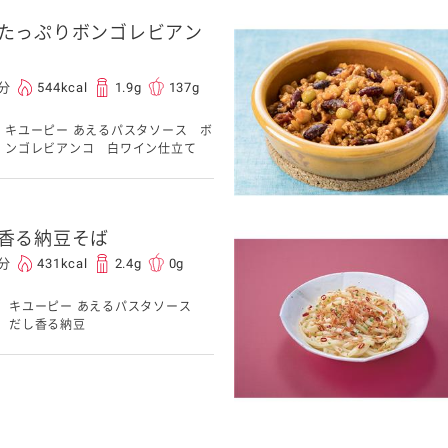
たっぷりボンゴレビアン
5分
544kcal
1.9g
137g
キユーピー あえるパスタソース ボ
ンゴレビアンコ 白ワイン仕立て
香る納豆そば
0分
431kcal
2.4g
0g
キユーピー あえるパスタソース
だし香る納豆