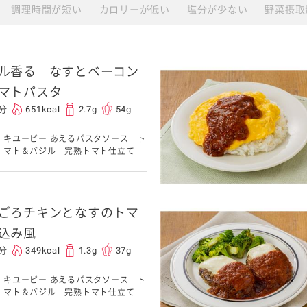
調理時間が短い
カロリーが低い
塩分が少ない
野菜摂取
ル香る なすとベーコン
マトパスタ
5分
651kcal
2.7g
54g
キユーピー あえるパスタソース ト
マト＆バジル 完熟トマト仕立て
ごろチキンとなすのトマ
込み風
5分
349kcal
1.3g
37g
キユーピー あえるパスタソース ト
マト＆バジル 完熟トマト仕立て