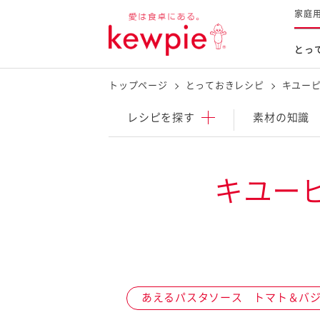
家庭
とっ
トップページ
とっておきレシピ
キユーピ
レシピを探す
商品を探す
体験する
レシピ
を探す
素材の知識
とっておきレシピトップ
新商品・リニューアル品
料理の基本
キユー
マヨネーズなど
レシピランキング
Qummy
タルタルソース・マスタードな
今日のレシピギャラリー
マヨテラス
オープンキッチン
（見学施設）
（工場見学）
あえるパスタソース トマト＆バ
料理の素・調理ソース