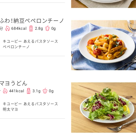
ふわ！納豆ペペロンチーノ
5分
684kcal
2.8g
0g
キユーピー あえるパスタソース
ペペロンチーノ
マヨうどん
分
441kcal
3.1g
0g
キユーピー あえるパスタソース
明太マヨ