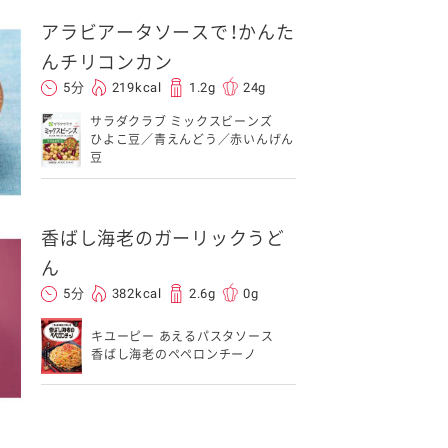
アラビアータソースで！かんた
んチリコンカン
5分
219kcal
1.2g
24g
サラダクラブ ミックスビーンズ
ひよこ豆／青えんどう／赤いんげん
豆
香ばし海老のガーリックうど
ん
5分
382kcal
2.6g
0g
キユーピー あえるパスタソース
香ばし海老のペペロンチーノ