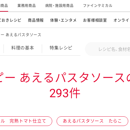
用商品
業務用商品
病院・施設用商品
ファインケミカル
ておきレシピ
商品情報
体験・エンタメ
お客様相談室
オンライ
ー あえるパスタソース
CM・テレビ・エンタメ
オンラインショップ
お
そ
Conduct a search
料理の基本
特集
レシピ
キ
素材の知識
明
特集レシピ
企業情報
グループの事業
ピー あえるパスタソース
ドレッシングなど
お
レシピ動画
293件
キユーピーウエルネス
サ
ど
パスタソース
子
広告ギャラリー
キユーピーとヤサイな
仲間たち
お
サステナビリティ
研究開発
ジル 完熟トマト仕立て
あえるパスタソース たらこ
素材
み